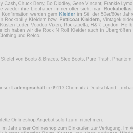
ny Cash, Chuck Berry, Bo Diddley, Gene Vincent, Frankie Lymon
re wieder ihre Liebhaber immer öfter sieht man
Rockabellas
r Konfirmation werden gern
Kleider
im Stil der 50er/60er Jah
an Rockabilly Kleidern bzw.
Petticoat Kleidern
, Vintagekleide
, Küsten Luder, Voodoo Vixen, Rockabella, H&R London, Hellb
ürlich haben wir die Rock N Roll Kleider auch in Übergrößen 
Clothing und Relco.
Stiefel von Boots & Braces, SteelBoots, Pure Trash, Phantom
unser
Ladengeschäft
in 09113 Chemnitz / Deutschland, Limbac
mplette Onlineshop Angebot sofort zum mitnehmen.
im Jahr unser Onlineshop zum Einkaufen zur Verfügung. Im Wo