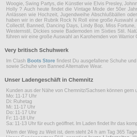
Woogie, Swing Partys, die Künstler wie Elvis Presley, John
Holly ? Auch heute findet die Vintage Mode der 50er Jah
Anlässen wie Hochzeit, Jugendweihe Abschlußbällen ode
haben wir in der Rubrik Rock N Roll eine große Auswahl 
Collectif, Banned, Dancing Days, Lindy Bop, Miss Fortune
Westernstil, Dickies sowie Bademoden im Sixties Stil. Nat
führen wir eine große Auswahl an Karohemden von Warrior 
Very britisch Schuhwerk
Im Clash
Boots Store
findest Du ausgefallene Schuhe und 
sowie Schuhe von Banned Alternative Wear.
Unser Ladengeschäft in Chemnitz
Kunden aus der Nähe von Chemnitz/Sachsen können gern 
Mo: 11-17 Uhr
Di: Ruhetag
Mi: 11-17 Uhr
Do: 11-17 Uhr
Fr: 11-18 Uhr
Sa: 11-13 Uhr für euch geöffnet. Im Laden findet Ihr das ko
Wem der Weg zu Weit ist, dem steht 24 h am Tag 365 Tage 