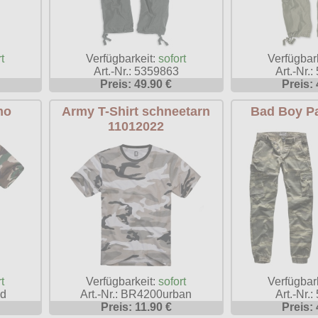
t
Verfügbarkeit:
sofort
Verfügbar
Art.-Nr.: 5359863
Art.-Nr.
Preis: 49.90 €
Preis: 
mo
Army T-Shirt schneetarn
Bad Boy Pa
11012022
t
Verfügbarkeit:
sofort
Verfügbar
od
Art.-Nr.: BR4200urban
Art.-Nr.
Preis: 11.90 €
Preis: 