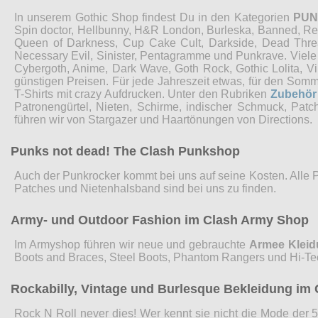
In unserem Gothic Shop findest Du in den Kategorien
PU
Spin doctor, Hellbunny, H&R London, Burleska, Banned, Restyl
Queen of Darkness, Cup Cake Cult, Darkside, Dead Threads
Necessary Evil, Sinister, Pentagramme und Punkrave. Viel
Cybergoth, Anime, Dark Wave, Goth Rock, Gothic Lolita, 
günstigen Preisen. Für jede Jahreszeit etwas, für den Som
T-Shirts mit crazy Aufdrucken. Unter den Rubriken
Zubehör
Patronengürtel, Nieten, Schirme, indischer Schmuck, Pat
führen wir von Stargazer und Haartönungen von Directions.
Punks not dead! The Clash Punkshop
Auch der Punkrocker kommt bei uns auf seine Kosten. Alle 
Patches und Nietenhalsband sind bei uns zu finden.
Army- und Outdoor Fashion im Clash Army Shop
Im Armyshop führen wir neue und gebrauchte
Armee Klei
Boots and Braces, Steel Boots, Phantom Rangers und Hi-Te
Rockabilly, Vintage und Burlesque Bekleidung im 
Rock N Roll never dies! Wer kennt sie nicht die Mode der 5