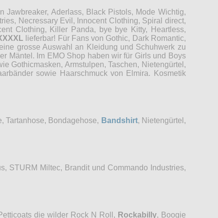
Jawbreaker, Aderlass, Black Pistols, Mode Wichtig,
es, Necressary Evil, Innocent Clothing, Spiral direct,
t Clothing, Killer Panda, bye bye Kitty, Heartless,
XXXXL
lieferbar! Für Fans von Gothic, Dark Romantic,
r eine grosse Auswahl an Kleidung und Schuhwerk zu
der Mäntel. Im EMO Shop haben wir für Girls und Boys
wie Gothicmasken, Armstulpen, Taschen, Nietengürtel,
 Haarbänder sowie Haarschmuck von Elmira. Kosmetik
se, Tartanhose, Bondagehose,
Bandshirt
, Nietengürtel,
s, STURM Miltec, Brandit und Commando Industries,
etticoats die wilder Rock N Roll,
Rockabilly
, Boogie