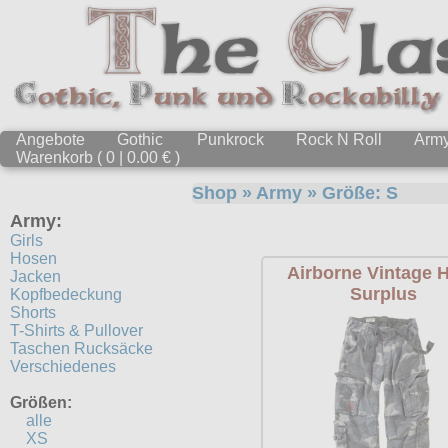
Angebote
Gothic
Punkrock
Rock N Roll
Arm
Warenkorb ( 0 | 0.00 € )
Shop
»
Army
» Größe:
S
Army:
Girls
Hosen
Airborne Vintage 
Jacken
Surplus
Kopfbedeckung
Shorts
T-Shirts & Pullover
Taschen Rucksäcke
Verschiedenes
Größen:
alle
XS