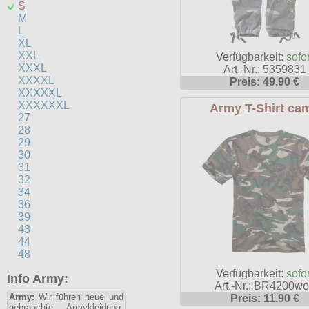
S
M
L
XL
XXL
Verfügbarkeit:
sofor
XXXL
Art.-Nr.: 5359831
XXXXL
Preis: 49.90 €
XXXXXL
XXXXXXL
Army T-Shirt ca
27
28
29
30
31
32
34
36
39
43
44
48
Verfügbarkeit:
sofor
Info Army:
Art.-Nr.: BR4200w
Army:
Wir führen neue und
Preis: 11.90 €
gebrauchte Armykleidung,