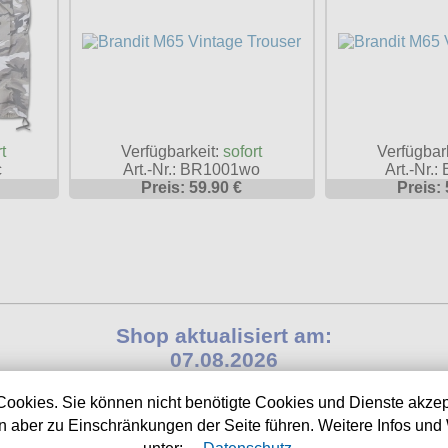
t
Verfügbarkeit:
sofort
Verfügbar
c
Art.-Nr.: BR1001wo
Art.-Nr.
Preis: 59.90 €
Preis: 
Shop aktualisiert am:
07.08.2026
Nächste Auslieferung in:
Cookies. Sie können nicht benötigte Cookies und Dienste akzep
 aber zu Einschränkungen der Seite führen. Weitere Infos und 
20h 24m 7s