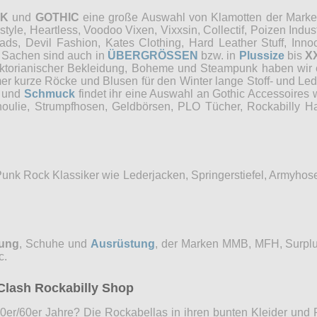
NK
und
GOTHIC
eine große Auswahl von Klamotten der Marken 
e, Heartless, Voodoo Vixen, Vixxsin, Collectif, Poizen Industri
, Devil Fashion, Kates Clothing, Hard Leather Stuff, Innocen
e Sachen sind auch in
ÜBERGRÖSSEN
bzw. in
Plussize
bis
X
Viktorianischer Bekleidung, Boheme und Steampunk haben wi
mer kurze Röcke und Blusen für den Winter lange Stoff- und Le
und
Schmuck
findet ihr eine Auswahl an Gothic Accessoires 
choulie, Strumpfhosen, Geldbörsen, PLO Tücher, Rockabilly
Punk Rock Klassiker wie Lederjacken, Springerstiefel, Armyho
dung
, Schuhe und
Ausrüstung
, der Marken MMB, MFH, Surplu
c.
Clash Rockabilly Shop
0er/60er Jahre? Die Rockabellas in ihren bunten Kleider und P