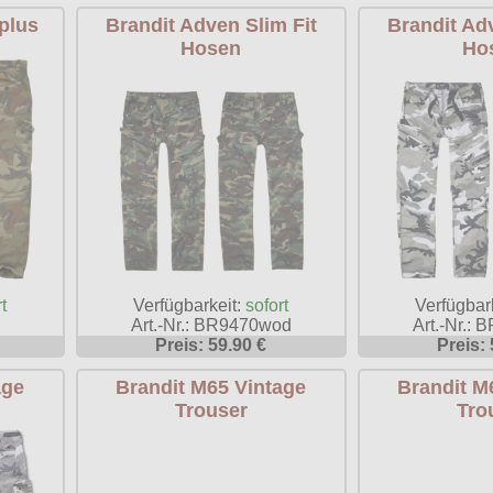
plus
Brandit Adven Slim Fit
Brandit Adv
Hosen
Ho
t
Verfügbarkeit:
sofort
Verfügbar
Art.-Nr.: BR9470wod
Art.-Nr.: 
Preis: 59.90 €
Preis: 
age
Brandit M65 Vintage
Brandit M
Trouser
Tro