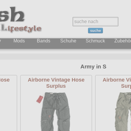
suche
y
Mods
Bands
Schuhe
Schmuck
Zubehö
Army in S
Hose
Airborne Vintage Hose
Airborne V
Surplus
Sur