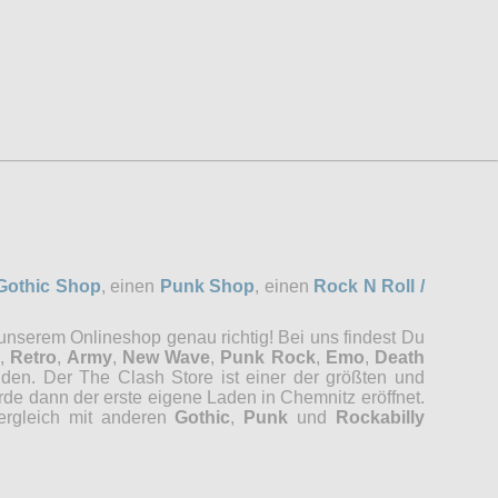
Gothic Shop
, einen
Punk Shop
, einen
Rock N Roll /
 unserem Onlineshop genau richtig! Bei uns findest Du
,
Retro
,
Army
,
New Wave
,
Punk Rock
,
Emo
,
Death
nden. Der The Clash Store ist einer der größten und
rde dann der erste eigene Laden in Chemnitz eröffnet.
Vergleich mit anderen
Gothic
,
Punk
und
Rockabilly