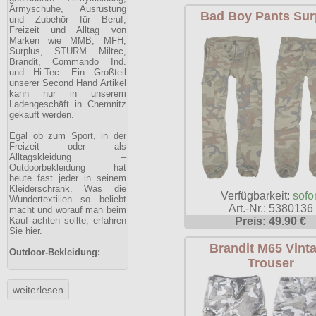
Armyschuhe, Ausrüstung
Bad Boy Pants Sur
und Zubehör für Beruf,
Freizeit und Alltag von
Marken wie MMB, MFH,
Surplus, STURM Miltec,
Brandit, Commando Ind.
und Hi-Tec. Ein Großteil
unserer Second Hand Artikel
kann nur in unserem
Ladengeschäft in Chemnitz
gekauft werden.
Egal ob zum Sport, in der
Freizeit oder als
Alltagskleidung –
Outdoorbekleidung hat
heute fast jeder in seinem
Kleiderschrank. Was die
Verfügbarkeit:
sofor
Wundertextilien so beliebt
Art.-Nr.: 5380136
macht und worauf man beim
Kauf achten sollte, erfahren
Preis: 49.90 €
Sie hier.
Brandit M65 Vint
Outdoor-Bekleidung:
Trouser