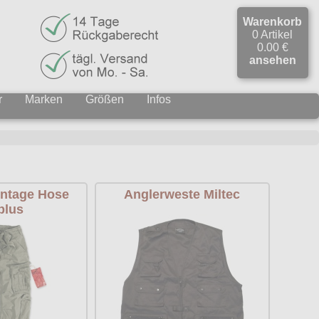
Warenkorb
0 Artikel
0.00 €
ansehen
r
Marken
Größen
Infos
intage Hose
Anglerweste Miltec
plus