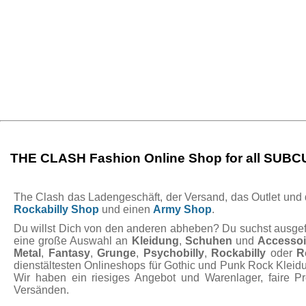
THE CLASH Fashion Online Shop for all SUB
The Clash das Ladengeschäft, der Versand, das Outlet und de
Rockabilly Shop
und einen
Army Shop
.
Du willst Dich von den anderen abheben? Du suchst ausgefal
eine große Auswahl an
Kleidung
,
Schuhen
und
Accessoi
Metal
,
Fantasy
,
Grunge
,
Psychobilly
,
Rockabilly
oder
R
dienstältesten Onlineshops für Gothic und Punk Rock Kleidu
Wir haben ein riesiges Angebot und Warenlager, faire P
Versänden.