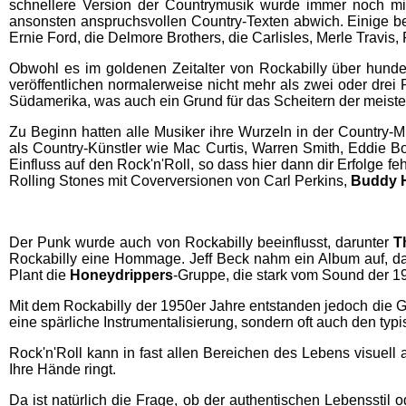
schnellere Version der Countrymusik wurde immer noch mit
ansonsten anspruchsvollen Country-Texten abwich. Einige be
Ernie Ford, die Delmore Brothers, die Carlisles, Merle Travis
Obwohl es im goldenen Zeitalter von Rockabilly über hunder
veröffentlichen normalerweise nicht mehr als zwei oder drei
Südamerika, was auch ein Grund für das Scheitern der meiste
Zu Beginn hatten alle Musiker ihre Wurzeln in der Country-
als Country-Künstler wie Mac Curtis, Warren Smith, Eddie Bo
Einfluss auf den Rock'n'Roll, so dass hier dann dir Erfolge fe
Rolling Stones mit Coverversionen von Carl Perkins,
Buddy H
Der Punk wurde auch von Rockabilly beeinflusst, darunter
T
Rockabilly eine Hommage. Jeff Beck nahm ein Album auf, da
Plant die
Honeydrippers
-Gruppe, die stark vom Sound der 19
Mit dem Rockabilly der 1950er Jahre entstanden jedoch die 
eine spärliche Instrumentalisierung, sondern oft auch den typ
Rock'n'Roll kann in fast allen Bereichen des Lebens visuell a
Ihre Hände ringt.
Da ist natürlich die Frage, ob der authentischen Lebensstil 