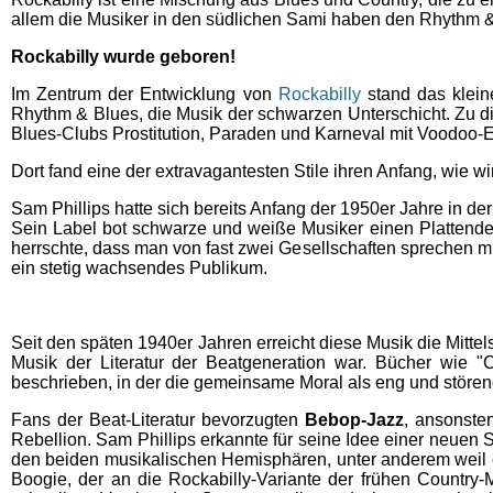
allem die Musiker in den südlichen Sami haben den Rhythm 
Rockabilly wurde geboren!
Im Zentrum der Entwicklung von
Rockabilly
stand das klei
Rhythm & Blues, die Musik der schwarzen Unterschicht. Zu d
Blues-Clubs Prostitution, Paraden und Karneval mit Voodoo-E
Dort fand eine der extravagantesten Stile ihren Anfang, wie w
Sam Phillips hatte sich bereits Anfang der 1950er Jahre in 
Sein Label bot schwarze und weiße Musiker einen Plattende
herrschte, dass man von fast zwei Gesellschaften sprechen m
ein stetig wachsendes Publikum.
Seit den späten 1940er Jahren erreicht diese Musik die Mittel
Musik der Literatur der Beatgeneration war. Bücher wie 
beschrieben, in der die gemeinsame Moral als eng und stör
Fans der Beat-Literatur bevorzugten
Bebop-Jazz
, ansonste
Rebellion. Sam Phillips erkannte für seine Idee einer neue
den beiden musikalischen Hemisphären, unter anderem weil er 
Boogie, der an die Rockabilly-Variante der frühen Country-