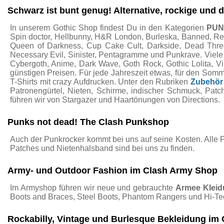
Schwarz ist bunt genug! Alternative, rockige und
In unserem Gothic Shop findest Du in den Kategorien
PU
Spin doctor, Hellbunny, H&R London, Burleska, Banned, Restyl
Queen of Darkness, Cup Cake Cult, Darkside, Dead Threads
Necessary Evil, Sinister, Pentagramme und Punkrave. Viel
Cybergoth, Anime, Dark Wave, Goth Rock, Gothic Lolita, 
günstigen Preisen. Für jede Jahreszeit etwas, für den Som
T-Shirts mit crazy Aufdrucken. Unter den Rubriken
Zubehör
Patronengürtel, Nieten, Schirme, indischer Schmuck, Pat
führen wir von Stargazer und Haartönungen von Directions.
Punks not dead! The Clash Punkshop
Auch der Punkrocker kommt bei uns auf seine Kosten. Alle 
Patches und Nietenhalsband sind bei uns zu finden.
Army- und Outdoor Fashion im Clash Army Shop
Im Armyshop führen wir neue und gebrauchte
Armee Klei
Boots and Braces, Steel Boots, Phantom Rangers und Hi-Te
Rockabilly, Vintage und Burlesque Bekleidung im 