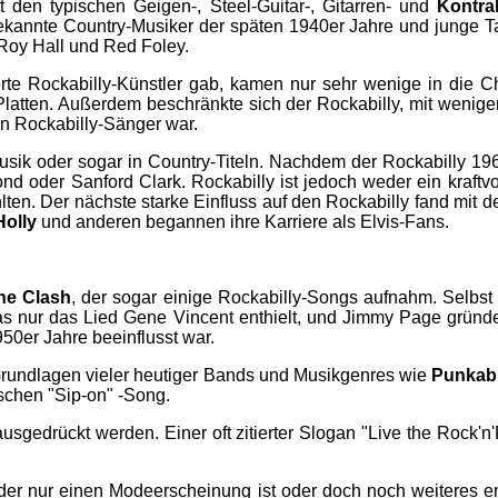
 den typischen Geigen-, Steel-Guitar-, Gitarren- und
Kontra
kannte Country-Musiker der späten 1940er Jahre und junge Tal
, Roy Hall und Red Foley.
te Rockabilly-Künstler gab, kamen nur sehr wenige in die Ch
 Platten. Außerdem beschränkte sich der Rockabilly, mit wenig
n Rockabilly-Sänger war.
Musik oder sogar in Country-Titeln. Nachdem der Rockabilly 19
nd oder Sanford Clark. Rockabilly ist jedoch weder ein kraft
hlten. Der nächste starke Einfluss auf den Rockabilly fand mit 
olly
und anderen begannen ihre Karriere als Elvis-Fans.
he Clash
, der sogar einige Rockabilly-Songs aufnahm. Selbs
s nur das Lied Gene Vincent enthielt, und Jimmy Page gründ
50er Jahre beeinflusst war.
Grundlagen vieler heutiger Bands und Musikgenres wie
Punkabi
ischen "Sip-on" -Song.
usgedrückt werden. Einer oft zitierter Slogan "Live the Rock'n'R
oder nur einen Modeerscheinung ist oder doch noch weiteres en