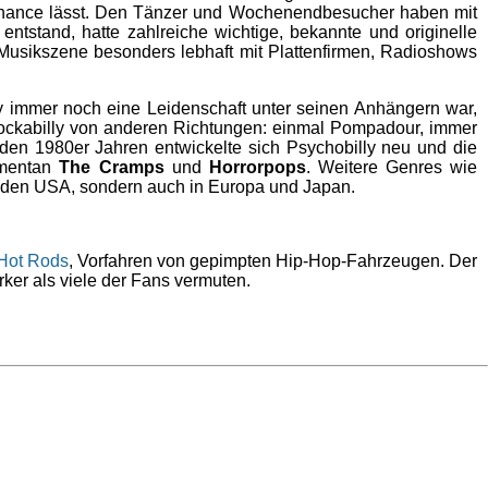
ine Chance lässt. Den Tänzer und Wochenendbesucher haben mit
entstand, hatte zahlreiche wichtige, bekannte und originelle
Musikszene besonders lebhaft mit Plattenfirmen, Radioshows
ly immer noch eine Leidenschaft unter seinen Anhängern war,
 Rockabilly von anderen Richtungen: einmal Pompadour, immer
 den 1980er Jahren entwickelte sich Psychobilly neu und die
momentan
The Cramps
und
Horrorpops
. Weitere Genres wie
 in den USA, sondern auch in Europa und Japan.
Hot Rods
, Vorfahren von gepimpten Hip-Hop-Fahrzeugen. Der
rker als viele der Fans vermuten.