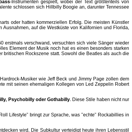
bass
-Instrumenten gespielt, wobei der Text größtenteils von
ente schlossen sich Hillbilly Boogie an, darunter Tennessee
arts oder hatten kommerziellen Erfolg. Die meisten Künstler
en Ausnahmen, auf die Westküste von Kalifornien und Florida,
60 erstmals verschwand, versuchten sich viele Sänger wieder
volles Element der Musik noch hat es einen besonders starken
der britischen Rockszene statt. Sowohl die Beatles als auch die
t Hardrock-Musiker wie Jeff Beck und Jimmy Page zollen dem
ete mit seinen ehemaligen Kollegen von Led Zeppelin Robert
lly, Psychobilly oder Gothabilly
. Diese Stile haben nicht nur
oll Lifestyle" bringt zur Sprache, was "echte" Rockabillies in
tdecken wird. Die Subkultur verteidigt heute ihren Lebensstil