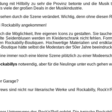
dung mit Hillbilly zu sehr die Provinz betonte und die Musik t
 viele der großen Deals in der Musikindustrie.
ssehen durch die Szene verändert. Wichtig, denn ohne diesen Re
i Rockabilly angekommen!
h die Möglichkeit, Ihre eigenen Icons zu gestalten. Sie tauche
te Seidenblusen werden im Kleiderschrank nicht fehlen. Formel
in den Rockabilly-Boutiquen. Hochwertige Materialien und erst
-Boutique hätte selbst die Modestars der 50er Jahre beeindruck
ine immer noch eine kleine Szene plötzlich zu einer Modeersc
ckabillys
notwendig, aber für die Neulinge unter euch gehen w
er Garage?
ws sind nicht nur literarische Werke und Rockabilly, Rock'n'
iner Untergruppe des Rock'n'Roll gehört. Die typische Rockabi