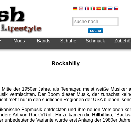
suche
y
Mods
Bands
Schuhe
Schmuck
Zubehö
Rockabilly
and Mitte der 1950er Jahre, als Teenager, meist weiße Musik
Musik vermischten. Der Boom dieser Musik, der zunächst ke
nicht mehr nur in den südlichen Regionen der USA blieben, sond
kanische Popmusik entdeckten und ihre neuen Versionen kompo
andere Art von Rock'n'Roll. Hinzu kamen die
Hillbillies
, "Back
her unbedeutende Variante wurde erst Anfang der 1980er Jahre