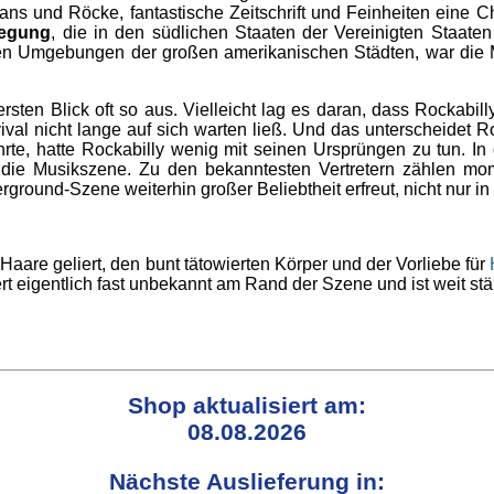
h Jeans und Röcke, fantastische Zeitschrift und Feinheiten e
wegung
, die in den südlichen Staaten der Vereinigten Staaten 
den Umgebungen der großen amerikanischen Städten, war die 
sten Blick oft so aus. Vielleicht lag es daran, dass Rockabil
vival nicht lange auf sich warten ließ. Und das unterscheidet
te, hatte Rockabilly wenig mit seinen Ursprüngen zu tun. In
nun die Musikszene. Zu den bekanntesten Vertretern zählen 
derground-Szene weiterhin großer Beliebtheit erfreut, nicht nur
 Haare geliert, den bunt tätowierten Körper und der Vorliebe für
t eigentlich fast unbekannt am Rand der Szene und ist weit stä
Shop aktualisiert am:
08.08.2026
Nächste Auslieferung in: