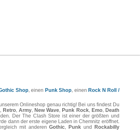
Gothic Shop
, einen
Punk Shop
, einen
Rock N Roll /
 unserem Onlineshop genau richtig! Bei uns findest Du
,
Retro
,
Army
,
New Wave
,
Punk Rock
,
Emo
,
Death
nden. Der The Clash Store ist einer der größten und
rde dann der erste eigene Laden in Chemnitz eröffnet.
Vergleich mit anderen
Gothic
,
Punk
und
Rockabilly