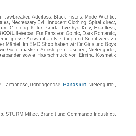
Jawbreaker, Aderlass, Black Pistols, Mode Wichtig,
es, Necressary Evil, Innocent Clothing, Spiral direct,
t Clothing, Killer Panda, bye bye Kitty, Heartless,
XXXXL
lieferbar! Für Fans von Gothic, Dark Romantic,
r eine grosse Auswahl an Kleidung und Schuhwerk zu
der Mäntel. Im EMO Shop haben wir für Girls und Boys
wie Gothicmasken, Armstulpen, Taschen, Nietengürtel,
 Haarbänder sowie Haarschmuck von Elmira. Kosmetik
se, Tartanhose, Bondagehose,
Bandshirt
, Nietengürtel,
s, STURM Miltec, Brandit und Commando Industries,