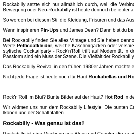
Rockabilly setzte sich nur allmählich durch, weil die Verbin
Bewegung oder Neo-Rockabilly ist heute dennoch beliebter als
So werden bei diesem Stil die Kleidung, Frisuren und das Au
Wenn inspirieren
Pin-Ups
und James Dean? Dann bist du be
Bei Rockabilly finden Sie alles Vintage und Sie haben dennoc
Weite
Petticoatkleider
, weiche Kaschmirjacken oder verspiel
stylische Cocktailparty - Rock'n'Roll trifft auf Modernität 
Passform sind ein Muss der Szene. Die Vielfalt der Rockabilly
Das Rockabilly Revival in den frühen 1980er Jahren machte e
Nicht jede Frage ist heute noch für Hard
Rockabellas und Ro
Rock'n'Roll im Blut? Bunte Bilder auf der Haut?
Hot Rod
in d
Wir widmen uns nun dem Rockabilly Lifestyle. Die bunten Cre
Ikonen und der Schallplatten.
Rockabilly - Was genau ist das?
Rockabilly ist eine Mischung aus Blues und Country, die zu e