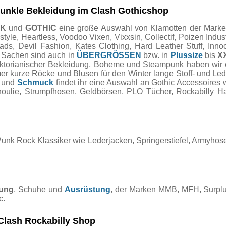
 dunkle Bekleidung im Clash Gothicshop
NK
und
GOTHIC
eine große Auswahl von Klamotten der Marken 
e, Heartless, Voodoo Vixen, Vixxsin, Collectif, Poizen Industri
, Devil Fashion, Kates Clothing, Hard Leather Stuff, Innocen
e Sachen sind auch in
ÜBERGRÖSSEN
bzw. in
Plussize
bis
X
Viktorianischer Bekleidung, Boheme und Steampunk haben wi
mer kurze Röcke und Blusen für den Winter lange Stoff- und Le
und
Schmuck
findet ihr eine Auswahl an Gothic Accessoires 
choulie, Strumpfhosen, Geldbörsen, PLO Tücher, Rockabilly
Punk Rock Klassiker wie Lederjacken, Springerstiefel, Armyho
dung
, Schuhe und
Ausrüstung
, der Marken MMB, MFH, Surplu
c.
Clash Rockabilly Shop