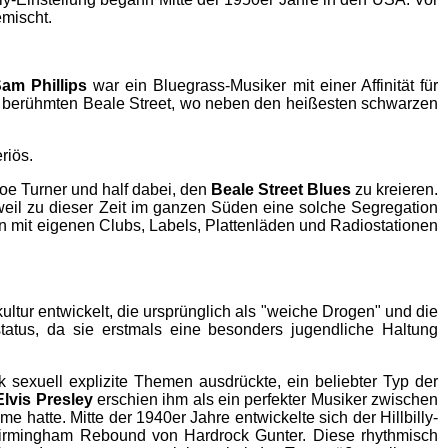
mischt.
am Phillips
war ein Bluegrass-Musiker mit einer Affinität für
ie berühmten Beale Street, wo neben den heißesten schwarzen
riös.
oe Turner und half dabei, den
Beale Street Blues
zu kreieren.
eil zu dieser Zeit im ganzen Süden eine solche Segregation
n mit eigenen Clubs, Labels, Plattenläden und Radiostationen
ultur entwickelt, die ursprünglich als "weiche Drogen" und die
atus, da sie erstmals eine besonders jugendliche Haltung
sexuell explizite Themen ausdrückte, ein beliebter Typ der
Elvis Presley
erschien ihm als ein perfekter Musiker zwischen
hatte. Mitte der 1940er Jahre entwickelte sich der Hillbilly-
ar Birmingham Rebound von Hardrock Gunter. Diese rhythmisch