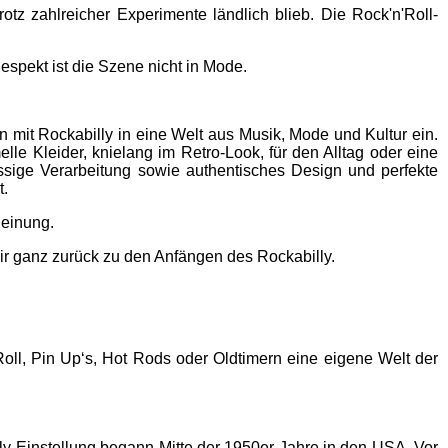
rotz zahlreicher Experimente ländlich blieb. Die Rock'n'Roll-
spekt ist die Szene nicht in Mode.
n mit Rockabilly in eine Welt aus Musik, Mode und Kultur ein.
le Kleider, knielang im Retro-Look, für den Alltag oder eine
klassige Verarbeitung sowie authentisches Design und perfekte
t.
heinung.
ir ganz zurück zu den Anfängen des Rockabilly.
Roll, Pin Up‘s, Hot Rods oder Oldtimern eine eigene Welt der
lly-Einstellung begann Mitte der 1950er Jahre in den USA. Vor