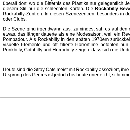
überall dort, wo die Bitternis des Plastiks nur gelegentlic
diesem Stil nur die schlechten Karten. Die
Rockabilly-Be
Rockabilly-Zentren. In diesen Szenezentren, besonders in 
oder Clubs.
Die Szene ging irgendwann aus, zumindest sah es auf den er
etwas, das länger dauerte als eine Modesaison, weil ein Re
Pompadour. Als Rockabilly in den späten 1970ern zurückkehr
visuelle Elemente und oft zitierte Horrorfilme betonten 
Punkbilly, Gothbilly und Horrorbilly zeigen, dass sich die Un
Heute sind die Stray Cats meist mit Rockabilly assoziiert, ihre
Ursprung des Genres ist jedoch bis heute unerreicht, schimmer