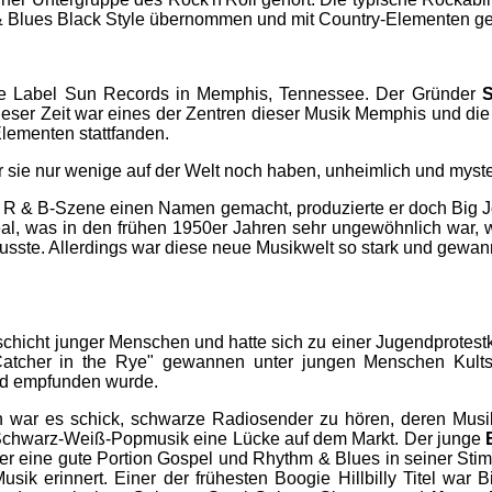
& Blues Black Style übernommen und mit Country-Elementen ge
ne Label Sun Records in Memphis, Tennessee. Der Gründer
S
ieser Zeit war eines der Zentren dieser Musik Memphis und d
lementen stattfanden.
ir sie nur wenige auf der Welt noch haben, unheimlich und myste
der R & B-Szene einen Namen gemacht, produzierte er doch Big J
al, was in den frühen 1950er Jahren sehr ungewöhnlich war, w
usste. Allerdings war diese neue Musikwelt so stark und gewan
schicht junger Menschen und hatte sich zu einer Jugendprotestk
"Catcher in the Rye" gewannen unter jungen Menschen Kultst
end empfunden wurde.
n war es schick, schwarze Radiosender zu hören, deren Musik 
n Schwarz-Weiß-Popmusik eine Lücke auf dem Markt. Der junge
eine gute Portion Gospel und Rhythm & Blues in seiner Stimme 
Musik erinnert. Einer der frühesten Boogie Hillbilly Titel w