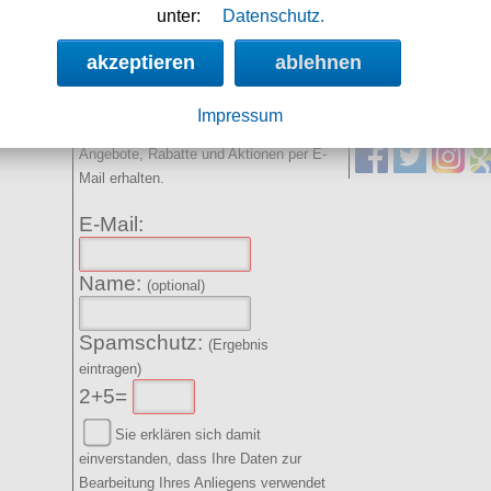
8h 43m 8s
unter:
Datenschutz.
akzeptieren
ablehnen
NEWSLETTER
SOCIAL MED
Impressum
Angebote, Rabatte und Aktionen per E-
Mail erhalten.
E-Mail:
Name:
(optional)
Spamschutz:
(Ergebnis
eintragen)
2+5=
Sie erklären sich damit
einverstanden, dass Ihre Daten zur
Bearbeitung Ihres Anliegens verwendet