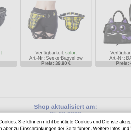
Verfügbarkeit:
sofort
t
Verfügbar
Art.-Nr.: SeekerBagyellow
Art.-Nr.:
Preis: 39.90 €
Preis: 
Shop aktualisiert am:
05.08.2026
Cookies. Sie können nicht benötigte Cookies und Dienste akzep
Nächste Auslieferung in:
 aber zu Einschränkungen der Seite führen. Weitere Infos und 