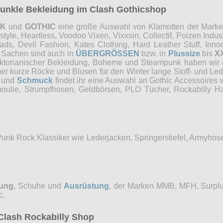
 dunkle Bekleidung im Clash Gothicshop
NK
und
GOTHIC
eine große Auswahl von Klamotten der Marken 
e, Heartless, Voodoo Vixen, Vixxsin, Collectif, Poizen Industri
, Devil Fashion, Kates Clothing, Hard Leather Stuff, Innocen
e Sachen sind auch in
ÜBERGRÖSSEN
bzw. in
Plussize
bis
X
Viktorianischer Bekleidung, Boheme und Steampunk haben wi
mer kurze Röcke und Blusen für den Winter lange Stoff- und Le
und
Schmuck
findet ihr eine Auswahl an Gothic Accessoires 
choulie, Strumpfhosen, Geldbörsen, PLO Tücher, Rockabilly
Punk Rock Klassiker wie Lederjacken, Springerstiefel, Armyho
dung
, Schuhe und
Ausrüstung
, der Marken MMB, MFH, Surplu
c.
Clash Rockabilly Shop