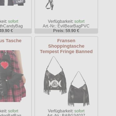
Verfügbarkeit:
sofort
keit:
sofort
Art.-Nr.: EvilBearBagPVC
eathCandyBag
Preis: 59.90 €
49.90 €
us Tasche
Fransen
Shoppingtasche
Tempest Fringe Banned
keit:
sofort
Verfügbarkeit:
sofort
oodooBatBag
Art.-Nr.: BABG34037