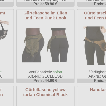
Preis: 59.90 €
Preis: 
amt
Gürteltasche im Elfen
Gürteltasc
und Feen Punk Look
und Feen 
t
Verfügbarkeit:
sofort
Verfügbar
90
Art.-Nr.: GECLBESD
Art.-Nr.:
Preis: 44.90 €
Preis: 
t
Gürteltasche yellow
Handtas
en
tartan Chemical Black