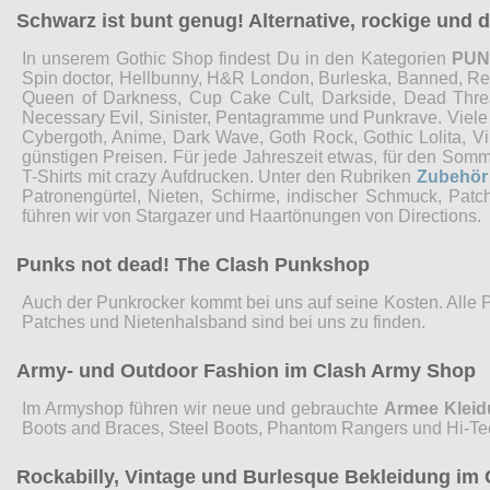
Schwarz ist bunt genug! Alternative, rockige und
In unserem Gothic Shop findest Du in den Kategorien
PU
Spin doctor, Hellbunny, H&R London, Burleska, Banned, Restyl
Queen of Darkness, Cup Cake Cult, Darkside, Dead Threads
Necessary Evil, Sinister, Pentagramme und Punkrave. Viel
Cybergoth, Anime, Dark Wave, Goth Rock, Gothic Lolita, 
günstigen Preisen. Für jede Jahreszeit etwas, für den Som
T-Shirts mit crazy Aufdrucken. Unter den Rubriken
Zubehör
Patronengürtel, Nieten, Schirme, indischer Schmuck, Pat
führen wir von Stargazer und Haartönungen von Directions.
Punks not dead! The Clash Punkshop
Auch der Punkrocker kommt bei uns auf seine Kosten. Alle 
Patches und Nietenhalsband sind bei uns zu finden.
Army- und Outdoor Fashion im Clash Army Shop
Im Armyshop führen wir neue und gebrauchte
Armee Klei
Boots and Braces, Steel Boots, Phantom Rangers und Hi-Te
Rockabilly, Vintage und Burlesque Bekleidung im 