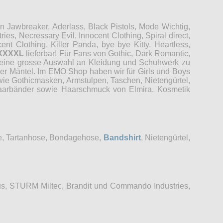
Jawbreaker, Aderlass, Black Pistols, Mode Wichtig,
es, Necressary Evil, Innocent Clothing, Spiral direct,
t Clothing, Killer Panda, bye bye Kitty, Heartless,
XXXXL
lieferbar! Für Fans von Gothic, Dark Romantic,
r eine grosse Auswahl an Kleidung und Schuhwerk zu
der Mäntel. Im EMO Shop haben wir für Girls und Boys
wie Gothicmasken, Armstulpen, Taschen, Nietengürtel,
 Haarbänder sowie Haarschmuck von Elmira. Kosmetik
se, Tartanhose, Bondagehose,
Bandshirt
, Nietengürtel,
s, STURM Miltec, Brandit und Commando Industries,