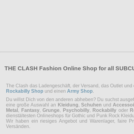
THE CLASH Fashion Online Shop for all SUB
The Clash das Ladengeschäft, der Versand, das Outlet und de
Rockabilly Shop
und einen
Army Shop
.
Du willst Dich von den anderen abheben? Du suchst ausgefal
eine große Auswahl an
Kleidung
,
Schuhen
und
Accessoi
Metal
,
Fantasy
,
Grunge
,
Psychobilly
,
Rockabilly
oder
R
dienstältesten Onlineshops für Gothic und Punk Rock Kleidu
Wir haben ein riesiges Angebot und Warenlager, faire P
Versänden.