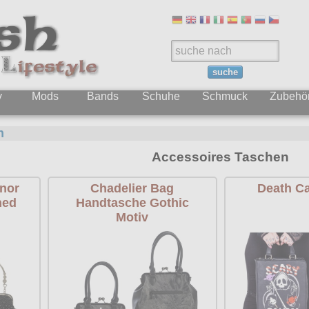
suche
y
Mods
Bands
Schuhe
Schmuck
Zubehö
n
Accessoires Taschen
nor
Chadelier Bag
Death C
ned
Handtasche Gothic
Motiv