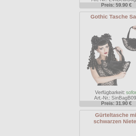
Preis: 59.90 €
Gothic Tasche S
Verfügbarkeit:
sofor
Art.-Nr.: SinBagB0
Preis: 31.90 €
Gürteltasche mi
schwarzen Niet