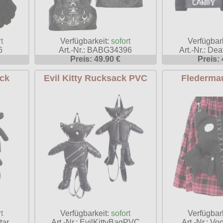
Verfügbarkeit:
sofort
t
Verfügbar
Art.-Nr.: BABG34396
6
Art.-Nr.: D
Preis: 49.90 €
Preis: 
ack
Evil Kitty Rucksack PVC
Flederma
t
Verfügbarkeit:
sofort
Verfügbar
tar
Art.-Nr.: EvilKittyBagPVC
Art.-Nr.: V