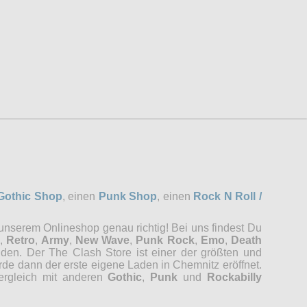
Gothic Shop
, einen
Punk Shop
, einen
Rock N Roll /
 unserem Onlineshop genau richtig! Bei uns findest Du
,
Retro
,
Army
,
New Wave
,
Punk Rock
,
Emo
,
Death
nden. Der The Clash Store ist einer der größten und
rde dann der erste eigene Laden in Chemnitz eröffnet.
Vergleich mit anderen
Gothic
,
Punk
und
Rockabilly