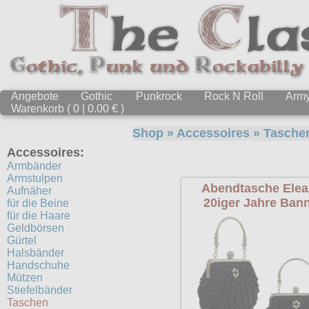
Angebote
Gothic
Punkrock
Rock N Roll
Arm
Warenkorb ( 0 | 0.00 € )
Shop
»
Accessoires
»
Tasche
Accessoires:
Armbänder
Armstulpen
Abendtasche Elea
Aufnäher
20iger Jahre Ban
für die Beine
für die Haare
Geldbörsen
Gürtel
Halsbänder
Handschuhe
Mützen
Stiefelbänder
Taschen