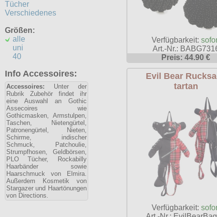
Tücher
Verschiedenes
Größen:
alle
Verfügbarkeit:
sofor
uni
Art.-Nr.: BABG731
40
Preis: 44.90 €
Info Accessoires:
Evil Bear Rucks
tartan
Accessoires:
Unter der
Rubrik Zubehör findet ihr
eine Auswahl an Gothic
Assecoires wie
Gothicmasken, Armstulpen,
Taschen, Nietengürtel,
Patronengürtel, Nieten,
Schirme, indischer
Schmuck, Patchoulie,
Strumpfhosen, Geldbörsen,
PLO Tücher, Rockabilly
Haarbänder sowie
Haarschmuck von Elmira.
Außerdem Kosmetik von
Stargazer und Haartönungen
von Directions.
Verfügbarkeit:
sofor
Art.-Nr.: EvilBearBag