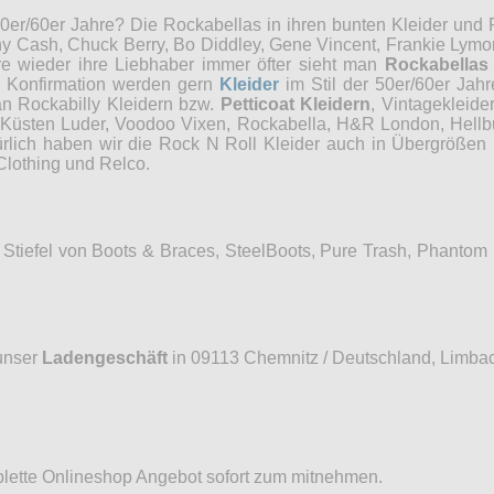
0er/60er Jahre? Die Rockabellas in ihren bunten Kleider und P
ny Cash, Chuck Berry, Bo Diddley, Gene Vincent, Frankie Lymon
re wieder ihre Liebhaber immer öfter sieht man
Rockabellas
r Konfirmation werden gern
Kleider
im Stil der 50er/60er Jah
an Rockabilly Kleidern bzw.
Petticoat Kleidern
, Vintagekleide
, Küsten Luder, Voodoo Vixen, Rockabella, H&R London, Hellb
ürlich haben wir die Rock N Roll Kleider auch in Übergrößen 
Clothing und Relco.
Stiefel von Boots & Braces, SteelBoots, Pure Trash, Phantom
unser
Ladengeschäft
in 09113 Chemnitz / Deutschland, Limbac
mplette Onlineshop Angebot sofort zum mitnehmen.