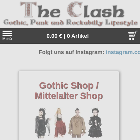
0.00 € | 0 Artikel
Folgt uns auf Instagram:
instagram.com/the_
Suche
Sprache:
Gothic Shop /
Mittelalter Shop
Angebote
Sonderangebote
Kleidung/Gothic
Geschenketipps
alle Artikel
Punkrock
Gratis
Girlblusen
alle Artikel