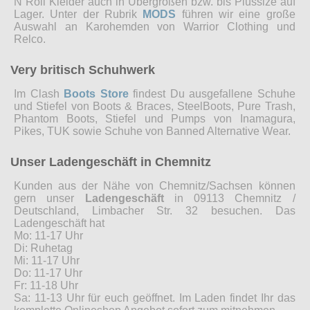
N Roll Kleider auch in Übergrößen bzw. bis Plussize auf
Lager. Unter der Rubrik
MODS
führen wir eine große
Auswahl an Karohemden von Warrior Clothing und
Relco.
Very britisch Schuhwerk
Im Clash
Boots Store
findest Du ausgefallene Schuhe
und Stiefel von Boots & Braces, SteelBoots, Pure Trash,
Phantom Boots, Stiefel und Pumps von Inamagura,
Pikes, TUK sowie Schuhe von Banned Alternative Wear.
Unser Ladengeschäft in Chemnitz
Kunden aus der Nähe von Chemnitz/Sachsen können
gern unser
Ladengeschäft
in 09113 Chemnitz /
Deutschland, Limbacher Str. 32 besuchen. Das
Ladengeschäft hat
Mo: 11-17 Uhr
Di: Ruhetag
Mi: 11-17 Uhr
Do: 11-17 Uhr
Fr: 11-18 Uhr
Sa: 11-13 Uhr für euch geöffnet. Im Laden findet Ihr das