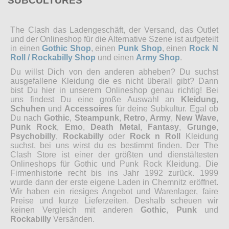
SUBCULTURES
The Clash das Ladengeschäft, der Versand, das Outlet
und der Onlineshop für die Alternative Szene ist aufgeteilt
in einen
Gothic Shop
, einen
Punk Shop
, einen
Rock N
Roll / Rockabilly Shop
und einen
Army Shop
.
Du willst Dich von den anderen abheben? Du suchst
ausgefallene Kleidung die es nicht überall gibt? Dann
bist Du hier in unserem Onlineshop genau richtig! Bei
uns findest Du eine große Auswahl an
Kleidung
,
Schuhen
und
Accessoires
für deine Subkultur. Egal ob
Du nach
Gothic
,
Steampunk
,
Retro
,
Army
,
New Wave
,
Punk Rock
,
Emo
,
Death Metal
,
Fantasy
,
Grunge
,
Psychobilly
,
Rockabilly
oder
Rock n Roll
Kleidung
suchst, bei uns wirst du es bestimmt finden. Der The
Clash Store ist einer der größten und dienstältesten
Onlineshops für Gothic und Punk Rock Kleidung. Die
Firmenhistorie recht bis ins Jahr 1992 zurück. 1999
wurde dann der erste eigene Laden in Chemnitz eröffnet.
Wir haben ein riesiges Angebot und Warenlager, faire
Preise und kurze Lieferzeiten. Deshalb scheuen wir
keinen Vergleich mit anderen
Gothic
,
Punk
und
Rockabilly
Versänden.