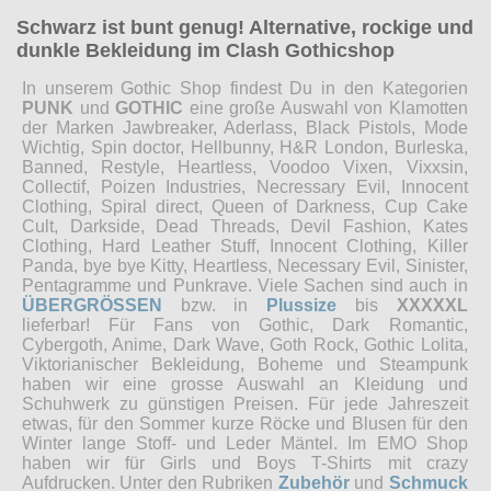
Schwarz ist bunt genug! Alternative, rockige und
dunkle Bekleidung im Clash Gothicshop
In unserem Gothic Shop findest Du in den Kategorien
PUNK
und
GOTHIC
eine große Auswahl von Klamotten
der Marken Jawbreaker, Aderlass, Black Pistols, Mode
Wichtig, Spin doctor, Hellbunny, H&R London, Burleska,
Banned, Restyle, Heartless, Voodoo Vixen, Vixxsin,
Collectif, Poizen Industries, Necressary Evil, Innocent
Clothing, Spiral direct, Queen of Darkness, Cup Cake
Cult, Darkside, Dead Threads, Devil Fashion, Kates
Clothing, Hard Leather Stuff, Innocent Clothing, Killer
Panda, bye bye Kitty, Heartless, Necessary Evil, Sinister,
Pentagramme und Punkrave. Viele Sachen sind auch in
ÜBERGRÖSSEN
bzw. in
Plussize
bis
XXXXXL
lieferbar! Für Fans von Gothic, Dark Romantic,
Cybergoth, Anime, Dark Wave, Goth Rock, Gothic Lolita,
Viktorianischer Bekleidung, Boheme und Steampunk
haben wir eine grosse Auswahl an Kleidung und
Schuhwerk zu günstigen Preisen. Für jede Jahreszeit
etwas, für den Sommer kurze Röcke und Blusen für den
Winter lange Stoff- und Leder Mäntel. Im EMO Shop
haben wir für Girls und Boys T-Shirts mit crazy
Aufdrucken. Unter den Rubriken
Zubehör
und
Schmuck