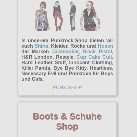
Poizen Industries
Gothic Shop
Queen of Darkness
Hot Rod
Relco
Punkrock
Restyle
In unserem Punkrock-Shop bieten wir
Rockabilly
euch
Shirts
, Kleider, Röcke und
Hosen
Rockabella
der Marken
Jawbreaker
,
Black Pistol
,
Mods
H&R London, Restyle,
Cup Cake Cult
,
Sinister
Hard Leather Stuff, Innocent Clothing,
Killer Panda, Bye Bye Kitty, Heartless,
Spin Doctor
Necessary Evil und Punkrave für Boys
und Girls.
Surplus
PUNK SHOP
Vixxsin
Voodoo Vixen
Boots & Schuhe
Warrior Clothing
Shop