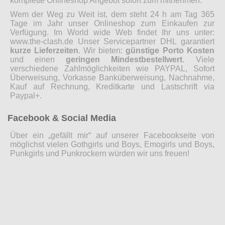
komplette Onlineshop Angebot sofort zum mitnehmen.
Wem der Weg zu Weit ist, dem steht 24 h am Tag 365
Tage im Jahr unser Onlineshop zum Einkaufen zur
Verfügung. Im World wide Web findet Ihr uns unter:
www.the-clash.de Unser Servicepartner DHL garantiert
kurze Lieferzeiten
. Wir bieten:
günstige Porto Kosten
und einen
geringen Mindestbestellwert
. Viele
verschiedene Zahlmöglichkeiten wie PAYPAL, Sofort
Überweisung, Vorkasse Banküberweisung, Nachnahme,
Kauf auf Rechnung, Kreditkarte und Lastschrift via
Paypal+.
Facebook & Social Media
Über ein „gefällt mir“ auf unserer Facebookseite von
möglichst vielen Gothgirls und Boys, Emogirls und Boys,
Punkgirls und Punkrockern würden wir uns freuen!