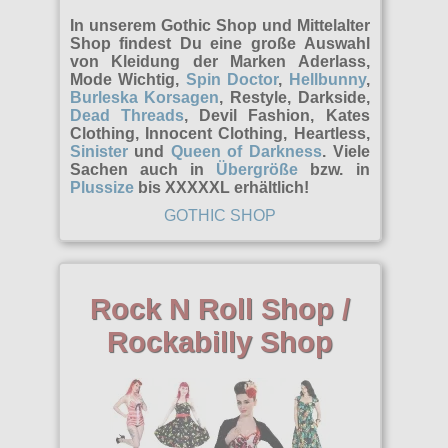
Rock N Roll
Übergrößen
Girlhosen & Leggings
In unserem Gothic Shop und Mittelalter
Girlshirts
Shop findest Du eine große Auswahl
alle Artikel
Army
News
Girljacken
von Kleidung der Marken Aderlass,
Hosen
Mode Wichtig,
Spin Doctor
,
Hellbunny
,
Bademoden
alle Artikel
Girlmäntel
Mods
Burleska Korsagen
, Restyle, Darkside,
Jacken
Dead Threads
, Devil Fashion, Kates
Girljacken
Girls
Girlröcke kurz
Clothing, Innocent Clothing, Heartless,
Bandmerchandise
Kleider
Sinister
und
Queen of Darkness
. Viele
Girlshirts
Hosen
Girlröcke lang
Sachen auch in
Übergröße
bzw. in
Röcke
Plussize
bis XXXXXL erhältlich!
alle Artikel
Schuhe & Boots
Hemden
Jacken
Girlshirts kurzarm
GOTHIC SHOP
Shirts
Flaggen
Hosen
alle Artikel
Kopfbedeckung
Schmuck
Girlshirts langarm
Sweats
Girlshirts
Kinder
Boots and Braces
Shorts
Girltops
alle Artikel
Zubehör
Hemden
Kleider
Rock N Roll Shop /
Sonstige Boots
T-Shirts & Pullover
Kilts
Anhänger
alle Artikel
Marken
Jacken
Rockabilly Shop
Männerjacken
Steel Boots
Taschen Rucksäcke
Kleider
Ketten
Armbänder
Sweats
Mützen
Aderlass
Größen
TUK
Verschiedenes
Korsagen
Kunst
Armstulpen
T-Shirts
Röcke
Banned
Verschiedene
Männerhemden
S
Nieten
Infos
Aufnäher
T-Shirts
Black Pistol