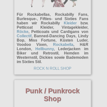
Zubehör
Männerhosen
M
Festivals
Ohrhänger
Warenkorb ( 0 | 0.00 € )
für die Beine
Verschiedenes
Brandit
Männerjacken & Westen
L
Rune Charms
Wave Gotik Treffen
Social Media:
für die Haare
Für Rockabellas, Rockabilly Fans,
--------------
Burleska
Burlesque-, Fifties- und Sixties Fans
Männermäntel
XL
M’era Luna Festival
Geldbörsen
haben wir Rockabilly
Kleider
bzw.
gesamt: 0.00 €
Collectif
Petticoat Kleider, Vintagekleider,
Männershirts kurzam
XXL
Amphi Festival
Gürtel
Röcke
, Petticoats und Cardigans von
Cup Cake Cult
Collectif
, Banned-Dancing Days, Lindy
Männershirts langarm
XXXL
Kleidung
Halsbänder
Bop, Miss Fortune, Küsten Luder,
Dead Threads
Voodoo Vixen,
Rockabella
, H&R
Mittelalter
XXXXL
Bademoden
Handschuhe
London,
Hellbunny
, Lederjacken im
Dracula Clothing
Biker und Retrostil, Hemden im
XXXXXL
Bauchtaschen
Mützen
Westernstil, Dickies sowie Bademoden
Hellbunny
im Sixties Stil.
XXXXXXL
Jogginghosen
Stiefelbänder
ROCK N ROLL SHOP
Jawbreaker
Outdoorbekleidung
Taschen
Miltec
Petticoats
Tücher
Necessary Evil
Punk / Punkrock
Poloshirts
Verschiedenes
Pentagramme
Shop
T-Shirts
Phaze
Begriffe