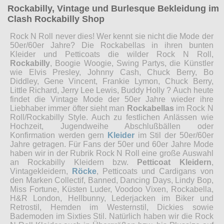
Rockabilly, Vintage und Burlesque Bekleidung im
Clash Rockabilly Shop
Rock N Roll never dies! Wer kennt sie nicht die Mode der
50er/60er Jahre? Die Rockabellas in ihren bunten
Kleider und Petticoats die wilder Rock N Roll,
Rockabilly
, Boogie Woogie, Swing Partys, die Künstler
wie Elvis Presley, Johnny Cash, Chuck Berry, Bo
Diddley, Gene Vincent, Frankie Lymon, Chuck Berry,
Little Richard, Jerry Lee Lewis, Buddy Holly ? Auch heute
findet die Vintage Mode der 50er Jahre wieder ihre
Liebhaber immer öfter sieht man
Rockabellas
im Rock N
Roll/Rockabilly Style. Auch zu festlichen Anlässen wie
Hochzeit, Jugendweihe Abschlußbällen oder
Konfirmation werden gern
Kleider
im Stil der 50er/60er
Jahre getragen. Für Fans der 50er und 60er Jahre Mode
haben wir in der Rubrik Rock N Roll eine große Auswahl
an Rockabilly Kleidern bzw.
Petticoat Kleidern
,
Vintagekleidern,
Röcke
, Petticoats und Cardigans von
den Marken Collectif, Banned, Dancing Days, Lindy Bop,
Miss Fortune, Küsten Luder, Voodoo Vixen, Rockabella,
H&R London, Hellbunny, Lederjacken im Biker und
Retrostil, Hemden im Westernstil, Dickies sowie
Bademoden im Sixties Stil. Natürlich haben wir die Rock