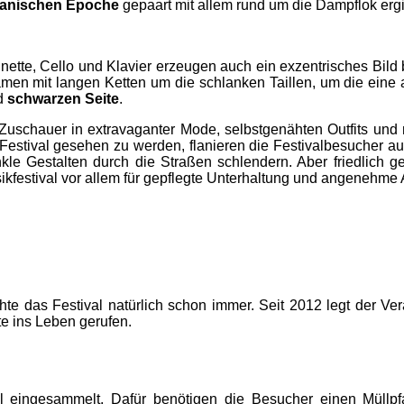
rianischen Epoche
gepaart mit allem rund um die Dampflok er
inette, Cello und Klavier erzeugen auch ein exzentrisches Bild
amen mit langen Ketten um die schlanken Taillen, um die eine 
nd
schwarzen Seite
.
uschauer in extravaganter Mode, selbstgenähten Outfits und na
Festival gesehen zu werden, flanieren die Festivalbesucher au
 Gestalten durch die Straßen schlendern. Aber friedlich geh
ikfestival vor allem für gepflegte Unterhaltung und angenehme
te das Festival natürlich schon immer. Seit 2012 legt der Ve
e ins Leben gerufen.
l eingesammelt. Dafür benötigen die Besucher einen Müllp