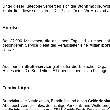
Unter dieser Kategorie verbergen sich die
Wohnmobile
, Woh
kontrolliert diese sehr streng. Die Plätze für die WoMos sind
Anreise
Bei 27.000 Menschen, die an einem Tag und zu einer nahe
besonderen Service bietet der Veranstalter eine
Mitfahrbör
Umwelt.
Auch einen
Shuttleservice
gibt es für die Besucher. Organ
Hildesheim. Die Sonderlinie E17 pendelt bereits ab Freitagmitt
Festival-App
Brandaktuelle Neuigkeiten, Bandinfos und einen
Geländepla
Aber auch Anreise Infos, der richtige Parkplatz und Wetterp
es die feinsten Klassiker aus EBM, Gothic Rock, Darkwave, Cy