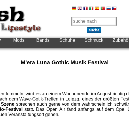
suche
y
Mods
Bands
Schuhe
Schmuck
Zubehö
M’era Luna Gothic Musik Festival
len tummeln, wird es an einem Wochenende im August richtig d
 nach dem Wave-Gotik-Treffen in Leipzg, eines der größten F
c Szene
sprechen auch gerne von dem wahrscheinlich schwärz
llo-Festival
statt. Das Open Air fand anfangs auf dem Opel G
en Veranstaltungsort gehen.