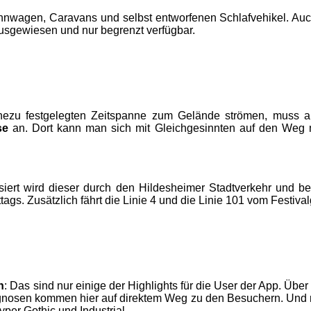
nwagen, Caravans und selbst entworfenen Schlafvehikel. Auch 
 ausgewiesen und nur begrenzt verfügbar.
zu festgelegten Zeitspanne zum Gelände strömen, muss auch
se
an. Dort kann man sich mit Gleichgesinnten auf den Weg m
isiert wird dieser durch den Hildesheimer Stadtverkehr und
ags. Zusätzlich fährt die Linie 4 und die Linie 101 vom Festival
n
: Das sind nur einige der Highlights für die User der App. Ü
rognosen kommen hier auf direktem Weg zu den Besuchern. Und n
per Gothic und Industrial.