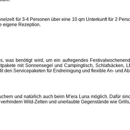
zelt für 3-4 Personen über eine 10 qm Unterkunft für 2 Perso
e eigene Rezeption.
s, was benötigt wird, um ein aufregendes Festivalwochenen
ltpakete mit Sonnensegel und Campingtisch, Schlafsäcken, LE
t den Servicepaketen für Endreinigung und flexible An- und Abr
besuchern und natürlich auch beim M’era Luna möglich. Dafür s
verhindern Wild-Zelten und unerlaubte Gegenstände wie Grills