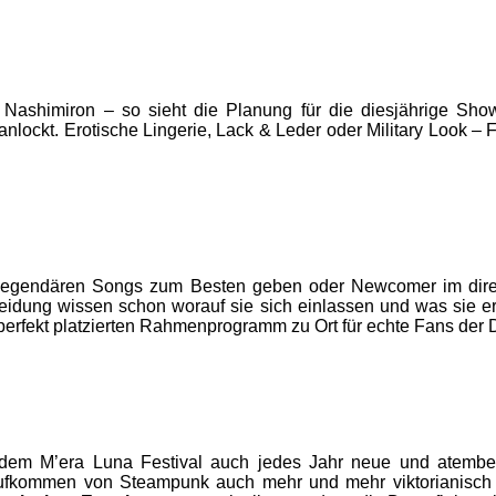
 Nashimiron – so sieht die Planung für die diesjährige Sho
anlockt. Erotische Lingerie, Lack & Leder oder Military Look
legendären Songs zum Besten geben oder Newcomer im direkten
leidung wissen schon worauf sie sich einlassen und was sie er
rfekt platzierten Rahmenprogramm zu Ort für echte Fans der D
dem M’era Luna Festival auch jedes Jahr neue und atembe
Aufkommen von Steampunk auch mehr und mehr viktorianisch i