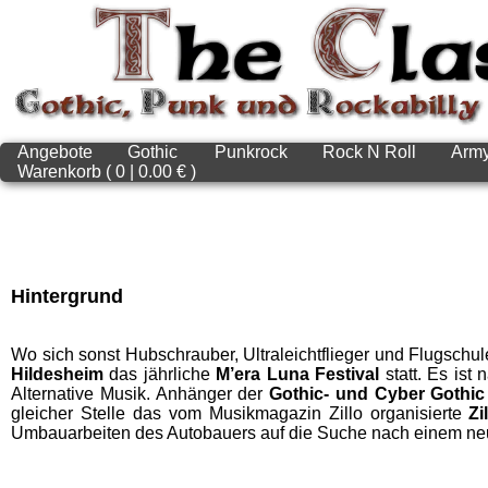
Angebote
Gothic
Punkrock
Rock N Roll
Arm
Warenkorb ( 0 | 0.00 € )
Hintergrund
Wo sich sonst Hubschrauber, Ultraleichtflieger und Flugschu
Hildesheim
das jährliche
M’era Luna Festival
statt. Es ist
Alternative Musik. Anhänger der
Gothic- und Cyber Gothi
gleicher Stelle das vom Musikmagazin Zillo organisierte
Zi
Umbauarbeiten des Autobauers auf die Suche nach einem neu