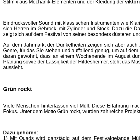
Stilmix aus Mechanik-Elementen und der Kleidung der
vikto
Eindrucksvoller Sound mit klassischen Instrumenten wie Klar
sich Herren im Gehrock, mit Zylinder und Stock. Dazu die D
zeigt sich auf dem Festival von seiner besonders düsteren u
Auf dem Jahrmarkt der Dunkelheiten zeigen sich aber auch Z
Genre, für das Sie stehen und auffallend genug, um auf dem 
daran gewohnt, dass an einem Wochenende im August dunkle
Planung sowie der Lässigkeit der Hildesheimer, steht das Mus
aussieht.
Grün rockt
Viele Menschen hinterlassen viel Müll. Diese Erfahrung mach
Fokus. Unter dem Motto Grün rockt, wurden zahlreiche Projekt
Dazu gehören:
1) Mit Quads wird ganztägig auf dem Festivalgelände Mül