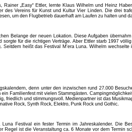
Rainer „Easy“ Ettler, lernte Klaus Wilhelm und Heinz Haben
des Vereins für Kunst und Kultur Vier Linden. Die drei trafe
wiesen, um den Flugbetrieb dauerhaft am Laufen zu halten und d
lichen Belange der neuen Lokation. Diese Aufgaben übernahm 
d sorgte für die richtigen Verträge. Aber Ettler starb 1997 vö
 Seitdem heißt das Festival M’era Luna. Wilhelm wechselte im
ltungskalendern, denn unter den inzwischen rund 27.000 Besu
m ein Familienfest mit vielen Stammgästen. Campingmöglichkeit
ig, friedlich und stimmungsvoll. Medienpartner ist das Musikm
ternative Rock, Synth Rock, Elektro, Punk Rock und Gothic.
 Luna Festival ein fester Termin im Jahreskalender. Die Be
er Regel ist die Veranstaltung ca. 6 Monate vor dem Termin 