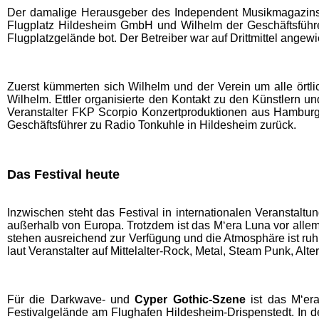
Der damalige Herausgeber des Independent Musikmagazins, 
Flugplatz Hildesheim GmbH und Wilhelm der Geschäftsführer 
Flugplatzgelände bot. Der Betreiber war auf Drittmittel ange
Zuerst kümmerten sich Wilhelm und der Verein um alle ört
Wilhelm. Ettler organisierte den Kontakt zu den Künstlern un
Veranstalter FKP Scorpio Konzertproduktionen aus Hamburg.
Geschäftsführer zu Radio Tonkuhle in Hildesheim zurück.
Das Festival heute
Inzwischen steht das Festival in internationalen Veransta
außerhalb von Europa. Trotzdem ist das M‘era Luna vor alle
stehen ausreichend zur Verfügung und die Atmosphäre ist ruh
laut Veranstalter auf Mittelalter-Rock, Metal, Steam Punk, Al
Für die Darkwave- und
Cyper Gothic-Szene
ist das M‘era
Festivalgelände am Flughafen Hildesheim-Drispenstedt. In d