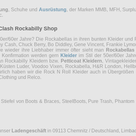
dung
, Schuhe und
Ausrüstung
, der Marken MMB, MFH, Surplu
c.
Clash Rockabilly Shop
0er/60er Jahre? Die Rockabellas in ihren bunten Kleider und P
ny Cash, Chuck Berry, Bo Diddley, Gene Vincent, Frankie Lymon
re wieder ihre Liebhaber immer öfter sieht man
Rockabellas
r Konfirmation werden gern
Kleider
im Stil der 50er/60er Jah
an Rockabilly Kleidern bzw.
Petticoat Kleidern
, Vintagekleide
, Küsten Luder, Voodoo Vixen, Rockabella, H&R London, Hellb
ürlich haben wir die Rock N Roll Kleider auch in Übergrößen 
Clothing und Relco.
Stiefel von Boots & Braces, SteelBoots, Pure Trash, Phantom
unser
Ladengeschäft
in 09113 Chemnitz / Deutschland, Limbac