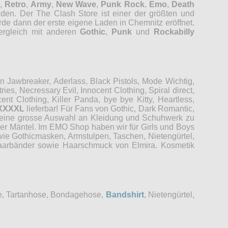
,
Retro
,
Army
,
New Wave
,
Punk Rock
,
Emo
,
Death
nden. Der The Clash Store ist einer der größten und
rde dann der erste eigene Laden in Chemnitz eröffnet.
Vergleich mit anderen
Gothic
,
Punk
und
Rockabilly
Jawbreaker, Aderlass, Black Pistols, Mode Wichtig,
es, Necressary Evil, Innocent Clothing, Spiral direct,
t Clothing, Killer Panda, bye bye Kitty, Heartless,
XXXXL
lieferbar! Für Fans von Gothic, Dark Romantic,
r eine grosse Auswahl an Kleidung und Schuhwerk zu
der Mäntel. Im EMO Shop haben wir für Girls und Boys
wie Gothicmasken, Armstulpen, Taschen, Nietengürtel,
 Haarbänder sowie Haarschmuck von Elmira. Kosmetik
se, Tartanhose, Bondagehose,
Bandshirt
, Nietengürtel,