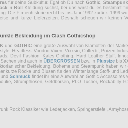
res
für deine Subkultur. Egal ob Du nach
Gothic
,
Steampunk
ock n Roll
Kleidung suchst, bei uns wirst du es bestimmt fi
ng. Die Firmenhistorie recht bis ins Jahr 1992 zurück. 1999 wu
reise und kurze Lieferzeiten. Deshalb scheuen wir keinen 
 dunkle Bekleidung im Clash Gothicshop
NK
und
GOTHIC
eine große Auswahl von Klamotten der Marken 
e, Heartless, Voodoo Vixen, Vixxsin, Collectif, Poizen Industri
, Devil Fashion, Kates Clothing, Hard Leather Stuff, Innocen
e Sachen sind auch in
ÜBERGRÖSSEN
bzw. in
Plussize
bis
X
Viktorianischer Bekleidung, Boheme und Steampunk haben wi
mer kurze Röcke und Blusen für den Winter lange Stoff- und Le
und
Schmuck
findet ihr eine Auswahl an Gothic Accessoires 
choulie, Strumpfhosen, Geldbörsen, PLO Tücher, Rockabilly
Punk Rock Klassiker wie Lederjacken, Springerstiefel, Armyho