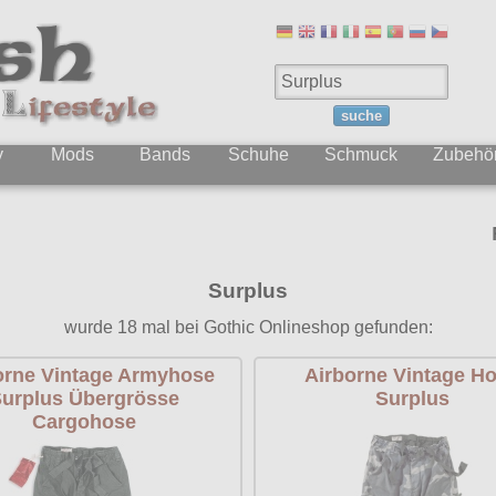
suche
y
Mods
Bands
Schuhe
Schmuck
Zubehö
Folgt uns 
Surplus
wurde 18 mal bei Gothic Onlineshop gefunden:
orne Vintage Armyhose
Airborne Vintage H
urplus Übergrösse
Surplus
Cargohose