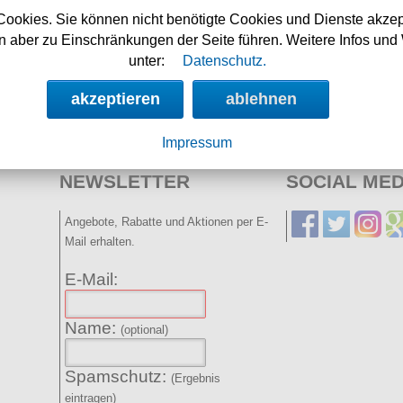
Shop aktualisiert am:
Cookies. Sie können nicht benötigte Cookies und Dienste akzep
07.08.2026
 aber zu Einschränkungen der Seite führen. Weitere Infos und 
unter:
Datenschutz.
Nächste Auslieferung in:
akzeptieren
ablehnen
16h 3m 34s
Impressum
NEWSLETTER
SOCIAL MED
Angebote, Rabatte und Aktionen per E-
Mail erhalten.
E-Mail:
Name:
(optional)
Spamschutz:
(Ergebnis
eintragen)