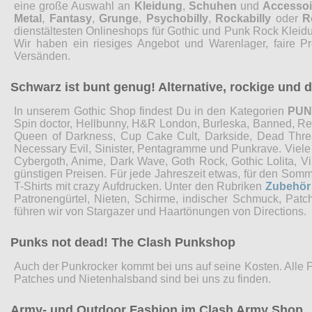
eine große Auswahl an
Kleidung
,
Schuhen
und
Accessoi
Metal
,
Fantasy
,
Grunge
,
Psychobilly
,
Rockabilly
oder
R
dienstältesten Onlineshops für Gothic und Punk Rock Kleidu
Wir haben ein riesiges Angebot und Warenlager, faire P
Versänden.
Schwarz ist bunt genug! Alternative, rockige und
In unserem Gothic Shop findest Du in den Kategorien
PU
Spin doctor, Hellbunny, H&R London, Burleska, Banned, Restyl
Queen of Darkness, Cup Cake Cult, Darkside, Dead Threads
Necessary Evil, Sinister, Pentagramme und Punkrave. Viel
Cybergoth, Anime, Dark Wave, Goth Rock, Gothic Lolita, 
günstigen Preisen. Für jede Jahreszeit etwas, für den Som
T-Shirts mit crazy Aufdrucken. Unter den Rubriken
Zubehör
Patronengürtel, Nieten, Schirme, indischer Schmuck, Pat
führen wir von Stargazer und Haartönungen von Directions.
Punks not dead! The Clash Punkshop
Auch der Punkrocker kommt bei uns auf seine Kosten. Alle 
Patches und Nietenhalsband sind bei uns zu finden.
Army- und Outdoor Fashion im Clash Army Shop