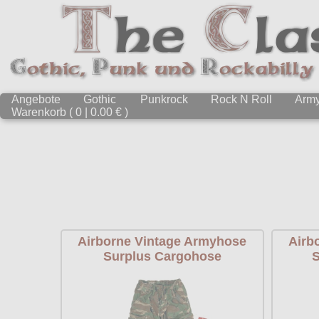
Angebote
Gothic
Punkrock
Rock N Roll
Arm
Warenkorb ( 0 | 0.00 € )
Airborne Vintage Armyhose
Airb
Surplus Cargohose
S