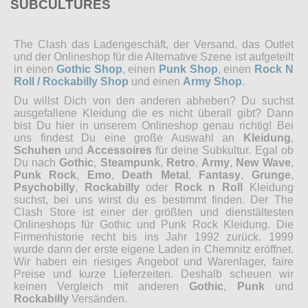
SUBCULTURES
The Clash das Ladengeschäft, der Versand, das Outlet
und der Onlineshop für die Alternative Szene ist aufgeteilt
in einen
Gothic Shop
, einen
Punk Shop
, einen
Rock N
Roll / Rockabilly Shop
und einen
Army Shop
.
Du willst Dich von den anderen abheben? Du suchst
ausgefallene Kleidung die es nicht überall gibt? Dann
bist Du hier in unserem Onlineshop genau richtig! Bei
uns findest Du eine große Auswahl an
Kleidung
,
Schuhen
und
Accessoires
für deine Subkultur. Egal ob
Du nach
Gothic
,
Steampunk
,
Retro
,
Army
,
New Wave
,
Punk Rock
,
Emo
,
Death Metal
,
Fantasy
,
Grunge
,
Psychobilly
,
Rockabilly
oder
Rock n Roll
Kleidung
suchst, bei uns wirst du es bestimmt finden. Der The
Clash Store ist einer der größten und dienstältesten
Onlineshops für Gothic und Punk Rock Kleidung. Die
Firmenhistorie recht bis ins Jahr 1992 zurück. 1999
wurde dann der erste eigene Laden in Chemnitz eröffnet.
Wir haben ein riesiges Angebot und Warenlager, faire
Preise und kurze Lieferzeiten. Deshalb scheuen wir
keinen Vergleich mit anderen
Gothic
,
Punk
und
Rockabilly
Versänden.