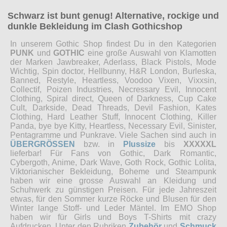
Schwarz ist bunt genug! Alternative, rockige und
dunkle Bekleidung im Clash Gothicshop
In unserem Gothic Shop findest Du in den Kategorien
PUNK
und
GOTHIC
eine große Auswahl von Klamotten
der Marken Jawbreaker, Aderlass, Black Pistols, Mode
Wichtig, Spin doctor, Hellbunny, H&R London, Burleska,
Banned, Restyle, Heartless, Voodoo Vixen, Vixxsin,
Collectif, Poizen Industries, Necressary Evil, Innocent
Clothing, Spiral direct, Queen of Darkness, Cup Cake
Cult, Darkside, Dead Threads, Devil Fashion, Kates
Clothing, Hard Leather Stuff, Innocent Clothing, Killer
Panda, bye bye Kitty, Heartless, Necessary Evil, Sinister,
Pentagramme und Punkrave. Viele Sachen sind auch in
ÜBERGRÖSSEN
bzw. in
Plussize
bis
XXXXXL
lieferbar! Für Fans von Gothic, Dark Romantic,
Cybergoth, Anime, Dark Wave, Goth Rock, Gothic Lolita,
Viktorianischer Bekleidung, Boheme und Steampunk
haben wir eine grosse Auswahl an Kleidung und
Schuhwerk zu günstigen Preisen. Für jede Jahreszeit
etwas, für den Sommer kurze Röcke und Blusen für den
Winter lange Stoff- und Leder Mäntel. Im EMO Shop
haben wir für Girls und Boys T-Shirts mit crazy
Aufdrucken. Unter den Rubriken
Zubehör
und
Schmuck