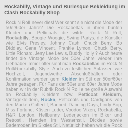
Rockabilly, Vintage und Burlesque Bekleidung im
Clash Rockabilly Shop
Rock N Roll never dies! Wer kennt sie nicht die Mode der
50er/60er Jahre? Die Rockabellas in ihren bunten
Kleider und Petticoats die wilder Rock N Roll,
Rockabilly
, Boogie Woogie, Swing Partys, die Künstler
wie Elvis Presley, Johnny Cash, Chuck Berry, Bo
Diddley, Gene Vincent, Frankie Lymon, Chuck Berry,
Little Richard, Jerry Lee Lewis, Buddy Holly ? Auch heute
findet die Vintage Mode der 50er Jahre wieder ihre
Liebhaber immer öfter sieht man
Rockabellas
im Rock N
Roll/Rockabilly Style. Auch zu festlichen Anlässen wie
Hochzeit, Jugendweihe Abschlußbällen oder
Konfirmation werden gern
Kleider
im Stil der 50er/60er
Jahre getragen. Für Fans der 50er und 60er Jahre Mode
haben wir in der Rubrik Rock N Roll eine große Auswahl
an Rockabilly Kleidern bzw.
Petticoat Kleidern
,
Vintagekleidern,
Röcke
, Petticoats und Cardigans von
den Marken Collectif, Banned, Dancing Days, Lindy Bop,
Miss Fortune, Küsten Luder, Voodoo Vixen, Rockabella,
H&R London, Hellbunny, Lederjacken im Biker und
Retrostil, Hemden im Westernstil, Dickies sowie
Bademoden im Sixties Stil. Natürlich haben wir die Rock