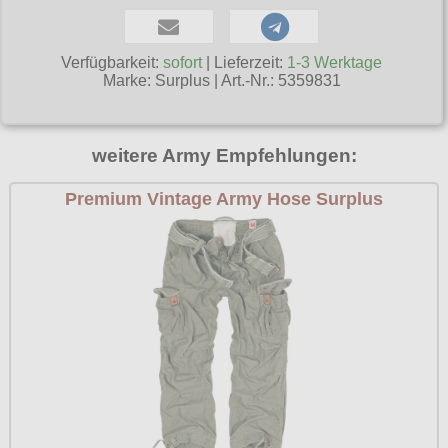
Poizen Industries
Gothic Shop
Queen of Darkness
Verfügbarkeit:
sofort
| Lieferzeit:
1-3 Werktage
Hot Rod
Marke:
Surplus
|
Art.-Nr.: 5359831
Relco
Punkrock
Restyle
Rockabilly
weitere Army Empfehlungen:
Rockabella
Mods
Premium Vintage Army Hose Surplus
Sinister
Spin Doctor
Surplus
Vixxsin
Voodoo Vixen
Warrior Clothing