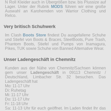
N Roll Kleider auch in Übergrößen bzw. bis Plussize auf
Lager. Unter der Rubrik
MODS
führen wir eine große
Auswahl an Karohemden von Warrior Clothing und
Relco.
Very britisch Schuhwerk
Im Clash
Boots Store
findest Du ausgefallene Schuhe
und Stiefel von Boots & Braces, SteelBoots, Pure Trash,
Phantom Boots, Stiefel und Pumps von Inamagura,
Pikes, TUK sowie Schuhe von Banned Alternative Wear.
Unser Ladengeschäft in Chemnitz
Kunden aus der Nähe von Chemnitz/Sachsen können
gern unser
Ladengeschäft
in 09113 Chemnitz /
Deutschland, Limbacher Str. 32 besuchen. Das
Ladengeschäft hat
Mo: 11-17 Uhr
Di: Ruhetag
Mi: 11-17 Uhr
Do: 11-17 Uhr
Fr: 11-18 Uhr
Sa: 11-13 Uhr für euch geöffnet. Im Laden findet Ihr das