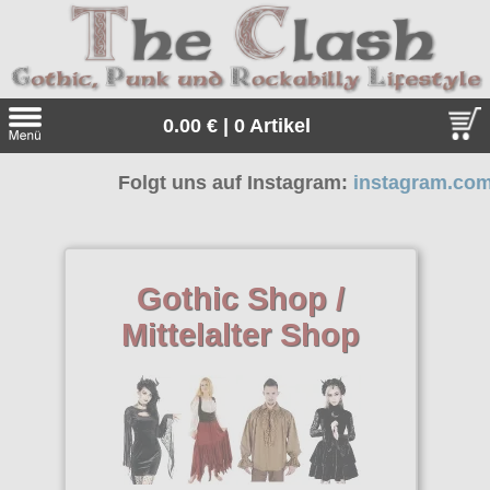
0.00 € | 0 Artikel
Folgt uns auf Instagram:
instagram.com/the_c
Suche
Sprache:
Gothic Shop /
Mittelalter Shop
Angebote
Sonderangebote
Kleidung/Gothic
Geschenketipps
alle Artikel
Punkrock
Gratis
Girlblusen
alle Artikel