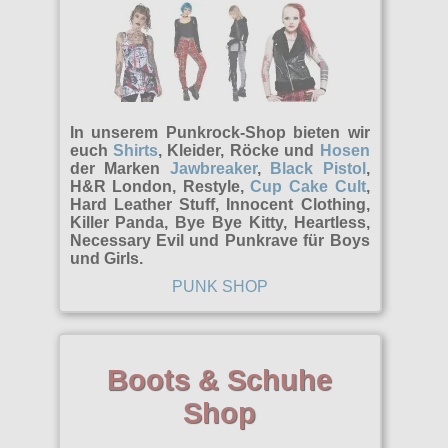
Poizen Industries
Gothic Shop
Queen of Darkness
Hot Rod
Relco
Punkrock
Restyle
In unserem Punkrock-Shop bieten wir
Rockabilly
euch
Shirts
, Kleider, Röcke und
Hosen
Rockabella
der Marken
Jawbreaker
,
Black Pistol
,
Mods
H&R London, Restyle,
Cup Cake Cult
,
Sinister
Hard Leather Stuff, Innocent Clothing,
Killer Panda, Bye Bye Kitty, Heartless,
Spin Doctor
Necessary Evil und Punkrave für Boys
und Girls.
Surplus
PUNK SHOP
Vixxsin
Voodoo Vixen
Boots & Schuhe
Warrior Clothing
Shop