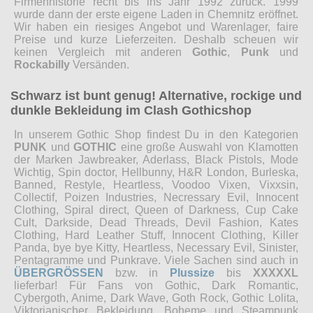
Firmenhistorie recht bis ins Jahr 1992 zurück. 1999
wurde dann der erste eigene Laden in Chemnitz eröffnet.
Wir haben ein riesiges Angebot und Warenlager, faire
Preise und kurze Lieferzeiten. Deshalb scheuen wir
keinen Vergleich mit anderen
Gothic
,
Punk
und
Rockabilly
Versänden.
Schwarz ist bunt genug! Alternative, rockige und
dunkle Bekleidung im Clash Gothicshop
In unserem Gothic Shop findest Du in den Kategorien
PUNK
und
GOTHIC
eine große Auswahl von Klamotten
der Marken Jawbreaker, Aderlass, Black Pistols, Mode
Wichtig, Spin doctor, Hellbunny, H&R London, Burleska,
Banned, Restyle, Heartless, Voodoo Vixen, Vixxsin,
Collectif, Poizen Industries, Necressary Evil, Innocent
Clothing, Spiral direct, Queen of Darkness, Cup Cake
Cult, Darkside, Dead Threads, Devil Fashion, Kates
Clothing, Hard Leather Stuff, Innocent Clothing, Killer
Panda, bye bye Kitty, Heartless, Necessary Evil, Sinister,
Pentagramme und Punkrave. Viele Sachen sind auch in
ÜBERGRÖSSEN
bzw. in
Plussize
bis
XXXXXL
lieferbar! Für Fans von Gothic, Dark Romantic,
Cybergoth, Anime, Dark Wave, Goth Rock, Gothic Lolita,
Viktorianischer Bekleidung, Boheme und Steampunk