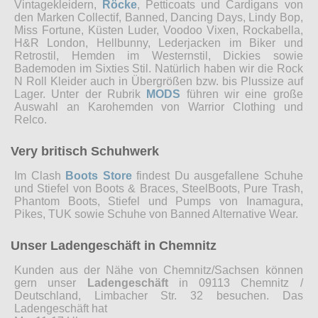
Vintagekleidern,
Röcke
, Petticoats und Cardigans von
den Marken Collectif, Banned, Dancing Days, Lindy Bop,
Miss Fortune, Küsten Luder, Voodoo Vixen, Rockabella,
H&R London, Hellbunny, Lederjacken im Biker und
Retrostil, Hemden im Westernstil, Dickies sowie
Bademoden im Sixties Stil. Natürlich haben wir die Rock
N Roll Kleider auch in Übergrößen bzw. bis Plussize auf
Lager. Unter der Rubrik
MODS
führen wir eine große
Auswahl an Karohemden von Warrior Clothing und
Relco.
Very britisch Schuhwerk
Im Clash
Boots Store
findest Du ausgefallene Schuhe
und Stiefel von Boots & Braces, SteelBoots, Pure Trash,
Phantom Boots, Stiefel und Pumps von Inamagura,
Pikes, TUK sowie Schuhe von Banned Alternative Wear.
Unser Ladengeschäft in Chemnitz
Kunden aus der Nähe von Chemnitz/Sachsen können
gern unser
Ladengeschäft
in 09113 Chemnitz /
Deutschland, Limbacher Str. 32 besuchen. Das
Ladengeschäft hat