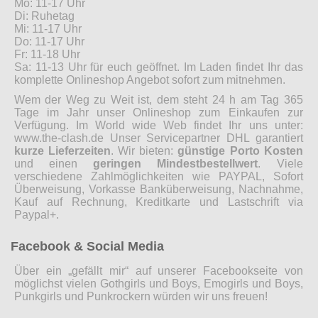
Mo: 11-17 Uhr
Di: Ruhetag
Mi: 11-17 Uhr
Do: 11-17 Uhr
Fr: 11-18 Uhr
Sa: 11-13 Uhr für euch geöffnet. Im Laden findet Ihr das
komplette Onlineshop Angebot sofort zum mitnehmen.
Wem der Weg zu Weit ist, dem steht 24 h am Tag 365
Tage im Jahr unser Onlineshop zum Einkaufen zur
Verfügung. Im World wide Web findet Ihr uns unter:
www.the-clash.de Unser Servicepartner DHL garantiert
kurze Lieferzeiten
. Wir bieten:
günstige Porto Kosten
und einen
geringen Mindestbestellwert
. Viele
verschiedene Zahlmöglichkeiten wie PAYPAL, Sofort
Überweisung, Vorkasse Banküberweisung, Nachnahme,
Kauf auf Rechnung, Kreditkarte und Lastschrift via
Paypal+.
Facebook & Social Media
Über ein „gefällt mir“ auf unserer Facebookseite von
möglichst vielen Gothgirls und Boys, Emogirls und Boys,
Punkgirls und Punkrockern würden wir uns freuen!