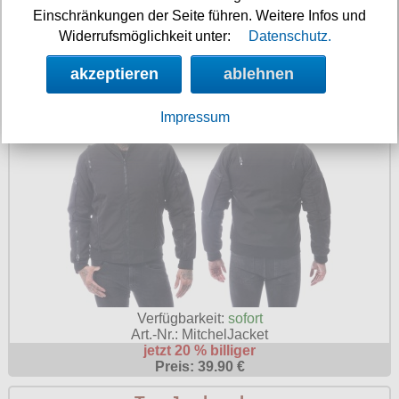
jetzt 25 % billiger
Einschränkungen der Seite führen. Weitere Infos und
Preis: 29.90 €
Widerrufsmöglichkeit unter:
Datenschutz.
Herren Blouson Mitchel Vixxsin
akzeptieren
ablehnen
Impressum
Verfügbarkeit:
sofort
Art.-Nr.: MitchelJacket
jetzt 20 % billiger
Preis: 39.90 €