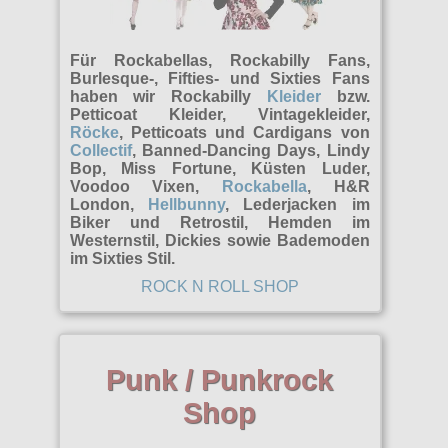
Zubehör
Männerhosen
M
Festivals
Ohrhänger
Warenkorb ( 0 | 0.00 € )
für die Beine
Verschiedenes
Brandit
Männerjacken & Westen
L
Rune Charms
Wave Gotik Treffen
Social Media:
für die Haare
Für Rockabellas, Rockabilly Fans,
--------------
Burleska
Burlesque-, Fifties- und Sixties Fans
Männermäntel
XL
M’era Luna Festival
Geldbörsen
haben wir Rockabilly
Kleider
bzw.
gesamt: 0.00 €
Collectif
Petticoat Kleider, Vintagekleider,
Männershirts kurzam
XXL
Amphi Festival
Gürtel
Röcke
, Petticoats und Cardigans von
Cup Cake Cult
Collectif
, Banned-Dancing Days, Lindy
Männershirts langarm
XXXL
Kleidung
Halsbänder
Bop, Miss Fortune, Küsten Luder,
Dead Threads
Voodoo Vixen,
Rockabella
, H&R
Mittelalter
XXXXL
Bademoden
Handschuhe
London,
Hellbunny
, Lederjacken im
Dracula Clothing
Biker und Retrostil, Hemden im
XXXXXL
Bauchtaschen
Mützen
Westernstil, Dickies sowie Bademoden
Hellbunny
im Sixties Stil.
XXXXXXL
Jogginghosen
Stiefelbänder
ROCK N ROLL SHOP
Jawbreaker
Outdoorbekleidung
Taschen
Miltec
Petticoats
Tücher
Necessary Evil
Punk / Punkrock
Poloshirts
Verschiedenes
Pentagramme
Shop
T-Shirts
Phaze
Begriffe