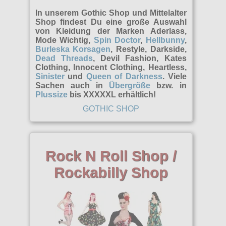
Rock N Roll
Übergrößen
Girlhosen & Leggings
In unserem Gothic Shop und Mittelalter
Girlshirts
Shop findest Du eine große Auswahl
alle Artikel
Army
News
Girljacken
von Kleidung der Marken Aderlass,
Hosen
Mode Wichtig,
Spin Doctor
,
Hellbunny
,
Bademoden
alle Artikel
Girlmäntel
Mods
Burleska Korsagen
, Restyle, Darkside,
Jacken
Dead Threads
, Devil Fashion, Kates
Girljacken
Girls
Girlröcke kurz
Clothing, Innocent Clothing, Heartless,
Bandmerchandise
Kleider
Sinister
und
Queen of Darkness
. Viele
Girlshirts
Hosen
Girlröcke lang
Sachen auch in
Übergröße
bzw. in
Röcke
Plussize
bis XXXXXL erhältlich!
alle Artikel
Schuhe & Boots
Hemden
Jacken
Girlshirts kurzarm
GOTHIC SHOP
Shirts
Flaggen
Hosen
alle Artikel
Kopfbedeckung
Schmuck
Girlshirts langarm
Sweats
Girlshirts
Kinder
Boots and Braces
Shorts
Girltops
alle Artikel
Zubehör
Hemden
Kleider
Rock N Roll Shop /
Sonstige Boots
T-Shirts & Pullover
Kilts
Anhänger
alle Artikel
Marken
Jacken
Rockabilly Shop
Männerjacken
Steel Boots
Taschen Rucksäcke
Kleider
Ketten
Armbänder
Sweats
Mützen
Aderlass
Größen
TUK
Verschiedenes
Korsagen
Kunst
Armstulpen
T-Shirts
Röcke
Banned
Verschiedene
Männerhemden
S
Nieten
Infos
Aufnäher
T-Shirts
Black Pistol