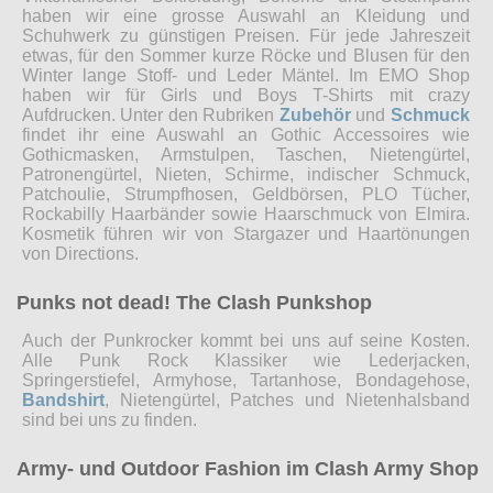
haben wir eine grosse Auswahl an Kleidung und
Schuhwerk zu günstigen Preisen. Für jede Jahreszeit
etwas, für den Sommer kurze Röcke und Blusen für den
Winter lange Stoff- und Leder Mäntel. Im EMO Shop
haben wir für Girls und Boys T-Shirts mit crazy
Aufdrucken. Unter den Rubriken
Zubehör
und
Schmuck
findet ihr eine Auswahl an Gothic Accessoires wie
Gothicmasken, Armstulpen, Taschen, Nietengürtel,
Patronengürtel, Nieten, Schirme, indischer Schmuck,
Patchoulie, Strumpfhosen, Geldbörsen, PLO Tücher,
Rockabilly Haarbänder sowie Haarschmuck von Elmira.
Kosmetik führen wir von Stargazer und Haartönungen
von Directions.
Punks not dead! The Clash Punkshop
Auch der Punkrocker kommt bei uns auf seine Kosten.
Alle Punk Rock Klassiker wie Lederjacken,
Springerstiefel, Armyhose, Tartanhose, Bondagehose,
Bandshirt
, Nietengürtel, Patches und Nietenhalsband
sind bei uns zu finden.
Army- und Outdoor Fashion im Clash Army Shop