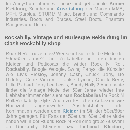
Im Armyshop führen wir neue und gebrauchte
Armee
Kleidung
, Schuhe und
Ausrüstung
, der Marken MMB,
MFH, Surplus, STURM Miltec, Brandit und Commando
Industries, Boots and Braces, Steel Boots, Phantom
Rangers und Hi-Tec.
Rockabilly, Vintage und Burlesque Bekleidung im
Clash Rockabilly Shop
Rock N Roll never dies! Wer kennt sie nicht die Mode der
50er/60er Jahre? Die Rockabellas in ihren bunten
Kleider und Petticoats die wilder Rock N Roll,
Rockabilly
, Boogie Woogie, Swing Partys, die Künstler
wie Elvis Presley, Johnny Cash, Chuck Berry, Bo
Diddley, Gene Vincent, Frankie Lymon, Chuck Berry,
Little Richard, Jerry Lee Lewis, Buddy Holly ? Auch heute
findet die Vintage Mode der 50er Jahre wieder ihre
Liebhaber immer öfter sieht man
Rockabellas
im Rock N
Roll/Rockabilly Style. Auch zu festlichen Anlässen wie
Hochzeit, Jugendweihe Abschlußbällen oder
Konfirmation werden gern
Kleider
im Stil der 50er/60er
Jahre getragen. Für Fans der 50er und 60er Jahre Mode
haben wir in der Rubrik Rock N Roll eine große Auswahl
an Rockabilly Kleidern bzw.
Petticoat Kleidern
,