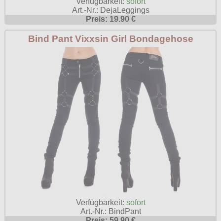
Verfügbarkeit:
sofort
Poizen Industries
Art.-Nr.: DejaLeggings
Preis: 19.90 €
Gothic Shop
Queen of Darkness
Bind Pant Vixxsin Girl Bondagehose
Hot Rod
Relco
Punkrock
Restyle
Rockabilly
Rockabella
Mods
Sinister
Spin Doctor
Surplus
Vixxsin
Voodoo Vixen
Warrior Clothing
Verfügbarkeit:
sofort
Art.-Nr.: BindPant
Preis: 59.90 €