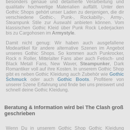
besonders genaue und detaillierte Verarbeitung und
qualitativ hochwertige Materialien auffällt. Unter den
Gothic Shops gehört unser Laden zu denjenigen, die dir
verschiedene Gothic-, Punk-, Rockabilly-, Army-,
Steampunk Stile zur Auswahl anbieten können. Vom
klassischen Gothic Kleid über Punk Rock Lederjacken
bis zu Cargohosen im
Armystyle
.
Damit nicht genug: Wir haben auch ausgefallene
Modeartikel für andere alternative Szenen im Angebot
unseres Gothic Shops. So kommen auch Punkrocker,
Rock n Roller, Mittelalter Fans aber auch Fetisch- und
Black Metall Fans, New Waver,
Steampunker
, Dark
Romantiker voll auf ihre Kosten. In unserem Gothic Shop
gibt es neben Gothic Kleidung auch Zubehör wie
Gothic
Schmuck
oder auch
Gothic Boots
. Profitiere von
unserer Szene Erfahrung und finde bei uns preiswert und
schnell deine Gothic Kleidung.
Beratung & Information wird bei The Clash groß
geschrieben
Wenn Du in unserem Gothic Shop Gothic Kleidung