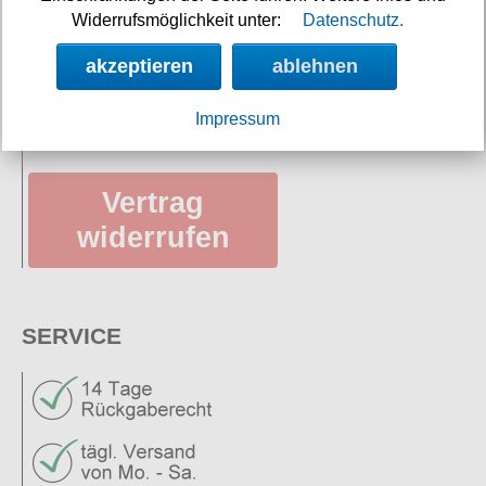
Widerrufsmöglichkeit unter:
Datenschutz.
Versandkosten
akzeptieren
ablehnen
Datenschutz
AGB
Impressum
Vertrag
widerrufen
SERVICE