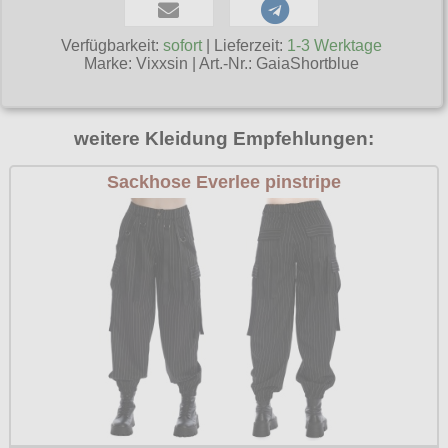
Poizen Industries
Gothic Shop
Verfügbarkeit:
sofort
| Lieferzeit:
1-3 Werktage
Queen of Darkness
Marke:
Vixxsin
|
Art.-Nr.: GaiaShortblue
Hot Rod
Relco
Punkrock
Restyle
weitere Kleidung Empfehlungen:
Rockabilly
Rockabella
Sackhose Everlee pinstripe
Mods
Sinister
Spin Doctor
Surplus
Vixxsin
Voodoo Vixen
Warrior Clothing