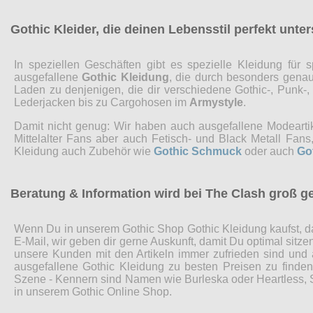
Gothic Kleider, die deinen Lebensstil perfekt unte
In speziellen Geschäften gibt es spezielle Kleidung fü
ausgefallene
Gothic Kleidung
, die durch besonders genaue
Laden zu denjenigen, die dir verschiedene Gothic-, Punk-
Lederjacken bis zu Cargohosen im
Armystyle
.
Damit nicht genug: Wir haben auch ausgefallene Modearti
Mittelalter Fans aber auch Fetisch- und Black Metall Fa
Kleidung auch Zubehör wie
Gothic Schmuck
oder auch
Go
Beratung & Information wird bei The Clash groß g
Wenn Du in unserem Gothic Shop Gothic Kleidung kaufst, da
E-Mail, wir geben dir gerne Auskunft, damit Du optimal sitz
unsere Kunden mit den Artikeln immer zufrieden sind und
ausgefallene Gothic Kleidung zu besten Preisen zu finde
Szene - Kennern sind Namen wie Burleska oder Heartless, Sp
in unserem Gothic Online Shop.