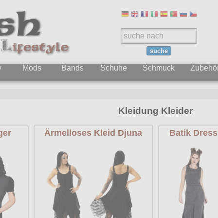
suche
y
Mods
Bands
Schuhe
Schmuck
Zubehö
Kleidung Kleider
ger
Ärmelloses Kleid Djuna
Batik Dress