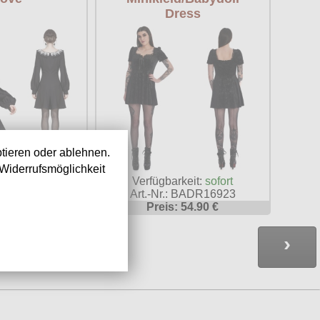
Dress
tieren oder ablehnen.
Widerrufsmöglichkeit
keit:
sofort
Verfügbarkeit:
sofort
: DLDW234
Art.-Nr.: BADR16923
59.90 €
Preis: 54.90 €
›