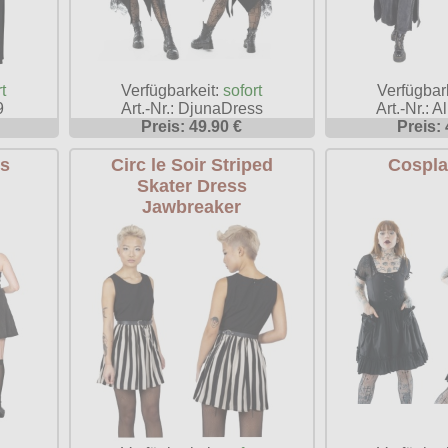
t
Verfügbarkeit:
sofort
Verfügbar
9
Art.-Nr.: DjunaDress
Art.-Nr.: 
Preis: 49.90 €
Preis: 
ss
Circ le Soir Striped
Cospla
Skater Dress
Jawbreaker