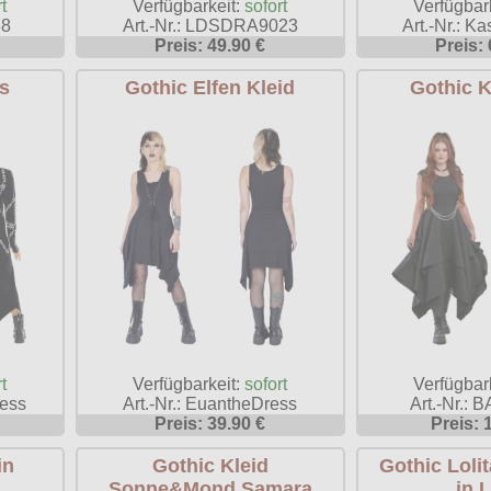
t
Verfügbarkeit:
sofort
Verfügbar
38
Art.-Nr.: LDSDRA9023
Art.-Nr.: K
Preis: 49.90 €
Preis: 
s
Gothic Elfen Kleid
Gothic K
t
Verfügbarkeit:
sofort
Verfügbar
ress
Art.-Nr.: EuantheDress
Art.-Nr.:
Preis: 39.90 €
Preis: 
in
Gothic Kleid
Gothic Lolit
Sonne&Mond Samara
in 