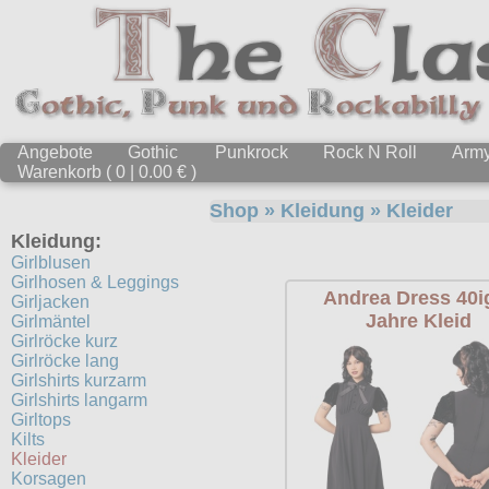
Angebote
Gothic
Punkrock
Rock N Roll
Arm
Warenkorb ( 0 | 0.00 € )
Shop
»
Kleidung
»
Kleider
Kleidung:
Girlblusen
Girlhosen & Leggings
Andrea Dress 40i
Girljacken
Jahre Kleid
Girlmäntel
Girlröcke kurz
Girlröcke lang
Girlshirts kurzarm
Girlshirts langarm
Girltops
Kilts
Kleider
Korsagen