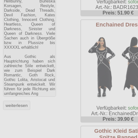
Hellbunny, Burleska
Verfügbarkeit:
sofor
Korsagen, Restyle,
Art.-Nr.: BADR162
Darkside, Dead Threads,
Preis: 51.90 €
Devil Fashion, Kates
Clothing, Innocent Clothing,
Enchained Dres
Heartless, Queen of
Darkness, Sinister und
Queen of Darkness. Viele
Sachen auch in Übergröße
bzw. in Plussize bis
XXXXXL erhältlich!
Aus Gothic als
Hauptrichtung haben sich
zahlreiche Stile entwickelt,
wie zum Beispiel Dark
Romantic, Goth Rock,
Gothic Lolita, Aristocat und
Steampunk entwickelt. Wir
führen für jede Richtung ein
umfangreiches Ang
Verfügbarkeit:
sofor
Art.-Nr.: EnchainedD
Preis: 39.90 €
Gothic Kleid Sat
Spitze Banned