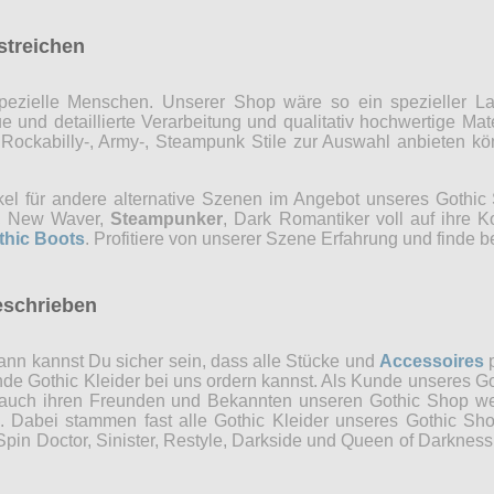
rstreichen
r spezielle Menschen. Unserer Shop wäre so ein spezieller 
 und detaillierte Verarbeitung und qualitativ hochwertige Mate
, Rockabilly-, Army-, Steampunk Stile zur Auswahl anbieten 
kel für andere alternative Szenen im Angebot unseres Gothi
ns, New Waver,
Steampunker
, Dark Romantiker voll auf ihre 
thic Boots
. Profitiere von unserer Szene Erfahrung und finde b
eschrieben
nn kannst Du sicher sein, dass alle Stücke und
Accessoires
p
ende Gothic Kleider bei uns ordern kannst. Als Kunde unseres Go
 auch ihren Freunden und Bekannten unseren Gothic Shop weit
n. Dabei stammen fast alle Gothic Kleider unseres Gothic Sh
in Doctor, Sinister, Restyle, Darkside und Queen of Darkness 