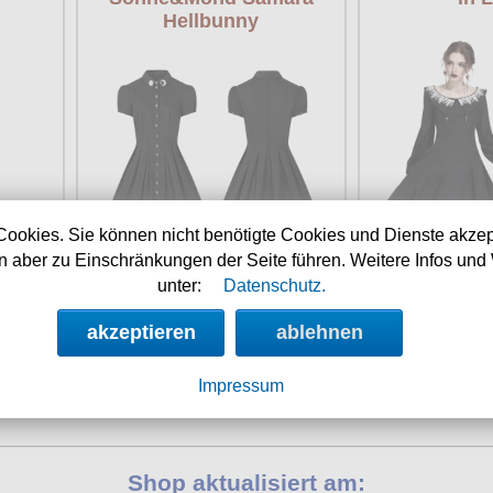
Hellbunny
Cookies. Sie können nicht benötigte Cookies und Dienste akzep
 aber zu Einschränkungen der Seite führen. Weitere Infos und 
Verfügbarkeit:
sofort
Verfügbar
t
unter:
Datenschutz.
Art.-Nr.: PS40102
Art.-Nr.
58
Preis: 69.90 €
Preis: 
akzeptieren
ablehnen
Impressum
Shop aktualisiert am: