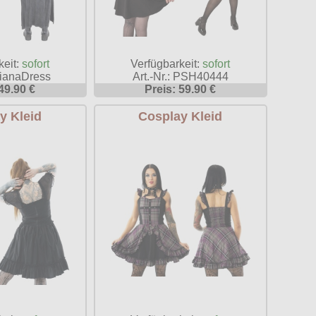
keit:
sofort
Verfügbarkeit:
sofort
AlianaDress
Art.-Nr.: PSH40444
49.90 €
Preis: 59.90 €
y Kleid
Cosplay Kleid