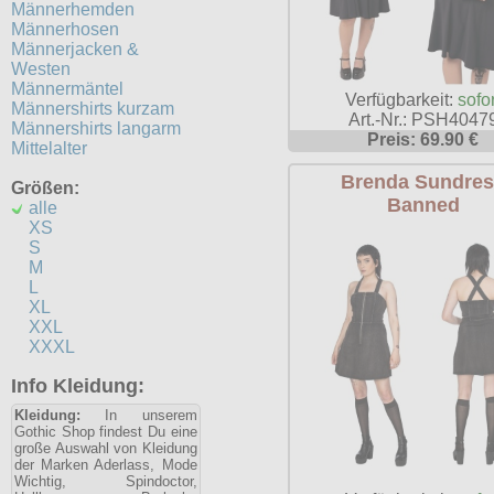
Männerhemden
Männerhosen
Männerjacken &
Westen
Männermäntel
Verfügbarkeit:
sofor
Männershirts kurzam
Art.-Nr.: PSH4047
Männershirts langarm
Preis: 69.90 €
Mittelalter
Brenda Sundre
Größen:
Banned
alle
XS
S
M
L
XL
XXL
XXXL
Info Kleidung:
Kleidung:
In unserem
Gothic Shop findest Du eine
große Auswahl von Kleidung
der Marken Aderlass, Mode
Wichtig, Spindoctor,