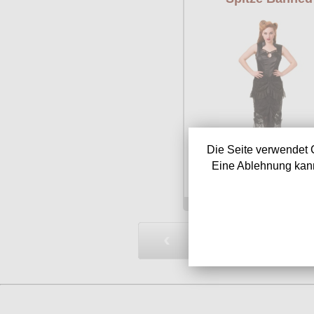
Die Seite verwendet 
Eine Ablehnung kann
Verfügbarkeit:
sofor
Art.-Nr.: BADBN50
Preis: 84.90 €
‹