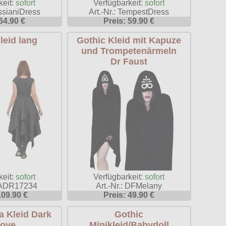
keit:
sofort
Verfügbarkeit:
sofort
assianiDress
Art.-Nr.: TempestDress
64.90 €
Preis: 59.90 €
leid lang
Gothic Kleid mit Kapuze
und Trompetenärmeln
Dr Faust
keit:
sofort
Verfügbarkeit:
sofort
 BADR17234
Art.-Nr.: DFMelany
109.90 €
Preis: 49.90 €
a Kleid Dark
Gothic
Love
Minikleid/Babydoll