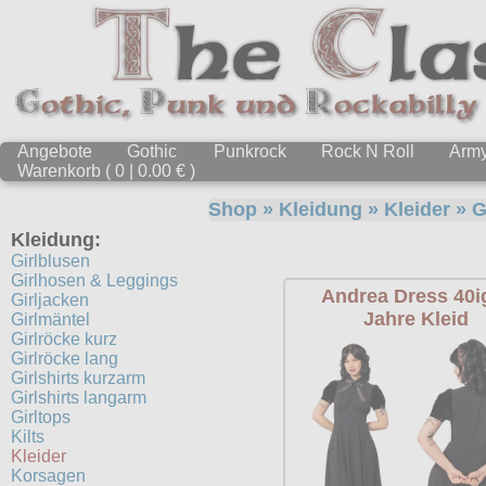
Angebote
Gothic
Punkrock
Rock N Roll
Arm
Warenkorb ( 0 | 0.00 € )
Shop
»
Kleidung
»
Kleider
» G
Kleidung:
Girlblusen
Girlhosen & Leggings
Andrea Dress 40i
Girljacken
Jahre Kleid
Girlmäntel
Girlröcke kurz
Girlröcke lang
Girlshirts kurzarm
Girlshirts langarm
Girltops
Kilts
Kleider
Korsagen