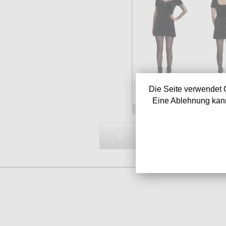
Die Seite verwendet 
Verfügbarkeit:
sofor
Art.-Nr.: BADR169
Eine Ablehnung kann
Preis: 54.90 €
‹