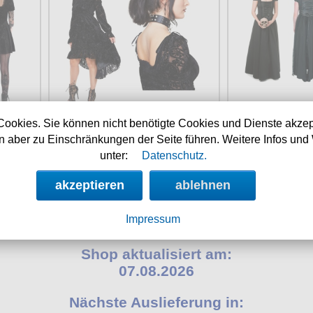
Cookies. Sie können nicht benötigte Cookies und Dienste akzep
t
Verfügbarkeit:
sofort
Verfügbar
23
Art.-Nr.: LDSDRA9355
Art.-Nr.:
 aber zu Einschränkungen der Seite führen. Weitere Infos und 
Preis: 119.00 €
Preis: 
unter:
Datenschutz.
akzeptieren
ablehnen
Impressum
Shop aktualisiert am:
07.08.2026
Nächste Auslieferung in: