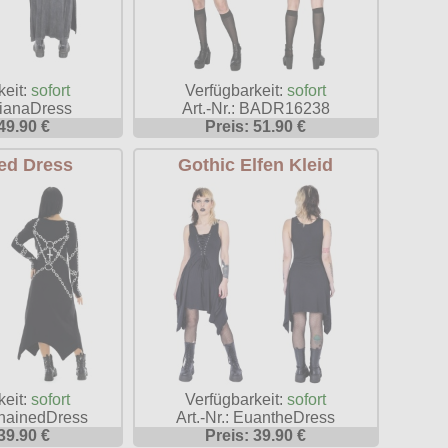
keit:
sofort
Verfügbarkeit:
sofort
AlianaDress
Art.-Nr.: BADR16238
49.90 €
Preis: 51.90 €
ed Dress
Gothic Elfen Kleid
keit:
sofort
Verfügbarkeit:
sofort
chainedDress
Art.-Nr.: EuantheDress
39.90 €
Preis: 39.90 €