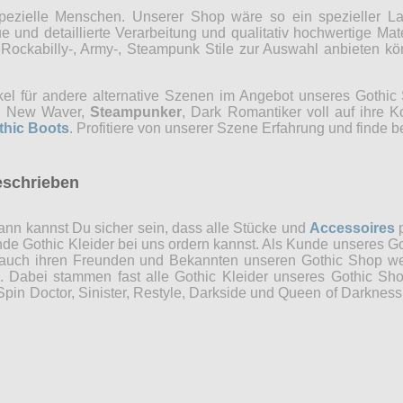
r spezielle Menschen. Unserer Shop wäre so ein spezieller 
 und detaillierte Verarbeitung und qualitativ hochwertige Mate
, Rockabilly-, Army-, Steampunk Stile zur Auswahl anbieten 
kel für andere alternative Szenen im Angebot unseres Gothi
ns, New Waver,
Steampunker
, Dark Romantiker voll auf ihre 
thic Boots
. Profitiere von unserer Szene Erfahrung und finde b
eschrieben
nn kannst Du sicher sein, dass alle Stücke und
Accessoires
p
ende Gothic Kleider bei uns ordern kannst. Als Kunde unseres Go
 auch ihren Freunden und Bekannten unseren Gothic Shop weit
n. Dabei stammen fast alle Gothic Kleider unseres Gothic Sh
in Doctor, Sinister, Restyle, Darkside und Queen of Darkness 