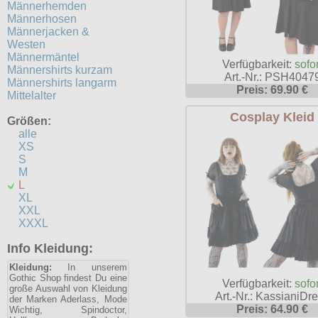
Männerhemden
Männerhosen
Männerjacken &
Westen
Männermäntel
Verfügbarkeit:
sofor
Männershirts kurzam
Art.-Nr.: PSH4047
Männershirts langarm
Preis: 69.90 €
Mittelalter
Cosplay Kleid
Größen:
alle
XS
S
M
L
XL
XXL
XXXL
Info Kleidung:
Kleidung:
In unserem
Gothic Shop findest Du eine
Verfügbarkeit:
sofor
große Auswahl von Kleidung
Art.-Nr.: KassianiDr
der Marken Aderlass, Mode
Preis: 64.90 €
Wichtig, Spindoctor,