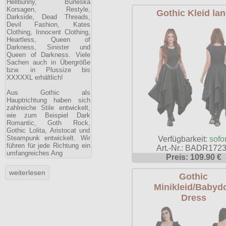
Hellbunny, Burleska
Korsagen, Restyle,
Gothic Kleid la
Darkside, Dead Threads,
Devil Fashion, Kates
Clothing, Innocent Clothing,
Heartless, Queen of
Darkness, Sinister und
Queen of Darkness. Viele
Sachen auch in Übergröße
bzw. in Plussize bis
XXXXXL erhältlich!
Aus Gothic als
Hauptrichtung haben sich
zahlreiche Stile entwickelt,
wie zum Beispiel Dark
Romantic, Goth Rock,
Gothic Lolita, Aristocat und
Steampunk entwickelt. Wir
Verfügbarkeit:
sofor
führen für jede Richtung ein
Art.-Nr.: BADR172
umfangreiches Ang
Preis: 109.90 €
Gothic
Minikleid/Babydo
Dress