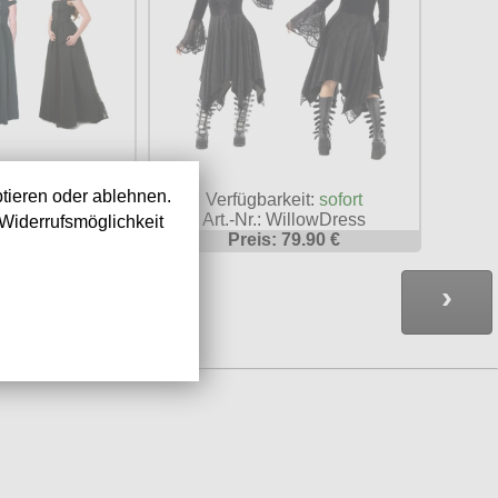
tieren oder ablehnen.
keit:
sofort
Verfügbarkeit:
sofort
 BADBN5030
Art.-Nr.: WillowDress
Widerrufsmöglichkeit
74.90 €
Preis: 79.90 €
›