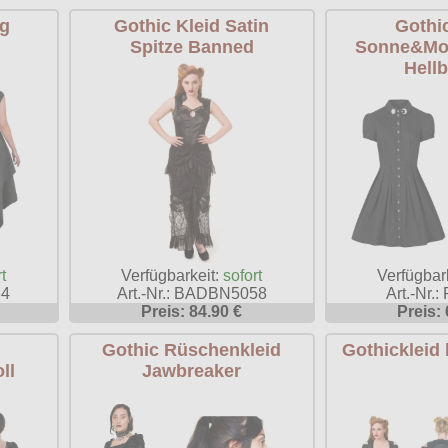
ng
Gothic Kleid Satin
Gothic
Spitze Banned
Sonne&Mo
Hell
Verfügbar
t
Verfügbarkeit:
sofort
Art.-Nr.
34
Art.-Nr.: BADBN5058
Preis: 
Preis: 84.90 €
Gothic Rüschenkleid
Gothickleid
ll
Jawbreaker