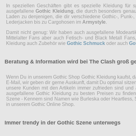
In speziellen Geschäften gibt es spezielle Kleidung fü
ausgefallene
Gothic Kleidung
, die durch besonders genaue
Laden zu denjenigen, die dir verschiedene Gothic-, Punk-
Lederjacken bis zu Cargohosen im
Armystyle
.
Damit nicht genug: Wir haben auch ausgefallene Modearti
Mittelalter Fans aber auch Fetisch- und Black Metall Fa
Kleidung auch Zubehör wie
Gothic Schmuck
oder auch
Go
Beratung & Information wird bei The Clash groß g
Wenn Du in unserem Gothic Shop Gothic Kleidung kaufst, da
E-Mail, wir geben dir gerne Auskunft, damit Du optimal sitz
unsere Kunden mit den Artikeln immer zufrieden sind und
ausgefallene Gothic Kleidung zu besten Preisen zu finde
Szene - Kennern sind Namen wie Burleska oder Heartless, Sp
in unserem Gothic Online Shop.
Immer trendy in der Gothic Szene unterwegs