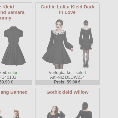
 Kleid
Gothic Lolita Kleid Dark
nd Samara
in Love
bunny
keit:
sofort
Verfügbarkeit:
sofort
: PS40102
Art.-Nr.: DLDW234
69.90 €
Preis: 59.90 €
 lang Banned
Gothickleid Willow