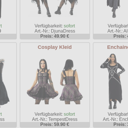
t
Verfügbarkeit:
sofort
Verfügbar
9
Art.-Nr.: DjunaDress
Art.-Nr.: 
Preis: 49.90 €
Preis: 
Cosplay Kleid
Enchain
t
Verfügbarkeit:
sofort
Verfügbar
ess
Art.-Nr.: TempestDress
Art.-Nr.: En
Preis: 59.90 €
Preis: 