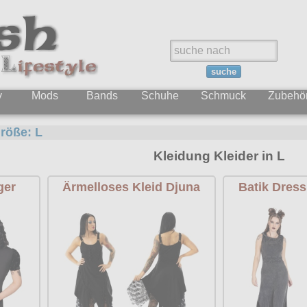
suche
y
Mods
Bands
Schuhe
Schmuck
Zubehö
röße:
L
Kleidung Kleider in L
ger
Ärmelloses Kleid Djuna
Batik Dress