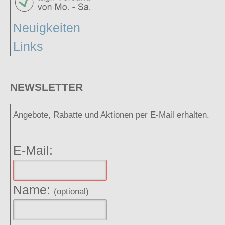
Neuigkeiten
Links
NEWSLETTER
Angebote, Rabatte und Aktionen per E-Mail erhalten.
E-Mail:
Name:
(optional)