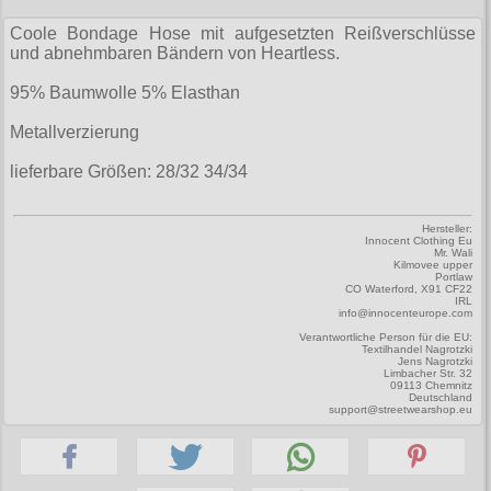
Zubehör
Männerhosen
M
Festivals
Ohrhänger
Warenkorb ( 0 | 0.00 € )
für die Beine
Verschiedenes
Coole Bondage Hose mit aufgesetzten Reißverschlüsse
Brandit
Männerjacken & Westen
L
und abnehmbaren Bändern von Heartless.
Rune Charms
Wave Gotik Treffen
Social Media:
für die Haare
--------------
Burleska
Männermäntel
XL
95% Baumwolle 5% Elasthan
M’era Luna Festival
Geldbörsen
gesamt: 0.00 €
Collectif
Männershirts kurzam
XXL
Metallverzierung
Amphi Festival
Gürtel
Cup Cake Cult
Männershirts langarm
XXXL
Kleidung
lieferbare Größen: 28/32 34/34
Halsbänder
Dead Threads
Mittelalter
XXXXL
Bademoden
Handschuhe
Hersteller:
Dracula Clothing
Innocent Clothing Eu
XXXXXL
Mr. Wali
Bauchtaschen
Mützen
Kilmovee upper
Hellbunny
Portlaw
XXXXXXL
CO Waterford, X91 CF22
Jogginghosen
Stiefelbänder
IRL
Jawbreaker
info@innocenteurope.com
Outdoorbekleidung
Verantwortliche Person für die EU:
Taschen
Textilhandel Nagrotzki
Miltec
Jens Nagrotzki
Limbacher Str. 32
Petticoats
Tücher
09113 Chemnitz
Necessary Evil
Deutschland
support@streetwearshop.eu
Poloshirts
Verschiedenes
Pentagramme
T-Shirts
Phaze
Begriffe