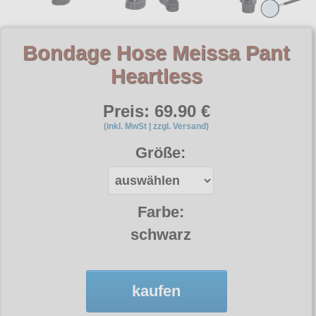
Rock N Roll
Übergrößen
Girlhosen & Leggings
Girlshirts
alle Artikel
Army
News
Girljacken
Bondage Hose Meissa Pant
Hosen
Bademoden
alle Artikel
Girlmäntel
Mods
Heartless
Jacken
Girljacken
Girls
Girlröcke kurz
Bandmerchandise
Kleider
Preis: 69.90 €
Girlshirts
Hosen
Girlröcke lang
Röcke
(inkl. MwSt | zzgl. Versand)
alle Artikel
Schuhe & Boots
Hemden
Jacken
Girlshirts kurzarm
Größe:
Shirts
Flaggen
Hosen
alle Artikel
Kopfbedeckung
Schmuck
Girlshirts langarm
Sweats
Girlshirts
Kinder
Boots and Braces
Shorts
Girltops
alle Artikel
Zubehör
Hemden
Farbe:
Kleider
Sonstige Boots
T-Shirts & Pullover
Kilts
Anhänger
alle Artikel
schwarz
Marken
Jacken
Männerjacken
Steel Boots
Taschen Rucksäcke
Kleider
Ketten
Armbänder
Sweats
Mützen
Aderlass
Größen
TUK
Verschiedenes
Korsagen
Kunst
Armstulpen
T-Shirts
Röcke
kaufen
Banned
Verschiedene
Männerhemden
S
Nieten
Infos
Aufnäher
T-Shirts
Black Pistol