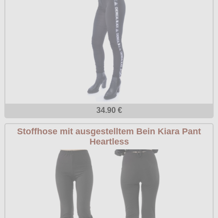
34.90 €
Stoffhose mit ausgestelltem Bein Kiara Pant
Heartless