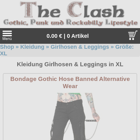
0.00 € | 0 Artikel
Shop
»
Kleidung
»
Girlhosen & Leggings
» Größe:
Suche
XL
Sprache:
Kleidung Girlhosen & Leggings in XL
Bondage Gothic Hose Banned Alternative
Wear
Angebote
Sonderangebote
Kleidung/Gothic
Geschenketipps
alle Artikel
Punkrock
Gratis
Girlblusen
alle Artikel