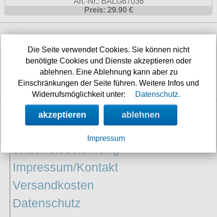
Art.-Nr.: BALG67036
Preis: 29.90 €
Shop aktualisiert am:
08.08.2026
Die Seite verwendet Cookies. Sie können nicht
benötigte Cookies und Dienste akzeptieren oder
Nächste Auslieferung in:
ablehnen. Eine Ablehnung kann aber zu
9h 9m 45s
Einschränkungen der Seite führen. Weitere Infos und
Widerrufsmöglichkeit unter:
Datenschutz.
akzeptieren
ablehnen
INFORMATIONEN
Impressum
Widerrufsbelehrung
Impressum/Kontakt
Versandkosten
Datenschutz