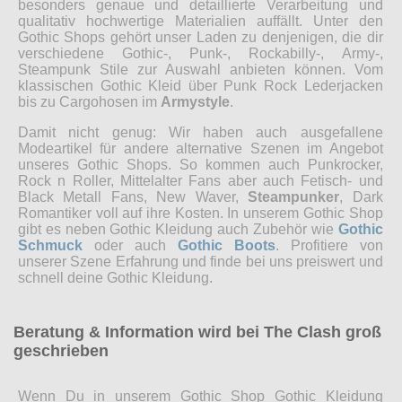
besonders genaue und detaillierte Verarbeitung und
qualitativ hochwertige Materialien auffällt. Unter den
Gothic Shops gehört unser Laden zu denjenigen, die dir
verschiedene Gothic-, Punk-, Rockabilly-, Army-,
Steampunk Stile zur Auswahl anbieten können. Vom
klassischen Gothic Kleid über Punk Rock Lederjacken
bis zu Cargohosen im
Armystyle
.
Damit nicht genug: Wir haben auch ausgefallene
Modeartikel für andere alternative Szenen im Angebot
unseres Gothic Shops. So kommen auch Punkrocker,
Rock n Roller, Mittelalter Fans aber auch Fetisch- und
Black Metall Fans, New Waver,
Steampunker
, Dark
Romantiker voll auf ihre Kosten. In unserem Gothic Shop
gibt es neben Gothic Kleidung auch Zubehör wie
Gothic
Schmuck
oder auch
Gothic Boots
. Profitiere von
unserer Szene Erfahrung und finde bei uns preiswert und
schnell deine Gothic Kleidung.
Beratung & Information wird bei The Clash groß
geschrieben
Wenn Du in unserem Gothic Shop Gothic Kleidung