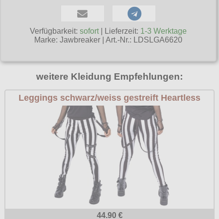
Poizen Industries
Gothic Shop
Queen of Darkness
Verfügbarkeit:
sofort
| Lieferzeit:
1-3 Werktage
Hot Rod
Marke:
Jawbreaker
|
Art.-Nr.: LDSLGA6620
Relco
Punkrock
Restyle
Rockabilly
weitere Kleidung Empfehlungen:
Rockabella
Mods
Leggings schwarz/weiss gestreift Heartless
Sinister
Spin Doctor
Surplus
Vixxsin
Voodoo Vixen
Warrior Clothing
44.90 €