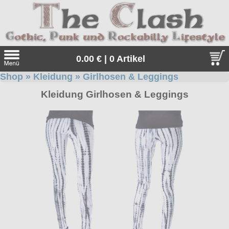
0.00 € | 0 Artikel
Shop
»
Kleidung
»
Girlhosen & Leggings
Suche
Kleidung Girlhosen & Leggings
Sprache:
Angebote
Sonderangebote
Kleidung/Gothic
Geschenketipps
alle Artikel
Punkrock
Gratis
Girlblusen
alle Artikel