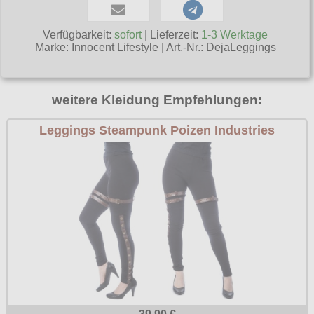
Poizen Industries
Gothic Shop
Verfügbarkeit:
sofort
| Lieferzeit:
1-3 Werktage
Queen of Darkness
Marke:
Innocent Lifestyle
|
Art.-Nr.: DejaLeggings
Hot Rod
Relco
Punkrock
Restyle
weitere Kleidung Empfehlungen:
Rockabilly
Rockabella
Leggings Steampunk Poizen Industries
Mods
Sinister
Spin Doctor
Surplus
Vixxsin
Voodoo Vixen
Warrior Clothing