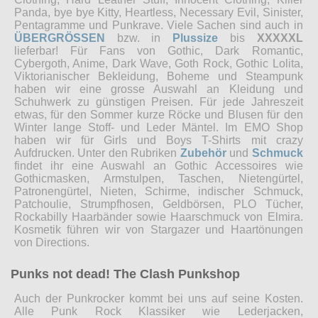
Panda, bye bye Kitty, Heartless, Necessary Evil, Sinister,
Pentagramme und Punkrave. Viele Sachen sind auch in
ÜBERGRÖSSEN
bzw. in
Plussize
bis
XXXXXL
lieferbar! Für Fans von Gothic, Dark Romantic,
Cybergoth, Anime, Dark Wave, Goth Rock, Gothic Lolita,
Viktorianischer Bekleidung, Boheme und Steampunk
haben wir eine grosse Auswahl an Kleidung und
Schuhwerk zu günstigen Preisen. Für jede Jahreszeit
etwas, für den Sommer kurze Röcke und Blusen für den
Winter lange Stoff- und Leder Mäntel. Im EMO Shop
haben wir für Girls und Boys T-Shirts mit crazy
Aufdrucken. Unter den Rubriken
Zubehör
und
Schmuck
findet ihr eine Auswahl an Gothic Accessoires wie
Gothicmasken, Armstulpen, Taschen, Nietengürtel,
Patronengürtel, Nieten, Schirme, indischer Schmuck,
Patchoulie, Strumpfhosen, Geldbörsen, PLO Tücher,
Rockabilly Haarbänder sowie Haarschmuck von Elmira.
Kosmetik führen wir von Stargazer und Haartönungen
von Directions.
Punks not dead! The Clash Punkshop
Auch der Punkrocker kommt bei uns auf seine Kosten.
Alle Punk Rock Klassiker wie Lederjacken,