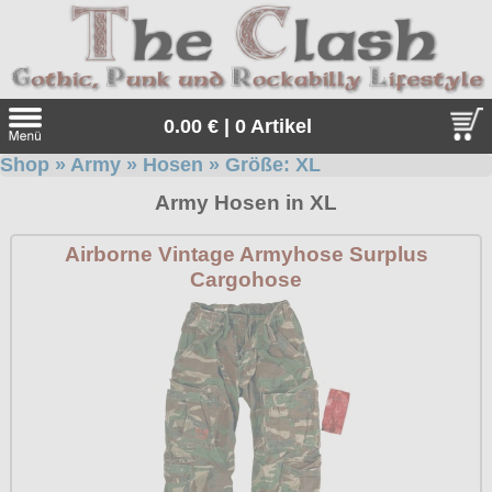
0.00 € | 0 Artikel
Shop
»
Army
»
Hosen
» Größe:
XL
Suche
Army Hosen in XL
Sprache:
Airborne Vintage Armyhose Surplus
Cargohose
Angebote
Sonderangebote
Kleidung/Gothic
Geschenketipps
alle Artikel
Punkrock
Gratis
Girlblusen
alle Artikel