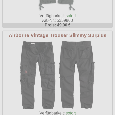
Poizen Industries
Gothic Shop
Queen of Darkness
Verfügbarkeit:
sofort
Hot Rod
Art.-Nr.: 5359863
Relco
Preis: 49.90 €
Punkrock
Restyle
Airborne Vintage Trouser Slimmy Surplus
Rockabilly
Rockabella
Mods
Sinister
Spin Doctor
Surplus
Vixxsin
Voodoo Vixen
Warrior Clothing
Verfügbarkeit:
sofort