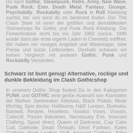
Du nach
Gothic
,
Steampunk
,
Retro
,
Army
,
New Wave
,
Punk Rock
,
Emo
,
Death Metal
,
Fantasy
,
Grunge
,
Psychobilly
,
Rockabilly
oder
Rock n Roll
Kleidung
suchst, bei uns wirst du es bestimmt finden. Der The
Clash Store ist einer der größten und dienstältesten
Onlineshops für Gothic und Punk Rock Kleidung. Die
Firmenhistorie recht bis ins Jahr 1992 zurück. 1999
wurde dann der erste eigene Laden in Chemnitz eröffnet.
Wir haben ein riesiges Angebot und Warenlager, faire
Preise und kurze Lieferzeiten. Deshalb scheuen wir
keinen Vergleich mit anderen
Gothic
,
Punk
und
Rockabilly
Versänden.
Schwarz ist bunt genug! Alternative, rockige und
dunkle Bekleidung im Clash Gothicshop
In unserem Gothic Shop findest Du in den Kategorien
PUNK
und
GOTHIC
eine große Auswahl von Klamotten
der Marken Jawbreaker, Aderlass, Black Pistols, Mode
Wichtig, Spin doctor, Hellbunny, H&R London, Burleska,
Banned, Restyle, Heartless, Voodoo Vixen, Vixxsin,
Collectif, Poizen Industries, Necressary Evil, Innocent
Clothing, Spiral direct, Queen of Darkness, Cup Cake
Cult, Darkside, Dead Threads, Devil Fashion, Kates
Clothing, Hard Leather Stuff, Innocent Clothing, Killer