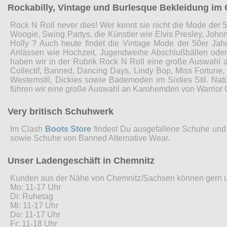
Rockabilly, Vintage und Burlesque Bekleidung im 
Rock N Roll never dies! Wer kennt sie nicht die Mode der 5
Woogie, Swing Partys, die Künstler wie Elvis Presley, John
Holly ? Auch heute findet die Vintage Mode der 50er Jah
Anlässen wie Hochzeit, Jugendweihe Abschlußbällen ode
haben wir in der Rubrik Rock N Roll eine große Auswahl 
Collectif, Banned, Dancing Days, Lindy Bop, Miss Fortune
Westernstil, Dickies sowie Bademoden im Sixties Stil. Nat
führen wir eine große Auswahl an Karohemden von Warrior 
Very britisch Schuhwerk
Im Clash
Boots Store
findest Du ausgefallene Schuhe und 
sowie Schuhe von Banned Alternative Wear.
Unser Ladengeschäft in Chemnitz
Kunden aus der Nähe von Chemnitz/Sachsen können gern 
Mo: 11-17 Uhr
Di: Ruhetag
Mi: 11-17 Uhr
Do: 11-17 Uhr
Fr: 11-18 Uhr