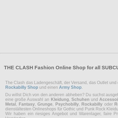
THE CLASH Fashion Online Shop for all SUB
The Clash das Ladengeschäft, der Versand, das Outlet und de
Rockabilly Shop
und einen
Army Shop
.
Du willst Dich von den anderen abheben? Du suchst ausgefal
eine große Auswahl an
Kleidung
,
Schuhen
und
Accessoi
Metal
,
Fantasy
,
Grunge
,
Psychobilly
,
Rockabilly
oder
R
dienstältesten Onlineshops für Gothic und Punk Rock Kleidu
Wir haben ein riesiges Angebot und Warenlager, faire P