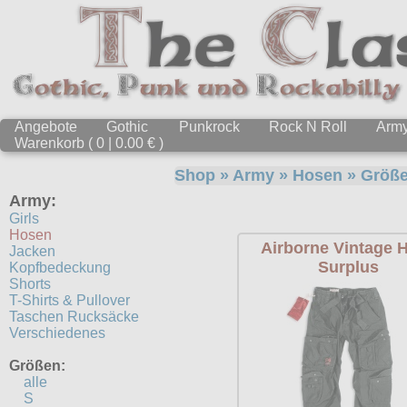
Angebote
Gothic
Punkrock
Rock N Roll
Arm
Warenkorb ( 0 | 0.00 € )
Shop
»
Army
»
Hosen
» Größ
Army:
Girls
Hosen
Airborne Vintage 
Jacken
Surplus
Kopfbedeckung
Shorts
T-Shirts & Pullover
Taschen Rucksäcke
Verschiedenes
Größen:
alle
S