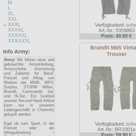
M
L
XL
XXL
XXXL
Verfügbarkeit:
sofor
XXXXL
Art.-Nr.: 5359863
XXXXXL
Preis: 49.90 €
XXXXXXL
Brandit M65 Vint
Info Army:
Trouser
Army:
Wir führen neue und
gebrauchte Armykleidung,
Armyschuhe, Ausrüstung
und Zubehör für Beruf,
Freizeit und Alltag von
Marken wie MMB, MFH,
Surplus, STURM Miltec,
Brandit, Commando Ind.
und Hi-Tec. Ein Großteil
unserer Second Hand Artikel
kann nur in unserem
Ladengeschäft in Chemnitz
gekauft werden.
Egal ob zum Sport, in der
Verfügbarkeit:
sofor
Freizeit oder als
Art.-Nr.: BR1001o
Alltagskleidung –
Preis: 59.90 €