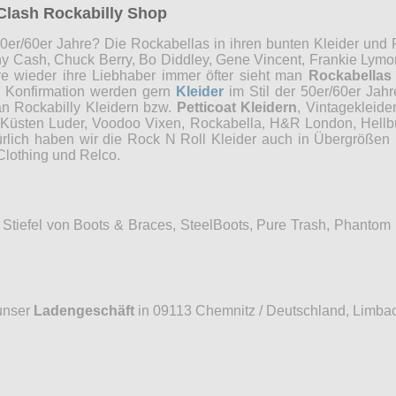
Clash Rockabilly Shop
0er/60er Jahre? Die Rockabellas in ihren bunten Kleider und P
ny Cash, Chuck Berry, Bo Diddley, Gene Vincent, Frankie Lymon
re wieder ihre Liebhaber immer öfter sieht man
Rockabellas
r Konfirmation werden gern
Kleider
im Stil der 50er/60er Jah
an Rockabilly Kleidern bzw.
Petticoat Kleidern
, Vintagekleide
, Küsten Luder, Voodoo Vixen, Rockabella, H&R London, Hellb
ürlich haben wir die Rock N Roll Kleider auch in Übergrößen 
Clothing und Relco.
Stiefel von Boots & Braces, SteelBoots, Pure Trash, Phantom
unser
Ladengeschäft
in 09113 Chemnitz / Deutschland, Limbac