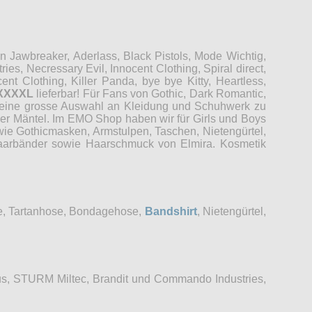
Jawbreaker, Aderlass, Black Pistols, Mode Wichtig,
es, Necressary Evil, Innocent Clothing, Spiral direct,
t Clothing, Killer Panda, bye bye Kitty, Heartless,
XXXXL
lieferbar! Für Fans von Gothic, Dark Romantic,
r eine grosse Auswahl an Kleidung und Schuhwerk zu
der Mäntel. Im EMO Shop haben wir für Girls und Boys
wie Gothicmasken, Armstulpen, Taschen, Nietengürtel,
 Haarbänder sowie Haarschmuck von Elmira. Kosmetik
se, Tartanhose, Bondagehose,
Bandshirt
, Nietengürtel,
s, STURM Miltec, Brandit und Commando Industries,