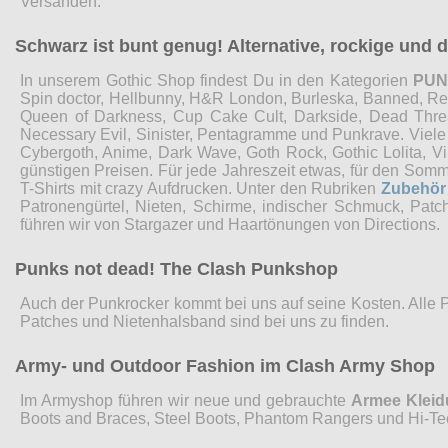
Versänden.
Schwarz ist bunt genug! Alternative, rockige und
In unserem Gothic Shop findest Du in den Kategorien
PU
Spin doctor, Hellbunny, H&R London, Burleska, Banned, Restyl
Queen of Darkness, Cup Cake Cult, Darkside, Dead Threads
Necessary Evil, Sinister, Pentagramme und Punkrave. Viel
Cybergoth, Anime, Dark Wave, Goth Rock, Gothic Lolita, 
günstigen Preisen. Für jede Jahreszeit etwas, für den Som
T-Shirts mit crazy Aufdrucken. Unter den Rubriken
Zubehör
Patronengürtel, Nieten, Schirme, indischer Schmuck, Pat
führen wir von Stargazer und Haartönungen von Directions.
Punks not dead! The Clash Punkshop
Auch der Punkrocker kommt bei uns auf seine Kosten. Alle 
Patches und Nietenhalsband sind bei uns zu finden.
Army- und Outdoor Fashion im Clash Army Shop
Im Armyshop führen wir neue und gebrauchte
Armee Klei
Boots and Braces, Steel Boots, Phantom Rangers und Hi-Te