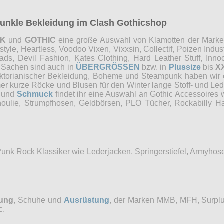
 dunkle Bekleidung im Clash Gothicshop
NK
und
GOTHIC
eine große Auswahl von Klamotten der Marken 
e, Heartless, Voodoo Vixen, Vixxsin, Collectif, Poizen Industri
, Devil Fashion, Kates Clothing, Hard Leather Stuff, Innocen
e Sachen sind auch in
ÜBERGRÖSSEN
bzw. in
Plussize
bis
X
Viktorianischer Bekleidung, Boheme und Steampunk haben wi
mer kurze Röcke und Blusen für den Winter lange Stoff- und Le
und
Schmuck
findet ihr eine Auswahl an Gothic Accessoires 
choulie, Strumpfhosen, Geldbörsen, PLO Tücher, Rockabilly
Punk Rock Klassiker wie Lederjacken, Springerstiefel, Armyho
dung
, Schuhe und
Ausrüstung
, der Marken MMB, MFH, Surplu
c.