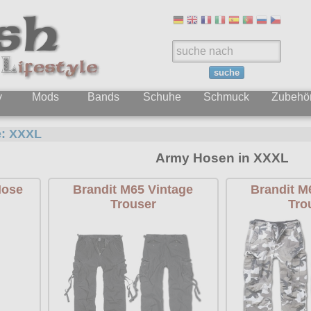
suche
y
Mods
Bands
Schuhe
Schmuck
Zubehö
e:
XXXL
Army Hosen in XXXL
Hose
Brandit M65 Vintage
Brandit M
Trouser
Tro