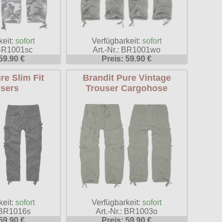
keit:
sofort
Verfügbarkeit:
sofort
 BR1001sc
Art.-Nr.: BR1001wo
59.90 €
Preis: 59.90 €
re Slim Fit
Brandit Pure Vintage
sers
Trouser Cargohose
Verfügbarkeit:
sofort
keit:
sofort
Art.-Nr.: BR1003o
: BR1016s
Preis: 59.90 €
59.90 €