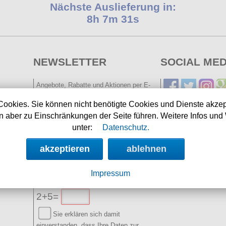
Nächste Auslieferung in:
8h 7m 31s
NEWSLETTER
SOCIAL MED
Angebote, Rabatte und Aktionen per E-
Mail erhalten.
Cookies. Sie können nicht benötigte Cookies und Dienste akzep
 aber zu Einschränkungen der Seite führen. Weitere Infos und 
E-Mail:
unter:
Datenschutz.
Name:
(optional)
akzeptieren
ablehnen
Spamschutz:
Impressum
(Ergebnis
eintragen)
2+5=
Sie erklären sich damit
einverstanden, dass Ihre Daten zur