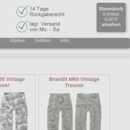
Warenkorb
0 Artikel
0.00 €
ansehen
r
Marken
Größen
Infos
65 Vintage
Brandit M65 Vintage
user
Trouser