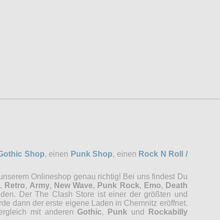
Gothic Shop
, einen
Punk Shop
, einen
Rock N Roll /
 unserem Onlineshop genau richtig! Bei uns findest Du
,
Retro
,
Army
,
New Wave
,
Punk Rock
,
Emo
,
Death
nden. Der The Clash Store ist einer der größten und
rde dann der erste eigene Laden in Chemnitz eröffnet.
Vergleich mit anderen
Gothic
,
Punk
und
Rockabilly