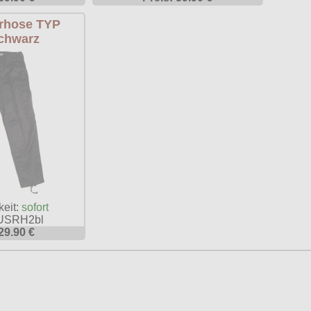
rhose TYP
chwarz
keit:
sofort
: USRH2bl
29.90 €