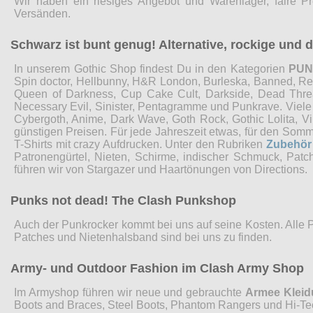
Wir haben ein riesiges Angebot und Warenlager, faire P
Versänden.
Schwarz ist bunt genug! Alternative, rockige und
In unserem Gothic Shop findest Du in den Kategorien
PU
Spin doctor, Hellbunny, H&R London, Burleska, Banned, Restyl
Queen of Darkness, Cup Cake Cult, Darkside, Dead Threads
Necessary Evil, Sinister, Pentagramme und Punkrave. Viel
Cybergoth, Anime, Dark Wave, Goth Rock, Gothic Lolita, 
günstigen Preisen. Für jede Jahreszeit etwas, für den Som
T-Shirts mit crazy Aufdrucken. Unter den Rubriken
Zubehör
Patronengürtel, Nieten, Schirme, indischer Schmuck, Pat
führen wir von Stargazer und Haartönungen von Directions.
Punks not dead! The Clash Punkshop
Auch der Punkrocker kommt bei uns auf seine Kosten. Alle 
Patches und Nietenhalsband sind bei uns zu finden.
Army- und Outdoor Fashion im Clash Army Shop
Im Armyshop führen wir neue und gebrauchte
Armee Klei
Boots and Braces, Steel Boots, Phantom Rangers und Hi-Te