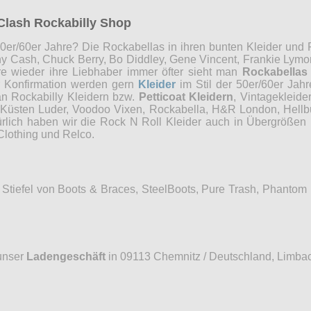
Clash Rockabilly Shop
0er/60er Jahre? Die Rockabellas in ihren bunten Kleider und P
ny Cash, Chuck Berry, Bo Diddley, Gene Vincent, Frankie Lymon
re wieder ihre Liebhaber immer öfter sieht man
Rockabellas
r Konfirmation werden gern
Kleider
im Stil der 50er/60er Jah
an Rockabilly Kleidern bzw.
Petticoat Kleidern
, Vintagekleide
, Küsten Luder, Voodoo Vixen, Rockabella, H&R London, Hellb
ürlich haben wir die Rock N Roll Kleider auch in Übergrößen 
Clothing und Relco.
Stiefel von Boots & Braces, SteelBoots, Pure Trash, Phantom
unser
Ladengeschäft
in 09113 Chemnitz / Deutschland, Limbac