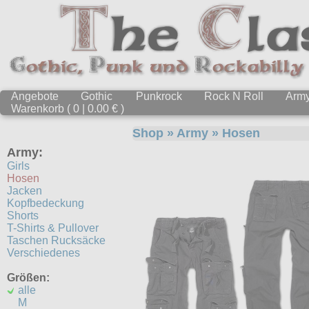
Angebote
Gothic
Punkrock
Rock N Roll
Arm
Warenkorb ( 0 | 0.00 € )
Shop
»
Army
»
Hosen
Army:
Girls
Hosen
Jacken
Kopfbedeckung
Shorts
T-Shirts & Pullover
Taschen Rucksäcke
Verschiedenes
Größen:
alle
M