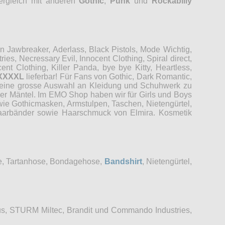
Vergleich mit anderen
Gothic
,
Punk
und
Rockabilly
Jawbreaker, Aderlass, Black Pistols, Mode Wichtig,
es, Necressary Evil, Innocent Clothing, Spiral direct,
t Clothing, Killer Panda, bye bye Kitty, Heartless,
XXXXL
lieferbar! Für Fans von Gothic, Dark Romantic,
r eine grosse Auswahl an Kleidung und Schuhwerk zu
der Mäntel. Im EMO Shop haben wir für Girls und Boys
wie Gothicmasken, Armstulpen, Taschen, Nietengürtel,
 Haarbänder sowie Haarschmuck von Elmira. Kosmetik
se, Tartanhose, Bondagehose,
Bandshirt
, Nietengürtel,
s, STURM Miltec, Brandit und Commando Industries,