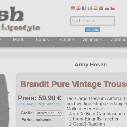
suche
y
Mods
Bands
Schuhe
Schmuck
Zubehö
Army Hosen
Brandit Pure Vintage Trou
Preis: 59.90 €
Die Cargo Hose im Airforce L
hochwertiger strapazierfähig
(inkl. MwSt | zzgl. Versand)
Motto dieser Hose.
Größe:
- 4 große Bein-Cargotaschen
- 2 Front-Eingriffs-Taschen
Farbe:
schwarz
- 2 Gesäß-Taschen