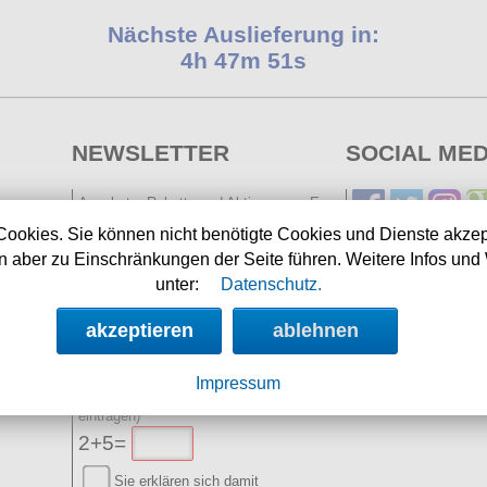
Nächste Auslieferung in:
4h 47m 51s
NEWSLETTER
SOCIAL MED
Angebote, Rabatte und Aktionen per E-
Mail erhalten.
Cookies. Sie können nicht benötigte Cookies und Dienste akzep
 aber zu Einschränkungen der Seite führen. Weitere Infos und 
E-Mail:
unter:
Datenschutz.
Name:
akzeptieren
ablehnen
(optional)
Impressum
Spamschutz:
(Ergebnis
eintragen)
2+5=
Sie erklären sich damit