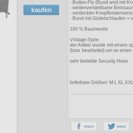
- Button-Fly (Bund wird mit K
- weitenverstellbarer Beinsa
kaufen
- verdeckter Knopfleistenvers
- Bund mit Gürtelschlaufen + 
100 % Baumwolle
Vintage-Style:
der Artikel wurde mit einem s
(bzw. bearbeitet) um so eine
sehr beliebte Security Hose
lieferbare Größen: M L X
share
tweet