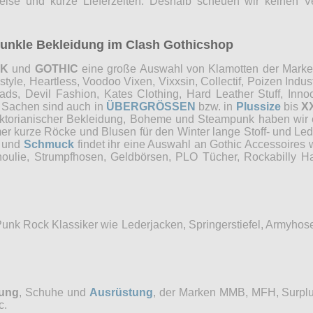
reise und kurze Lieferzeiten. Deshalb scheuen wir keinen 
 dunkle Bekleidung im Clash Gothicshop
NK
und
GOTHIC
eine große Auswahl von Klamotten der Marken 
e, Heartless, Voodoo Vixen, Vixxsin, Collectif, Poizen Industri
, Devil Fashion, Kates Clothing, Hard Leather Stuff, Innocen
e Sachen sind auch in
ÜBERGRÖSSEN
bzw. in
Plussize
bis
X
Viktorianischer Bekleidung, Boheme und Steampunk haben wi
mer kurze Röcke und Blusen für den Winter lange Stoff- und Le
und
Schmuck
findet ihr eine Auswahl an Gothic Accessoires 
choulie, Strumpfhosen, Geldbörsen, PLO Tücher, Rockabilly
Punk Rock Klassiker wie Lederjacken, Springerstiefel, Armyho
dung
, Schuhe und
Ausrüstung
, der Marken MMB, MFH, Surplu
c.