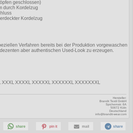
nöpfen geschlossen)
um durch Kordelzug
chluss
verdeckter Kordelzug
peziellen Verfahren bereits bei der Produktion vorgewaschen
n dezenten aber authentischen Used-Look zu erzeugen.
L XXL XXXL XXXXL XXXXXL XXXXXXL XXXXXXXL
Hersteller:
Brandit Textil GmbH
Spichernstr. 6A
50672 Köln
Deutschland
info@brandit-wear.com
share
pin it
mail
share