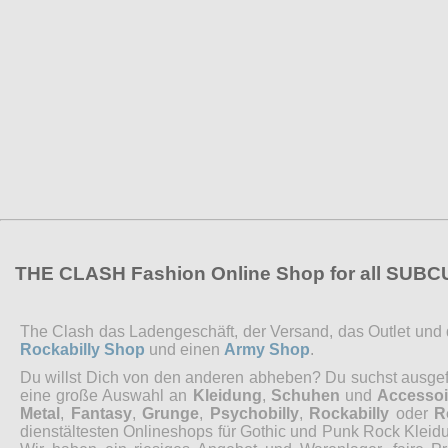
THE CLASH Fashion Online Shop for all SUB
The Clash das Ladengeschäft, der Versand, das Outlet und de
Rockabilly Shop
und einen
Army Shop
.
Du willst Dich von den anderen abheben? Du suchst ausgefal
eine große Auswahl an
Kleidung
,
Schuhen
und
Accessoi
Metal
,
Fantasy
,
Grunge
,
Psychobilly
,
Rockabilly
oder
R
dienstältesten Onlineshops für Gothic und Punk Rock Kleidu