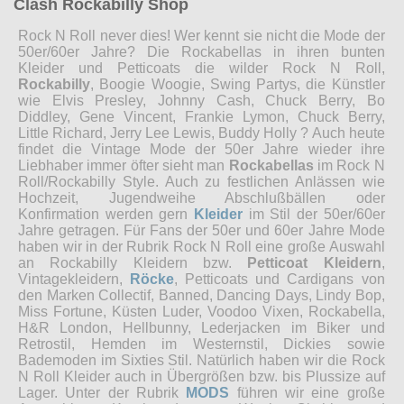
Clash Rockabilly Shop
Rock N Roll never dies! Wer kennt sie nicht die Mode der
50er/60er Jahre? Die Rockabellas in ihren bunten
Kleider und Petticoats die wilder Rock N Roll,
Rockabilly
, Boogie Woogie, Swing Partys, die Künstler
wie Elvis Presley, Johnny Cash, Chuck Berry, Bo
Diddley, Gene Vincent, Frankie Lymon, Chuck Berry,
Little Richard, Jerry Lee Lewis, Buddy Holly ? Auch heute
findet die Vintage Mode der 50er Jahre wieder ihre
Liebhaber immer öfter sieht man
Rockabellas
im Rock N
Roll/Rockabilly Style. Auch zu festlichen Anlässen wie
Hochzeit, Jugendweihe Abschlußbällen oder
Konfirmation werden gern
Kleider
im Stil der 50er/60er
Jahre getragen. Für Fans der 50er und 60er Jahre Mode
haben wir in der Rubrik Rock N Roll eine große Auswahl
an Rockabilly Kleidern bzw.
Petticoat Kleidern
,
Vintagekleidern,
Röcke
, Petticoats und Cardigans von
den Marken Collectif, Banned, Dancing Days, Lindy Bop,
Miss Fortune, Küsten Luder, Voodoo Vixen, Rockabella,
H&R London, Hellbunny, Lederjacken im Biker und
Retrostil, Hemden im Westernstil, Dickies sowie
Bademoden im Sixties Stil. Natürlich haben wir die Rock
N Roll Kleider auch in Übergrößen bzw. bis Plussize auf
Lager. Unter der Rubrik
MODS
führen wir eine große