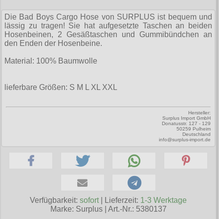
Zubehör
Männerhosen
M
Festivals
Ohrhänger
Warenkorb ( 0 | 0.00 € )
für die Beine
Verschiedenes
Die Bad Boys Cargo Hose von SURPLUS ist bequem und
Brandit
Männerjacken & Westen
L
Rune Charms
lässig zu tragen! Sie hat aufgesetzte Taschen an beiden
Wave Gotik Treffen
Social Media:
für die Haare
--------------
Hosenbeinen, 2 Gesäßtaschen und Gummibündchen an
Burleska
Männermäntel
XL
den Enden der Hosenbeine.
M’era Luna Festival
Geldbörsen
gesamt: 0.00 €
Collectif
Männershirts kurzam
XXL
Material: 100% Baumwolle
Amphi Festival
Gürtel
Cup Cake Cult
Männershirts langarm
XXXL
Kleidung
Halsbänder
lieferbare Größen: S M L XL XXL
Dead Threads
Mittelalter
XXXXL
Bademoden
Handschuhe
Dracula Clothing
XXXXXL
Hersteller:
Bauchtaschen
Mützen
Surplus Import GmbH
Hellbunny
Donatusstr. 127 - 129
XXXXXXL
50259 Pulheim
Jogginghosen
Stiefelbänder
Deutschland
Jawbreaker
info@surplus-import.de
Outdoorbekleidung
Taschen
Miltec
Petticoats
Tücher
Necessary Evil
Poloshirts
Verschiedenes
Pentagramme
Verfügbarkeit:
sofort
| Lieferzeit:
1-3 Werktage
T-Shirts
Marke:
Surplus
|
Art.-Nr.: 5380137
Phaze
Begriffe