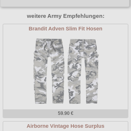
Poizen Industries
Gothic Shop
weitere Army Empfehlungen:
Queen of Darkness
Hot Rod
Relco
Brandit Adven Slim Fit Hosen
Punkrock
Restyle
Rockabilly
Rockabella
Mods
Sinister
Spin Doctor
Surplus
Vixxsin
Voodoo Vixen
Warrior Clothing
59.90 €
Airborne Vintage Hose Surplus