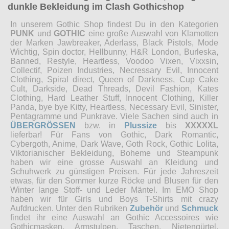
dunkle Bekleidung im Clash Gothicshop
In unserem Gothic Shop findest Du in den Kategorien
PUNK
und
GOTHIC
eine große Auswahl von Klamotten
der Marken Jawbreaker, Aderlass, Black Pistols, Mode
Wichtig, Spin doctor, Hellbunny, H&R London, Burleska,
Banned, Restyle, Heartless, Voodoo Vixen, Vixxsin,
Collectif, Poizen Industries, Necressary Evil, Innocent
Clothing, Spiral direct, Queen of Darkness, Cup Cake
Cult, Darkside, Dead Threads, Devil Fashion, Kates
Clothing, Hard Leather Stuff, Innocent Clothing, Killer
Panda, bye bye Kitty, Heartless, Necessary Evil, Sinister,
Pentagramme und Punkrave. Viele Sachen sind auch in
ÜBERGRÖSSEN
bzw. in
Plussize
bis
XXXXXL
lieferbar! Für Fans von Gothic, Dark Romantic,
Cybergoth, Anime, Dark Wave, Goth Rock, Gothic Lolita,
Viktorianischer Bekleidung, Boheme und Steampunk
haben wir eine grosse Auswahl an Kleidung und
Schuhwerk zu günstigen Preisen. Für jede Jahreszeit
etwas, für den Sommer kurze Röcke und Blusen für den
Winter lange Stoff- und Leder Mäntel. Im EMO Shop
haben wir für Girls und Boys T-Shirts mit crazy
Aufdrucken. Unter den Rubriken
Zubehör
und
Schmuck
findet ihr eine Auswahl an Gothic Accessoires wie
Gothicmasken, Armstulpen, Taschen, Nietengürtel,