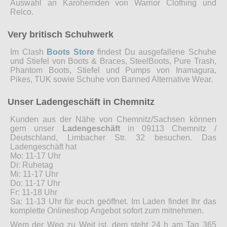
Auswahl an Karohemden von Warrior Clothing und
Relco.
Very britisch Schuhwerk
Im Clash
Boots Store
findest Du ausgefallene Schuhe
und Stiefel von Boots & Braces, SteelBoots, Pure Trash,
Phantom Boots, Stiefel und Pumps von Inamagura,
Pikes, TUK sowie Schuhe von Banned Alternative Wear.
Unser Ladengeschäft in Chemnitz
Kunden aus der Nähe von Chemnitz/Sachsen können
gern unser
Ladengeschäft
in 09113 Chemnitz /
Deutschland, Limbacher Str. 32 besuchen. Das
Ladengeschäft hat
Mo: 11-17 Uhr
Di: Ruhetag
Mi: 11-17 Uhr
Do: 11-17 Uhr
Fr: 11-18 Uhr
Sa: 11-13 Uhr für euch geöffnet. Im Laden findet Ihr das
komplette Onlineshop Angebot sofort zum mitnehmen.
Wem der Weg zu Weit ist, dem steht 24 h am Tag 365