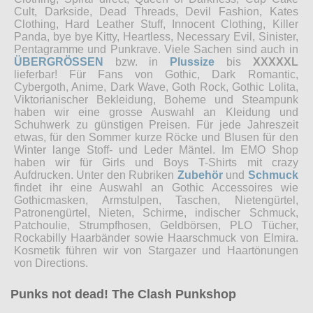
Cult, Darkside, Dead Threads, Devil Fashion, Kates
Clothing, Hard Leather Stuff, Innocent Clothing, Killer
Panda, bye bye Kitty, Heartless, Necessary Evil, Sinister,
Pentagramme und Punkrave. Viele Sachen sind auch in
ÜBERGRÖSSEN
bzw. in
Plussize
bis
XXXXXL
lieferbar! Für Fans von Gothic, Dark Romantic,
Cybergoth, Anime, Dark Wave, Goth Rock, Gothic Lolita,
Viktorianischer Bekleidung, Boheme und Steampunk
haben wir eine grosse Auswahl an Kleidung und
Schuhwerk zu günstigen Preisen. Für jede Jahreszeit
etwas, für den Sommer kurze Röcke und Blusen für den
Winter lange Stoff- und Leder Mäntel. Im EMO Shop
haben wir für Girls und Boys T-Shirts mit crazy
Aufdrucken. Unter den Rubriken
Zubehör
und
Schmuck
findet ihr eine Auswahl an Gothic Accessoires wie
Gothicmasken, Armstulpen, Taschen, Nietengürtel,
Patronengürtel, Nieten, Schirme, indischer Schmuck,
Patchoulie, Strumpfhosen, Geldbörsen, PLO Tücher,
Rockabilly Haarbänder sowie Haarschmuck von Elmira.
Kosmetik führen wir von Stargazer und Haartönungen
von Directions.
Punks not dead! The Clash Punkshop