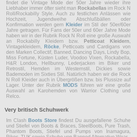
findet die Vintage Mode der 50er Jahre wieder ihre
Liebhaber immer öfter sieht man
Rockabellas
im Rock N
Roll/Rockabilly Style. Auch zu festlichen Anlässen wie
Hochzeit, Jugendweihe Abschlußbällen oder
Konfirmation werden gern
Kleider
im Stil der 50er/60er
Jahre getragen. Für Fans der 50er und 60er Jahre Mode
haben wir in der Rubrik Rock N Roll eine große Auswahl
an Rockabilly Kleidern bzw.
Petticoat Kleidern
,
Vintagekleidern,
Röcke
, Petticoats und Cardigans von
den Marken Collectif, Banned, Dancing Days, Lindy Bop,
Miss Fortune, Küsten Luder, Voodoo Vixen, Rockabella,
H&R London, Hellbunny, Lederjacken im Biker und
Retrostil, Hemden im Westernstil, Dickies sowie
Bademoden im Sixties Stil. Natürlich haben wir die Rock
N Roll Kleider auch in Übergrößen bzw. bis Plussize auf
Lager. Unter der Rubrik
MODS
führen wir eine große
Auswahl an Karohemden von Warrior Clothing und
Relco.
Very britisch Schuhwerk
Im Clash
Boots Store
findest Du ausgefallene Schuhe
und Stiefel von Boots & Braces, SteelBoots, Pure Trash,
Phantom Boots, Stiefel und Pumps von Inamagura,
Pikes, TUK sowie Schuhe von Banned Alternative Wear.