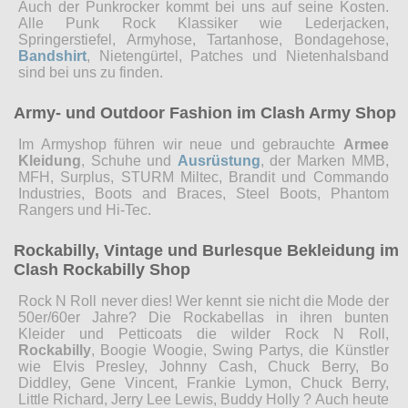
Auch der Punkrocker kommt bei uns auf seine Kosten.
Alle Punk Rock Klassiker wie Lederjacken,
Springerstiefel, Armyhose, Tartanhose, Bondagehose,
Bandshirt
, Nietengürtel, Patches und Nietenhalsband
sind bei uns zu finden.
Army- und Outdoor Fashion im Clash Army Shop
Im Armyshop führen wir neue und gebrauchte
Armee
Kleidung
, Schuhe und
Ausrüstung
, der Marken MMB,
MFH, Surplus, STURM Miltec, Brandit und Commando
Industries, Boots and Braces, Steel Boots, Phantom
Rangers und Hi-Tec.
Rockabilly, Vintage und Burlesque Bekleidung im
Clash Rockabilly Shop
Rock N Roll never dies! Wer kennt sie nicht die Mode der
50er/60er Jahre? Die Rockabellas in ihren bunten
Kleider und Petticoats die wilder Rock N Roll,
Rockabilly
, Boogie Woogie, Swing Partys, die Künstler
wie Elvis Presley, Johnny Cash, Chuck Berry, Bo
Diddley, Gene Vincent, Frankie Lymon, Chuck Berry,
Little Richard, Jerry Lee Lewis, Buddy Holly ? Auch heute