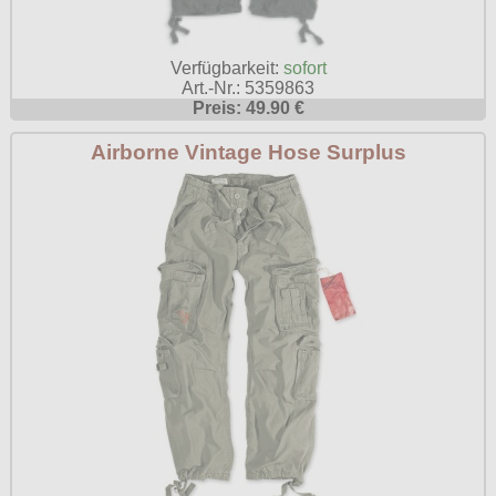
Poizen Industries
Gothic Shop
Queen of Darkness
Verfügbarkeit:
sofort
Hot Rod
Art.-Nr.: 5359863
Relco
Preis: 49.90 €
Punkrock
Restyle
Airborne Vintage Hose Surplus
Rockabilly
Rockabella
Mods
Sinister
Spin Doctor
Surplus
Vixxsin
Voodoo Vixen
Warrior Clothing