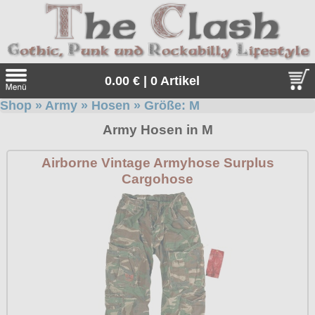
0.00 € | 0 Artikel
Shop
»
Army
»
Hosen
» Größe:
M
Suche
Army Hosen in M
Sprache:
Airborne Vintage Armyhose Surplus
Cargohose
Angebote
Sonderangebote
Kleidung/Gothic
Geschenketipps
alle Artikel
Punkrock
Gratis
Girlblusen
alle Artikel