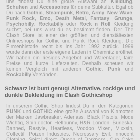
uns findest Du eine große Auswahl an
Kleidung
,
Schuhen
und
Accessoires
für deine Subkultur. Egal ob
Du nach
Gothic
,
Steampunk
,
Retro
,
Army
,
New Wave
,
Punk Rock
,
Emo
,
Death Metal
,
Fantasy
,
Grunge
,
Psychobilly
,
Rockabilly
oder
Rock n Roll
Kleidung
suchst, bei uns wirst du es bestimmt finden. Der The
Clash Store ist einer der größten und dienstältesten
Onlineshops für Gothic und Punk Rock Kleidung. Die
Firmenhistorie recht bis ins Jahr 1992 zurück. 1999
wurde dann der erste eigene Laden in Chemnitz eröffnet.
Wir haben ein riesiges Angebot und Warenlager, faire
Preise und kurze Lieferzeiten. Deshalb scheuen wir
keinen Vergleich mit anderen
Gothic
,
Punk
und
Rockabilly
Versänden.
Schwarz ist bunt genug! Alternative, rockige und
dunkle Bekleidung im Clash Gothicshop
In unserem Gothic Shop findest Du in den Kategorien
PUNK
und
GOTHIC
eine große Auswahl von Klamotten
der Marken Jawbreaker, Aderlass, Black Pistols, Mode
Wichtig, Spin doctor, Hellbunny, H&R London, Burleska,
Banned, Restyle, Heartless, Voodoo Vixen, Vixxsin,
Collectif, Poizen Industries, Necressary Evil, Innocent
Clothing, Spiral direct, Queen of Darkness, Cup Cake