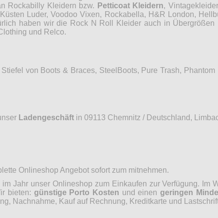
an Rockabilly Kleidern bzw.
Petticoat Kleidern
, Vintagekleide
, Küsten Luder, Voodoo Vixen, Rockabella, H&R London, Hellb
ürlich haben wir die Rock N Roll Kleider auch in Übergrößen 
Clothing und Relco.
Stiefel von Boots & Braces, SteelBoots, Pure Trash, Phantom
unser
Ladengeschäft
in 09113 Chemnitz / Deutschland, Limbac
mplette Onlineshop Angebot sofort zum mitnehmen.
im Jahr unser Onlineshop zum Einkaufen zur Verfügung. Im Wo
ir bieten:
günstige Porto Kosten
und einen
geringen Minde
, Nachnahme, Kauf auf Rechnung, Kreditkarte und Lastschrift