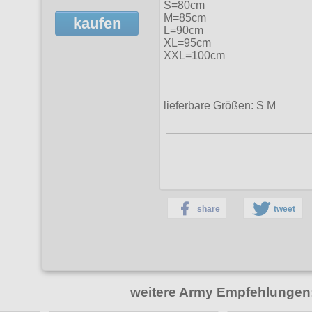
S=80cm
M=85cm
kaufen
L=90cm
XL=95cm
XXL=100cm
lieferbare Größen: S M
share
tweet
weitere Army Empfehlungen