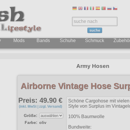
suche
y
Mods
Bands
Schuhe
Schmuck
Zubehö
Army Hosen
Airborne Vintage Hose Sur
Preis: 49.90 €
Schöne Cargohose mit vielen 
Style von Surplus im Vintagel
(inkl. MwSt | zzgl. Versand)
Größe:
100% Baumwolle
Farbe:
oliv
Bundweite: