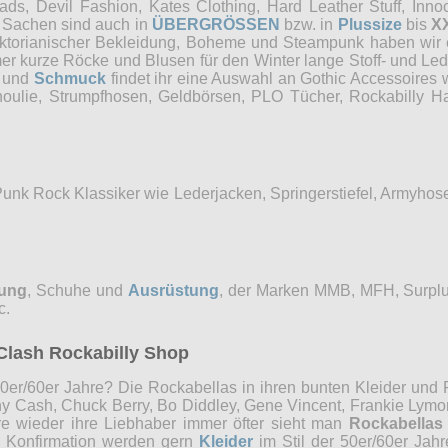
, Devil Fashion, Kates Clothing, Hard Leather Stuff, Innocen
e Sachen sind auch in
ÜBERGRÖSSEN
bzw. in
Plussize
bis
X
Viktorianischer Bekleidung, Boheme und Steampunk haben wi
mer kurze Röcke und Blusen für den Winter lange Stoff- und Le
und
Schmuck
findet ihr eine Auswahl an Gothic Accessoires 
choulie, Strumpfhosen, Geldbörsen, PLO Tücher, Rockabilly
Punk Rock Klassiker wie Lederjacken, Springerstiefel, Armyho
dung
, Schuhe und
Ausrüstung
, der Marken MMB, MFH, Surplu
c.
Clash Rockabilly Shop
0er/60er Jahre? Die Rockabellas in ihren bunten Kleider und P
ny Cash, Chuck Berry, Bo Diddley, Gene Vincent, Frankie Lymon
re wieder ihre Liebhaber immer öfter sieht man
Rockabellas
r Konfirmation werden gern
Kleider
im Stil der 50er/60er Jah