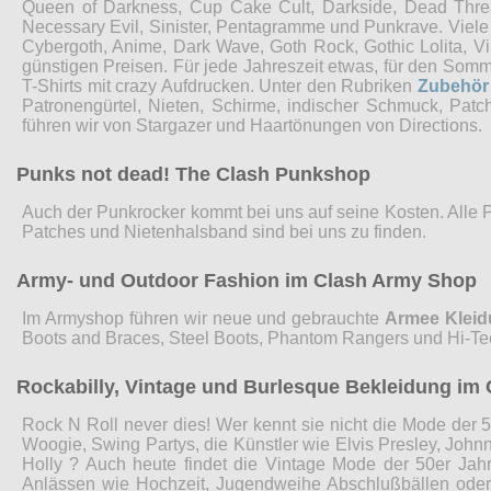
Queen of Darkness, Cup Cake Cult, Darkside, Dead Threads
Necessary Evil, Sinister, Pentagramme und Punkrave. Viel
Cybergoth, Anime, Dark Wave, Goth Rock, Gothic Lolita, 
günstigen Preisen. Für jede Jahreszeit etwas, für den Som
T-Shirts mit crazy Aufdrucken. Unter den Rubriken
Zubehör
Patronengürtel, Nieten, Schirme, indischer Schmuck, Pat
führen wir von Stargazer und Haartönungen von Directions.
Punks not dead! The Clash Punkshop
Auch der Punkrocker kommt bei uns auf seine Kosten. Alle 
Patches und Nietenhalsband sind bei uns zu finden.
Army- und Outdoor Fashion im Clash Army Shop
Im Armyshop führen wir neue und gebrauchte
Armee Klei
Boots and Braces, Steel Boots, Phantom Rangers und Hi-Te
Rockabilly, Vintage und Burlesque Bekleidung im 
Rock N Roll never dies! Wer kennt sie nicht die Mode der 5
Woogie, Swing Partys, die Künstler wie Elvis Presley, John
Holly ? Auch heute findet die Vintage Mode der 50er Jah
Anlässen wie Hochzeit, Jugendweihe Abschlußbällen ode