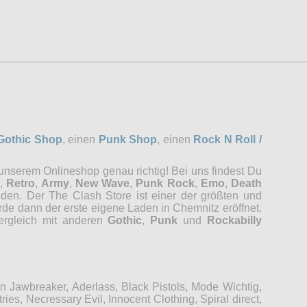
Gothic Shop
, einen
Punk Shop
, einen
Rock N Roll /
 unserem Onlineshop genau richtig! Bei uns findest Du
,
Retro
,
Army
,
New Wave
,
Punk Rock
,
Emo
,
Death
nden. Der The Clash Store ist einer der größten und
rde dann der erste eigene Laden in Chemnitz eröffnet.
Vergleich mit anderen
Gothic
,
Punk
und
Rockabilly
Jawbreaker, Aderlass, Black Pistols, Mode Wichtig,
es, Necressary Evil, Innocent Clothing, Spiral direct,