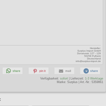
Hersteller:
Surplus Import GmbH
Donatusstr. 127 - 129
50259 Pulheim
Deutschland
info@surplus-import.de
share
pin it
mail
share
Verfügbarkeit:
sofort
| Lieferzeit:
1-3 Werktage
Marke:
Surplus
|
Art.-Nr.: 5359861
: