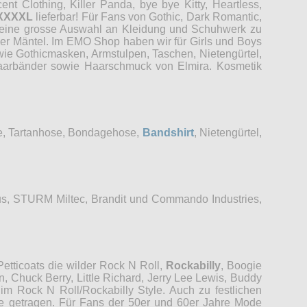
t Clothing, Killer Panda, bye bye Kitty, Heartless,
XXXXL
lieferbar! Für Fans von Gothic, Dark Romantic,
r eine grosse Auswahl an Kleidung und Schuhwerk zu
der Mäntel. Im EMO Shop haben wir für Girls und Boys
wie Gothicmasken, Armstulpen, Taschen, Nietengürtel,
 Haarbänder sowie Haarschmuck von Elmira. Kosmetik
se, Tartanhose, Bondagehose,
Bandshirt
, Nietengürtel,
s, STURM Miltec, Brandit und Commando Industries,
etticoats die wilder Rock N Roll,
Rockabilly
, Boogie
, Chuck Berry, Little Richard, Jerry Lee Lewis, Buddy
im Rock N Roll/Rockabilly Style. Auch zu festlichen
re getragen. Für Fans der 50er und 60er Jahre Mode