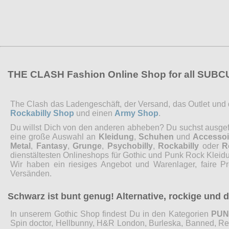
THE CLASH Fashion Online Shop for all SUB
The Clash das Ladengeschäft, der Versand, das Outlet und de
Rockabilly Shop
und einen
Army Shop
.
Du willst Dich von den anderen abheben? Du suchst ausgefal
eine große Auswahl an
Kleidung
,
Schuhen
und
Accessoi
Metal
,
Fantasy
,
Grunge
,
Psychobilly
,
Rockabilly
oder
R
dienstältesten Onlineshops für Gothic und Punk Rock Kleidu
Wir haben ein riesiges Angebot und Warenlager, faire P
Versänden.
Schwarz ist bunt genug! Alternative, rockige und
In unserem Gothic Shop findest Du in den Kategorien
PU
Spin doctor, Hellbunny, H&R London, Burleska, Banned, Restyl