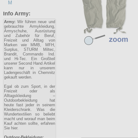
M
Info Army:
Army:
Wir führen neue und
gebrauchte Armykleidung,
Armyschuhe, Ausrüstung
und Zubehör für Beruf,
Freizeit und Alltag von
Marken wie MMB, MFH,
Surplus, STURM Miltec,
Brandit, Commando Ind.
und Hi-Tec. Ein Großteil
unserer Second Hand Artikel
kann nur in unserem
Ladengeschäft in Chemnitz
gekauft werden.
Egal ob zum Sport, in der
Freizeit oder als
Alltagskleidung –
Outdoorbekleidung hat
heute fast jeder in seinem
Kleiderschrank. Was die
Wundertextilien so beliebt
macht und worauf man beim
Kauf achten sollte, erfahren
Sie hier.
Outdoor-Bekleidung: