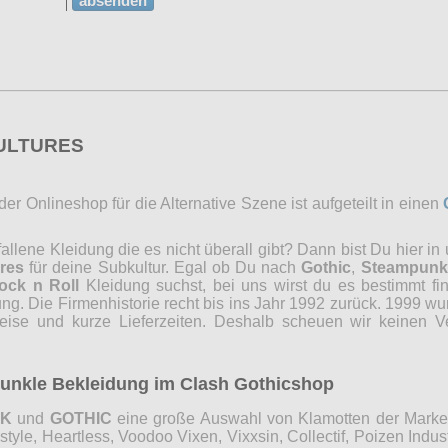
absenden
CULTURES
r Onlineshop für die Alternative Szene ist aufgeteilt in einen
lene Kleidung die es nicht überall gibt? Dann bist Du hier in
res
für deine Subkultur. Egal ob Du nach
Gothic
,
Steampunk
ock n Roll
Kleidung suchst, bei uns wirst du es bestimmt fi
ng. Die Firmenhistorie recht bis ins Jahr 1992 zurück. 1999 wu
reise und kurze Lieferzeiten. Deshalb scheuen wir keinen 
 dunkle Bekleidung im Clash Gothicshop
NK
und
GOTHIC
eine große Auswahl von Klamotten der Marken 
e, Heartless, Voodoo Vixen, Vixxsin, Collectif, Poizen Industri