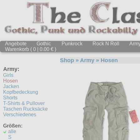
Angebote
Gothic
Punkrock
Rock N Roll
Arm
Warenkorb ( 0 | 0.00 € )
Shop
»
Army
»
Hosen
Army:
Girls
Hosen
Jacken
Kopfbedeckung
Shorts
T-Shirts & Pullover
Taschen Rucksäcke
Verschiedenes
Größen:
alle
S