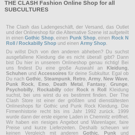
THE CLASH Fashion Online Shop for all
SUBCULTURES
The Clash das Ladengeschäft, der Versand, das Outlet
und der Onlineshop für die Alternative Szene ist aufgeteilt
in einen
Gothic Shop
, einen
Punk Shop
, einen
Rock N
Roll / Rockabilly Shop
und einen
Army Shop
.
Du willst Dich von den anderen abheben? Du suchst
ausgefallene Kleidung die es nicht überall gibt? Dann
bist Du hier in unserem Onlineshop genau richtig! Bei
uns findest Du eine große Auswahl an
Kleidung
,
Schuhen
und
Accessoires
für deine Subkultur. Egal ob
Du nach
Gothic
,
Steampunk
,
Retro
,
Army
,
New Wave
,
Punk Rock
,
Emo
,
Death Metal
,
Fantasy
,
Grunge
,
Psychobilly
,
Rockabilly
oder
Rock n Roll
Kleidung
suchst, bei uns wirst du es bestimmt finden. Der The
Clash Store ist einer der größten und dienstältesten
Onlineshops für Gothic und Punk Rock Kleidung. Die
Firmenhistorie recht bis ins Jahr 1992 zurück. 1999
wurde dann der erste eigene Laden in Chemnitz eröffnet.
Wir haben ein riesiges Angebot und Warenlager, faire
Preise und kurze Lieferzeiten. Deshalb scheuen wir
keinen Vergleich mit anderen
Gothic
,
Punk
und