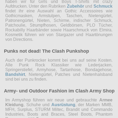
haben wir für Girls und Boys T-Shirts mit crazy
Aufdrucken. Unter den Rubriken
Zubehör
und
Schmuck
findet ihr eine Auswahl an Gothic Accessoires wie
Gothicmasken, Armstulpen, Taschen, Nietengürtel,
Patronengürtel, Nieten, Schirme, indischer Schmuck,
Patchoulie, Strumpfhosen, Geldbörsen, PLO Tücher,
Rockabilly Haarbänder sowie Haarschmuck von Elmira.
Kosmetik führen wir von Stargazer und Haartönungen
von Directions.
Punks not dead! The Clash Punkshop
Auch der Punkrocker kommt bei uns auf seine Kosten.
Alle Punk Rock Klassiker wie Lederjacken,
Springerstiefel, Armyhose, Tartanhose, Bondagehose,
Bandshirt
, Nietengürtel, Patches und Nietenhalsband
sind bei uns zu finden.
Army- und Outdoor Fashion im Clash Army Shop
Im Armyshop führen wir neue und gebrauchte
Armee
Kleidung
, Schuhe und
Ausrüstung
, der Marken MMB,
MFH, Surplus, STURM Miltec, Brandit und Commando
Industries, Boots and Braces, Steel Boots, Phantom