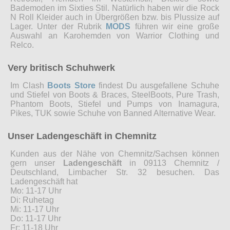
Bademoden im Sixties Stil. Natürlich haben wir die Rock
N Roll Kleider auch in Übergrößen bzw. bis Plussize auf
Lager. Unter der Rubrik
MODS
führen wir eine große
Auswahl an Karohemden von Warrior Clothing und
Relco.
Very britisch Schuhwerk
Im Clash
Boots Store
findest Du ausgefallene Schuhe
und Stiefel von Boots & Braces, SteelBoots, Pure Trash,
Phantom Boots, Stiefel und Pumps von Inamagura,
Pikes, TUK sowie Schuhe von Banned Alternative Wear.
Unser Ladengeschäft in Chemnitz
Kunden aus der Nähe von Chemnitz/Sachsen können
gern unser
Ladengeschäft
in 09113 Chemnitz /
Deutschland, Limbacher Str. 32 besuchen. Das
Ladengeschäft hat
Mo: 11-17 Uhr
Di: Ruhetag
Mi: 11-17 Uhr
Do: 11-17 Uhr
Fr: 11-18 Uhr