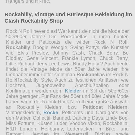
Rangers und Hi-Tec.
Rockabilly, Vintage und Burlesque Bekleidung im
Clash Rockabilly Shop
Rock N Roll never dies! Wer kennt sie nicht die Mode der
50er/60er Jahre? Die Rockabellas in ihren bunten
Kleider und Petticoats die wilder Rock N Roll,
Rockabilly
, Boogie Woogie, Swing Partys, die Künstler
wie Elvis Presley, Johnny Cash, Chuck Berry, Bo
Diddley, Gene Vincent, Frankie Lymon, Chuck Berry,
Little Richard, Jerry Lee Lewis, Buddy Holly ? Auch heute
findet die Vintage Mode der 50er Jahre wieder ihre
Liebhaber immer öfter sieht man
Rockabellas
im Rock N
Roll/Rockabilly Style. Auch zu festlichen Anlässen wie
Hochzeit, Jugendweihe Abschlußbällen oder
Konfirmation werden gern
Kleider
im Stil der 50er/60er
Jahre getragen. Für Fans der 50er und 60er Jahre Mode
haben wir in der Rubrik Rock N Roll eine große Auswahl
an Rockabilly Kleidern bzw.
Petticoat Kleidern
,
Vintagekleidern,
Röcke
, Petticoats und Cardigans von
den Marken Collectif, Banned, Dancing Days, Lindy Bop,
Miss Fortune, Küsten Luder, Voodoo Vixen, Rockabella,
H&R London, Hellbunny, Lederjacken im Biker und
Retrostil, Hemden im Westernstil, Dickies sowie