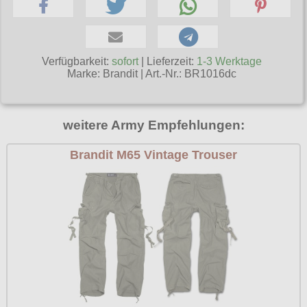
Poizen Industries
Gothic Shop
Queen of Darkness
Hot Rod
Verfügbarkeit:
sofort
| Lieferzeit:
1-3 Werktage
Relco
Marke:
Brandit
|
Art.-Nr.: BR1016dc
Punkrock
Restyle
Rockabilly
Rockabella
weitere Army Empfehlungen:
Mods
Sinister
Brandit M65 Vintage Trouser
Spin Doctor
Surplus
Vixxsin
Voodoo Vixen
Warrior Clothing