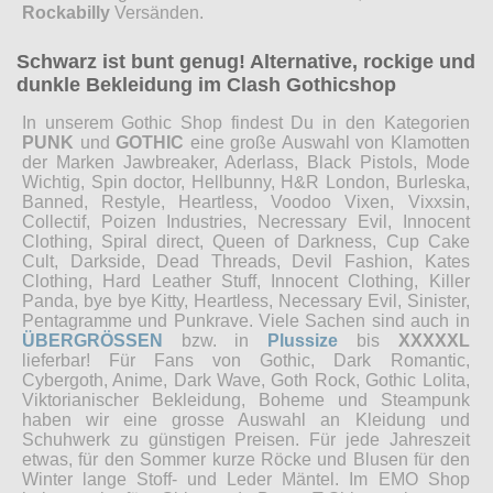
Rockabilly
Versänden.
Schwarz ist bunt genug! Alternative, rockige und
dunkle Bekleidung im Clash Gothicshop
In unserem Gothic Shop findest Du in den Kategorien
PUNK
und
GOTHIC
eine große Auswahl von Klamotten
der Marken Jawbreaker, Aderlass, Black Pistols, Mode
Wichtig, Spin doctor, Hellbunny, H&R London, Burleska,
Banned, Restyle, Heartless, Voodoo Vixen, Vixxsin,
Collectif, Poizen Industries, Necressary Evil, Innocent
Clothing, Spiral direct, Queen of Darkness, Cup Cake
Cult, Darkside, Dead Threads, Devil Fashion, Kates
Clothing, Hard Leather Stuff, Innocent Clothing, Killer
Panda, bye bye Kitty, Heartless, Necessary Evil, Sinister,
Pentagramme und Punkrave. Viele Sachen sind auch in
ÜBERGRÖSSEN
bzw. in
Plussize
bis
XXXXXL
lieferbar! Für Fans von Gothic, Dark Romantic,
Cybergoth, Anime, Dark Wave, Goth Rock, Gothic Lolita,
Viktorianischer Bekleidung, Boheme und Steampunk
haben wir eine grosse Auswahl an Kleidung und
Schuhwerk zu günstigen Preisen. Für jede Jahreszeit
etwas, für den Sommer kurze Röcke und Blusen für den
Winter lange Stoff- und Leder Mäntel. Im EMO Shop