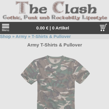
0.00 € | 0 Artikel
Shop
»
Army
»
T-Shirts & Pullover
Suche
Army T-Shirts & Pullover
Sprache:
Angebote
Sonderangebote
Kleidung/Gothic
Geschenketipps
alle Artikel
Punkrock
Gratis
Girlblusen
alle Artikel