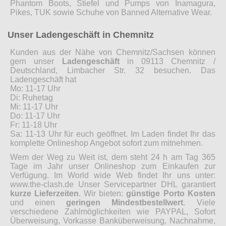
Phantom Boots, Stiefel und Pumps von Inamagura,
Pikes, TUK sowie Schuhe von Banned Alternative Wear.
Unser Ladengeschäft in Chemnitz
Kunden aus der Nähe von Chemnitz/Sachsen können
gern unser
Ladengeschäft
in 09113 Chemnitz /
Deutschland, Limbacher Str. 32 besuchen. Das
Ladengeschäft hat
Mo: 11-17 Uhr
Di: Ruhetag
Mi: 11-17 Uhr
Do: 11-17 Uhr
Fr: 11-18 Uhr
Sa: 11-13 Uhr für euch geöffnet. Im Laden findet Ihr das
komplette Onlineshop Angebot sofort zum mitnehmen.
Wem der Weg zu Weit ist, dem steht 24 h am Tag 365
Tage im Jahr unser Onlineshop zum Einkaufen zur
Verfügung. Im World wide Web findet Ihr uns unter:
www.the-clash.de Unser Servicepartner DHL garantiert
kurze Lieferzeiten
. Wir bieten:
günstige Porto Kosten
und einen
geringen Mindestbestellwert
. Viele
verschiedene Zahlmöglichkeiten wie PAYPAL, Sofort
Überweisung, Vorkasse Banküberweisung, Nachnahme,