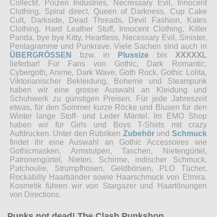
Collectif, Poizen Industries, Necressary Evil, Innocent
Clothing, Spiral direct, Queen of Darkness, Cup Cake
Cult, Darkside, Dead Threads, Devil Fashion, Kates
Clothing, Hard Leather Stuff, Innocent Clothing, Killer
Panda, bye bye Kitty, Heartless, Necessary Evil, Sinister,
Pentagramme und Punkrave. Viele Sachen sind auch in
ÜBERGRÖSSEN
bzw. in
Plussize
bis
XXXXXL
lieferbar! Für Fans von Gothic, Dark Romantic,
Cybergoth, Anime, Dark Wave, Goth Rock, Gothic Lolita,
Viktorianischer Bekleidung, Boheme und Steampunk
haben wir eine grosse Auswahl an Kleidung und
Schuhwerk zu günstigen Preisen. Für jede Jahreszeit
etwas, für den Sommer kurze Röcke und Blusen für den
Winter lange Stoff- und Leder Mäntel. Im EMO Shop
haben wir für Girls und Boys T-Shirts mit crazy
Aufdrucken. Unter den Rubriken
Zubehör
und
Schmuck
findet ihr eine Auswahl an Gothic Accessoires wie
Gothicmasken, Armstulpen, Taschen, Nietengürtel,
Patronengürtel, Nieten, Schirme, indischer Schmuck,
Patchoulie, Strumpfhosen, Geldbörsen, PLO Tücher,
Rockabilly Haarbänder sowie Haarschmuck von Elmira.
Kosmetik führen wir von Stargazer und Haartönungen
von Directions.
Punks not dead! The Clash Punkshop