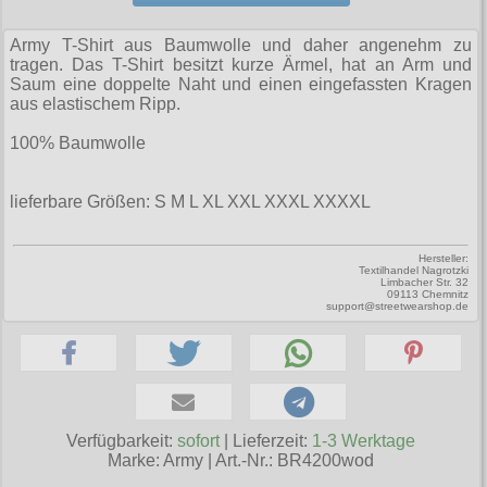
Zubehör
Männerhosen
M
Festivals
Ohrhänger
Warenkorb ( 0 | 0.00 € )
für die Beine
Verschiedenes
Brandit
Army T-Shirt aus Baumwolle und daher angenehm zu
Männerjacken & Westen
L
Rune Charms
Wave Gotik Treffen
Social Media:
tragen. Das T-Shirt besitzt kurze Ärmel, hat an Arm und
für die Haare
--------------
Burleska
Saum eine doppelte Naht und einen eingefassten Kragen
Männermäntel
XL
M’era Luna Festival
aus elastischem Ripp.
Geldbörsen
gesamt: 0.00 €
Collectif
Männershirts kurzam
XXL
Amphi Festival
100% Baumwolle
Gürtel
Cup Cake Cult
Männershirts langarm
XXXL
Kleidung
Halsbänder
Dead Threads
lieferbare Größen: S M L XL XXL XXXL XXXXL
Mittelalter
XXXXL
Bademoden
Handschuhe
Dracula Clothing
XXXXXL
Bauchtaschen
Hersteller:
Mützen
Textilhandel Nagrotzki
Hellbunny
Limbacher Str. 32
XXXXXXL
09113 Chemnitz
Jogginghosen
Stiefelbänder
support@streetwearshop.de
Jawbreaker
Outdoorbekleidung
Taschen
Miltec
Petticoats
Tücher
Necessary Evil
Poloshirts
Verschiedenes
Pentagramme
Verfügbarkeit:
sofort
| Lieferzeit:
1-3 Werktage
T-Shirts
Marke:
Army
|
Art.-Nr.: BR4200wod
Phaze
Begriffe