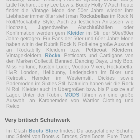
Little Richard, Jerry Lee Lewis, Buddy Holly ? Auch heute
findet die Vintage Mode der 50er Jahre wieder ihre
Liebhaber immer öfter sieht man
Rockabellas
im Rock N
Roll/Rockabilly Style. Auch zu festlichen Anlässen wie
Hochzeit, Jugendweihe Abschlußbällen oder
Konfirmation werden gern
Kleider
im Stil der 50er/60er
Jahre getragen. Für Fans der 50er und 60er Jahre Mode
haben wir in der Rubrik Rock N Roll eine große Auswahl
an Rockabilly Kleidern bzw.
Petticoat Kleidern
,
Vintagekleidern,
Röcke
, Petticoats und Cardigans von
den Marken Collectif, Banned, Dancing Days, Lindy Bop,
Miss Fortune, Küsten Luder, Voodoo Vixen, Rockabella,
H&R London, Hellbunny, Lederjacken im Biker und
Retrostil, Hemden im Westernstil, Dickies sowie
Bademoden im Sixties Stil. Natürlich haben wir die Rock
N Roll Kleider auch in Übergrößen bzw. bis Plussize auf
Lager. Unter der Rubrik
MODS
führen wir eine große
Auswahl an Karohemden von Warrior Clothing und
Relco.
Very britisch Schuhwerk
Im Clash
Boots Store
findest Du ausgefallene Schuhe
und Stiefel von Boots & Braces, SteelBoots, Pure Trash,