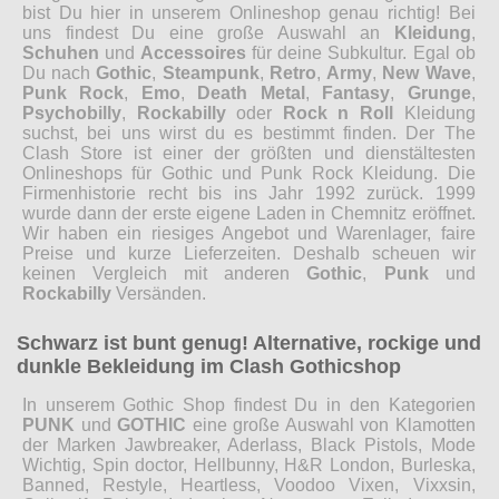
bist Du hier in unserem Onlineshop genau richtig! Bei
uns findest Du eine große Auswahl an
Kleidung
,
Schuhen
und
Accessoires
für deine Subkultur. Egal ob
Du nach
Gothic
,
Steampunk
,
Retro
,
Army
,
New Wave
,
Punk Rock
,
Emo
,
Death Metal
,
Fantasy
,
Grunge
,
Psychobilly
,
Rockabilly
oder
Rock n Roll
Kleidung
suchst, bei uns wirst du es bestimmt finden. Der The
Clash Store ist einer der größten und dienstältesten
Onlineshops für Gothic und Punk Rock Kleidung. Die
Firmenhistorie recht bis ins Jahr 1992 zurück. 1999
wurde dann der erste eigene Laden in Chemnitz eröffnet.
Wir haben ein riesiges Angebot und Warenlager, faire
Preise und kurze Lieferzeiten. Deshalb scheuen wir
keinen Vergleich mit anderen
Gothic
,
Punk
und
Rockabilly
Versänden.
Schwarz ist bunt genug! Alternative, rockige und
dunkle Bekleidung im Clash Gothicshop
In unserem Gothic Shop findest Du in den Kategorien
PUNK
und
GOTHIC
eine große Auswahl von Klamotten
der Marken Jawbreaker, Aderlass, Black Pistols, Mode
Wichtig, Spin doctor, Hellbunny, H&R London, Burleska,
Banned, Restyle, Heartless, Voodoo Vixen, Vixxsin,