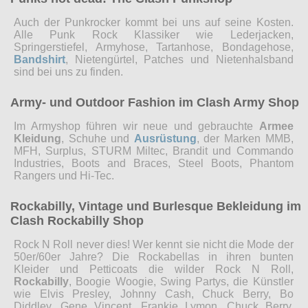
Auch der Punkrocker kommt bei uns auf seine Kosten.
Alle Punk Rock Klassiker wie Lederjacken,
Springerstiefel, Armyhose, Tartanhose, Bondagehose,
Bandshirt
, Nietengürtel, Patches und Nietenhalsband
sind bei uns zu finden.
Army- und Outdoor Fashion im Clash Army Shop
Im Armyshop führen wir neue und gebrauchte
Armee
Kleidung
, Schuhe und
Ausrüstung
, der Marken MMB,
MFH, Surplus, STURM Miltec, Brandit und Commando
Industries, Boots and Braces, Steel Boots, Phantom
Rangers und Hi-Tec.
Rockabilly, Vintage und Burlesque Bekleidung im
Clash Rockabilly Shop
Rock N Roll never dies! Wer kennt sie nicht die Mode der
50er/60er Jahre? Die Rockabellas in ihren bunten
Kleider und Petticoats die wilder Rock N Roll,
Rockabilly
, Boogie Woogie, Swing Partys, die Künstler
wie Elvis Presley, Johnny Cash, Chuck Berry, Bo
Diddley, Gene Vincent, Frankie Lymon, Chuck Berry,