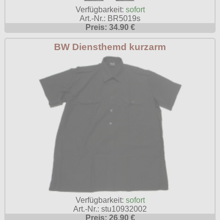
Verfügbarkeit:
sofort
Poizen Industries
Art.-Nr.: BR5019s
Gothic Shop
Preis: 34.90 €
Queen of Darkness
Hot Rod
Relco
BW Diensthemd kurzarm
Punkrock
Restyle
Rockabilly
Rockabella
Mods
Sinister
Spin Doctor
Surplus
Vixxsin
Voodoo Vixen
Warrior Clothing
Verfügbarkeit:
sofort
Art.-Nr.: stu10932002
Preis: 26.90 €