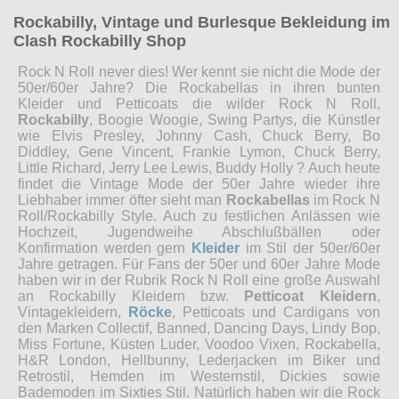
Rockabilly, Vintage und Burlesque Bekleidung im
Clash Rockabilly Shop
Rock N Roll never dies! Wer kennt sie nicht die Mode der
50er/60er Jahre? Die Rockabellas in ihren bunten
Kleider und Petticoats die wilder Rock N Roll,
Rockabilly
, Boogie Woogie, Swing Partys, die Künstler
wie Elvis Presley, Johnny Cash, Chuck Berry, Bo
Diddley, Gene Vincent, Frankie Lymon, Chuck Berry,
Little Richard, Jerry Lee Lewis, Buddy Holly ? Auch heute
findet die Vintage Mode der 50er Jahre wieder ihre
Liebhaber immer öfter sieht man
Rockabellas
im Rock N
Roll/Rockabilly Style. Auch zu festlichen Anlässen wie
Hochzeit, Jugendweihe Abschlußbällen oder
Konfirmation werden gern
Kleider
im Stil der 50er/60er
Jahre getragen. Für Fans der 50er und 60er Jahre Mode
haben wir in der Rubrik Rock N Roll eine große Auswahl
an Rockabilly Kleidern bzw.
Petticoat Kleidern
,
Vintagekleidern,
Röcke
, Petticoats und Cardigans von
den Marken Collectif, Banned, Dancing Days, Lindy Bop,
Miss Fortune, Küsten Luder, Voodoo Vixen, Rockabella,
H&R London, Hellbunny, Lederjacken im Biker und
Retrostil, Hemden im Westernstil, Dickies sowie
Bademoden im Sixties Stil. Natürlich haben wir die Rock