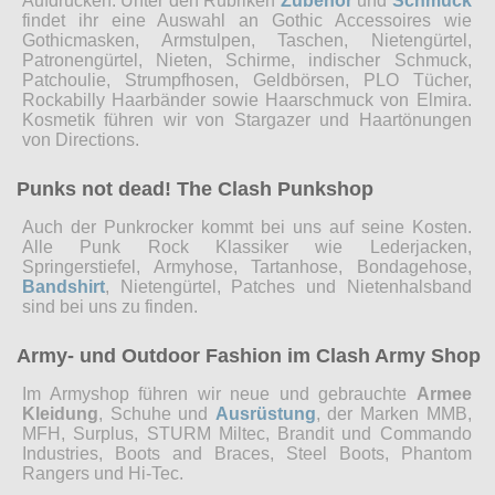
Aufdrucken. Unter den Rubriken
Zubehör
und
Schmuck
findet ihr eine Auswahl an Gothic Accessoires wie
Gothicmasken, Armstulpen, Taschen, Nietengürtel,
Patronengürtel, Nieten, Schirme, indischer Schmuck,
Patchoulie, Strumpfhosen, Geldbörsen, PLO Tücher,
Rockabilly Haarbänder sowie Haarschmuck von Elmira.
Kosmetik führen wir von Stargazer und Haartönungen
von Directions.
Punks not dead! The Clash Punkshop
Auch der Punkrocker kommt bei uns auf seine Kosten.
Alle Punk Rock Klassiker wie Lederjacken,
Springerstiefel, Armyhose, Tartanhose, Bondagehose,
Bandshirt
, Nietengürtel, Patches und Nietenhalsband
sind bei uns zu finden.
Army- und Outdoor Fashion im Clash Army Shop
Im Armyshop führen wir neue und gebrauchte
Armee
Kleidung
, Schuhe und
Ausrüstung
, der Marken MMB,
MFH, Surplus, STURM Miltec, Brandit und Commando
Industries, Boots and Braces, Steel Boots, Phantom
Rangers und Hi-Tec.