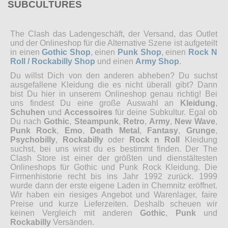
SUBCULTURES
The Clash das Ladengeschäft, der Versand, das Outlet
und der Onlineshop für die Alternative Szene ist aufgeteilt
in einen
Gothic Shop
, einen
Punk Shop
, einen
Rock N
Roll / Rockabilly Shop
und einen
Army Shop
.
Du willst Dich von den anderen abheben? Du suchst
ausgefallene Kleidung die es nicht überall gibt? Dann
bist Du hier in unserem Onlineshop genau richtig! Bei
uns findest Du eine große Auswahl an
Kleidung
,
Schuhen
und
Accessoires
für deine Subkultur. Egal ob
Du nach
Gothic
,
Steampunk
,
Retro
,
Army
,
New Wave
,
Punk Rock
,
Emo
,
Death Metal
,
Fantasy
,
Grunge
,
Psychobilly
,
Rockabilly
oder
Rock n Roll
Kleidung
suchst, bei uns wirst du es bestimmt finden. Der The
Clash Store ist einer der größten und dienstältesten
Onlineshops für Gothic und Punk Rock Kleidung. Die
Firmenhistorie recht bis ins Jahr 1992 zurück. 1999
wurde dann der erste eigene Laden in Chemnitz eröffnet.
Wir haben ein riesiges Angebot und Warenlager, faire
Preise und kurze Lieferzeiten. Deshalb scheuen wir
keinen Vergleich mit anderen
Gothic
,
Punk
und
Rockabilly
Versänden.