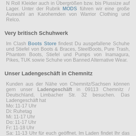
N Roll Kleider auch in Übergrößen bzw. bis Plussize auf
Lager. Unter der Rubrik
MODS
führen wir eine große
Auswahl an Karohemden von Warrior Clothing und
Relco.
Very britisch Schuhwerk
Im Clash
Boots Store
findest Du ausgefallene Schuhe
und Stiefel von Boots & Braces, SteelBoots, Pure Trash,
Phantom Boots, Stiefel und Pumps von Inamagura,
Pikes, TUK sowie Schuhe von Banned Alternative Wear.
Unser Ladengeschäft in Chemnitz
Kunden aus der Nähe von Chemnitz/Sachsen können
gern unser
Ladengeschäft
in 09113 Chemnitz /
Deutschland, Limbacher Str. 32 besuchen. Das
Ladengeschäft hat
Mo: 11-17 Uhr
Di: Ruhetag
Mi: 11-17 Uhr
Do: 11-17 Uhr
Fr: 11-18 Uhr
Sa: 11-13 Uhr für euch geöffnet. Im Laden findet Ihr das