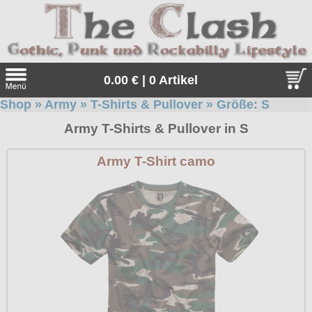
0.00 € | 0 Artikel
Shop
»
Army
»
T-Shirts & Pullover
» Größe:
S
Suche
Army T-Shirts & Pullover in S
Sprache:
Army T-Shirt camo
Angebote
Sonderangebote
Kleidung/Gothic
Geschenketipps
alle Artikel
Punkrock
Gratis
Girlblusen
alle Artikel