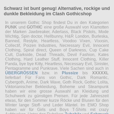
Schwarz ist bunt genug! Alternative, rockige und
dunkle Bekleidung im Clash Gothicshop
In unserem Gothic Shop findest Du in den Kategorien
PUNK
und
GOTHIC
eine große Auswahl von Klamotten
der Marken Jawbreaker, Aderlass, Black Pistols, Mode
Wichtig, Spin doctor, Hellbunny, H&R London, Burleska,
Banned, Restyle, Heartless, Voodoo Vixen, Vixxsin,
Collectif, Poizen Industries, Necressary Evil, Innocent
Clothing, Spiral direct, Queen of Darkness, Cup Cake
Cult, Darkside, Dead Threads, Devil Fashion, Kates
Clothing, Hard Leather Stuff, Innocent Clothing, Killer
Panda, bye bye Kitty, Heartless, Necessary Evil, Sinister,
Pentagramme und Punkrave. Viele Sachen sind auch in
ÜBERGRÖSSEN
bzw. in
Plussize
bis
XXXXXL
lieferbar! Für Fans von Gothic, Dark Romantic,
Cybergoth, Anime, Dark Wave, Goth Rock, Gothic Lolita,
Viktorianischer Bekleidung, Boheme und Steampunk
haben wir eine grosse Auswahl an Kleidung und
Schuhwerk zu günstigen Preisen. Für jede Jahreszeit
etwas, für den Sommer kurze Röcke und Blusen für den
Winter lange Stoff- und Leder Mäntel. Im EMO Shop
haben wir für Girls und Boys T-Shirts mit crazy