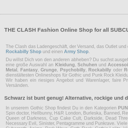
THE CLASH Fashion Online Shop for all SUB
The Clash das Ladengeschäft, der Versand, das Outlet und de
Rockabilly Shop
und einen
Army Shop
.
Du willst Dich von den anderen abheben? Du suchst ausgefal
eine große Auswahl an
Kleidung
,
Schuhen
und
Accessoi
Metal
,
Fantasy
,
Grunge
,
Psychobilly
,
Rockabilly
oder
R
dienstältesten Onlineshops für Gothic und Punk Rock Kleidu
Wir haben ein riesiges Angebot und Warenlager, faire P
Versänden.
Schwarz ist bunt genug! Alternative, rockige und
In unserem Gothic Shop findest Du in den Kategorien
PU
Spin doctor, Hellbunny, H&R London, Burleska, Banned, Restyl
Queen of Darkness, Cup Cake Cult, Darkside, Dead Threads
Necessary Evil, Sinister, Pentagramme und Punkrave. Viel