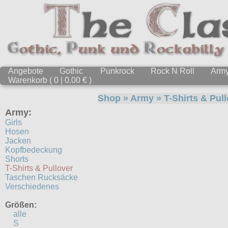
Angebote
Gothic
Punkrock
Rock N Roll
Arm
Warenkorb ( 0 | 0.00 € )
Shop
»
Army
»
T-Shirts & Pul
Army:
Girls
Hosen
Jacken
Kopfbedeckung
Shorts
T-Shirts & Pullover
Taschen Rucksäcke
Verschiedenes
Größen:
alle
S