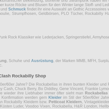
Viktorianischer Bekleidung, Boheme und Steampunk haben wi
mer kurze Röcke und Blusen für den Winter lange Stoff- und Le
und
Schmuck
findet ihr eine Auswahl an Gothic Accessoires 
choulie, Strumpfhosen, Geldbörsen, PLO Tücher, Rockabilly
Punk Rock Klassiker wie Lederjacken, Springerstiefel, Armyho
dung
, Schuhe und
Ausrüstung
, der Marken MMB, MFH, Surplu
c.
Clash Rockabilly Shop
0er/60er Jahre? Die Rockabellas in ihren bunten Kleider und P
ny Cash, Chuck Berry, Bo Diddley, Gene Vincent, Frankie Lymon
re wieder ihre Liebhaber immer öfter sieht man
Rockabellas
r Konfirmation werden gern
Kleider
im Stil der 50er/60er Jah
an Rockabilly Kleidern bzw.
Petticoat Kleidern
, Vintagekleide
, Küsten Luder, Voodoo Vixen, Rockabella, H&R London, Hellb