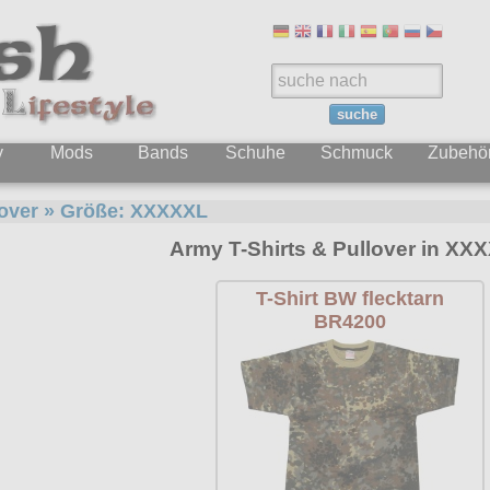
suche
y
Mods
Bands
Schuhe
Schmuck
Zubehö
lover
» Größe:
XXXXXL
Army T-Shirts & Pullover in XX
T-Shirt BW flecktarn
BR4200