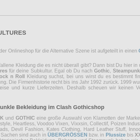
CULTURES
r Onlineshop für die Alternative Szene ist aufgeteilt in einen
lene Kleidung die es nicht überall gibt? Dann bist Du hier in
res
für deine Subkultur. Egal ob Du nach
Gothic
,
Steampunk
ock n Roll
Kleidung suchst, bei uns wirst du es bestimmt fi
ng. Die Firmenhistorie recht bis ins Jahr 1992 zurück. 1999 wu
reise und kurze Lieferzeiten. Deshalb scheuen wir keinen 
 dunkle Bekleidung im Clash Gothicshop
NK
und
GOTHIC
eine große Auswahl von Klamotten der Marken 
e, Heartless, Voodoo Vixen, Vixxsin, Collectif, Poizen Industri
, Devil Fashion, Kates Clothing, Hard Leather Stuff, Innocen
e Sachen sind auch in
ÜBERGRÖSSEN
bzw. in
Plussize
bis
X