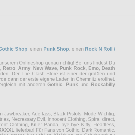
Gothic Shop
, einen
Punk Shop
, einen
Rock N Roll /
 unserem Onlineshop genau richtig! Bei uns findest Du
,
Retro
,
Army
,
New Wave
,
Punk Rock
,
Emo
,
Death
nden. Der The Clash Store ist einer der größten und
rde dann der erste eigene Laden in Chemnitz eröffnet.
Vergleich mit anderen
Gothic
,
Punk
und
Rockabilly
Jawbreaker, Aderlass, Black Pistols, Mode Wichtig,
es, Necressary Evil, Innocent Clothing, Spiral direct,
t Clothing, Killer Panda, bye bye Kitty, Heartless,
XXXXL
lieferbar! Für Fans von Gothic, Dark Romantic,