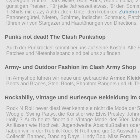
Cybergoth, Anime, Dark Wave, Goth Rock, Gothic Lolita, 
günstigen Preisen. Für jede Jahreszeit etwas, für den Som
T-Shirts mit crazy Aufdrucken. Unter den Rubriken
Zubehör
Patronengürtel, Nieten, Schirme, indischer Schmuck, Pat
führen wir von Stargazer und Haartönungen von Directions.
Punks not dead! The Clash Punkshop
Auch der Punkrocker kommt bei uns auf seine Kosten. Alle 
Patches und Nietenhalsband sind bei uns zu finden.
Army- und Outdoor Fashion im Clash Army Shop
Im Armyshop führen wir neue und gebrauchte
Armee Klei
Boots and Braces, Steel Boots, Phantom Rangers und Hi-Te
Rockabilly, Vintage und Burlesque Bekleidung im 
Rock N Roll never dies! Wer kennt sie nicht die Mode der 5
Woogie, Swing Partys, die Künstler wie Elvis Presley, John
Holly ? Auch heute findet die Vintage Mode der 50er Jah
Anlässen wie Hochzeit, Jugendweihe Abschlußbällen ode
haben wir in der Rubrik Rock N Roll eine große Auswahl 
Collectif, Banned, Dancing Days, Lindy Bop, Miss Fortune