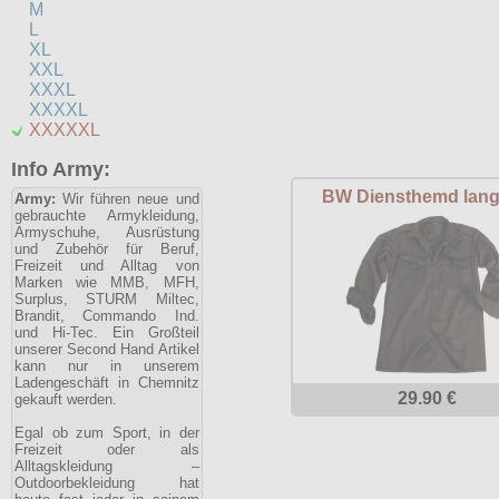
M
L
XL
XXL
XXXL
XXXXL
XXXXXL
Info Army:
BW Diensthemd lan
Army:
Wir führen neue und
gebrauchte Armykleidung,
Armyschuhe, Ausrüstung
und Zubehör für Beruf,
Freizeit und Alltag von
Marken wie MMB, MFH,
Surplus, STURM Miltec,
Brandit, Commando Ind.
und Hi-Tec. Ein Großteil
unserer Second Hand Artikel
kann nur in unserem
Ladengeschäft in Chemnitz
29.90 €
gekauft werden.
Egal ob zum Sport, in der
Freizeit oder als
Alltagskleidung –
Outdoorbekleidung hat