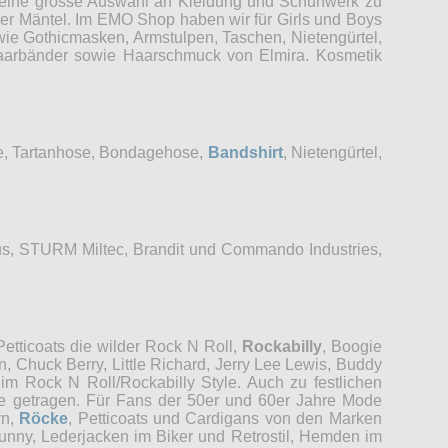
r eine grosse Auswahl an Kleidung und Schuhwerk zu
der Mäntel. Im EMO Shop haben wir für Girls und Boys
wie Gothicmasken, Armstulpen, Taschen, Nietengürtel,
 Haarbänder sowie Haarschmuck von Elmira. Kosmetik
se, Tartanhose, Bondagehose,
Bandshirt
, Nietengürtel,
s, STURM Miltec, Brandit und Commando Industries,
etticoats die wilder Rock N Roll,
Rockabilly
, Boogie
, Chuck Berry, Little Richard, Jerry Lee Lewis, Buddy
im Rock N Roll/Rockabilly Style. Auch zu festlichen
re getragen. Für Fans der 50er und 60er Jahre Mode
rn,
Röcke
, Petticoats und Cardigans von den Marken
unny, Lederjacken im Biker und Retrostil, Hemden im