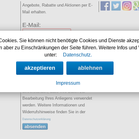
Angebote, Rabatte und Aktionen per E-
Mail erhalten.
E-Mail:
Cookies. Sie können nicht benötigte Cookies und Dienste akzep
Name:
(optional)
 aber zu Einschränkungen der Seite führen. Weitere Infos und 
unter:
Datenschutz.
Spamschutz:
(Ergebnis
eintragen)
akzeptieren
ablehnen
2+5=
Impressum
Sie erklären sich damit
einverstanden, dass Ihre Daten zur
Bearbeitung Ihres Anliegens verwendet
werden. Weitere Informationen und
Widerrufshinweise finden Sie in der
Datenschutzerklärung
absenden