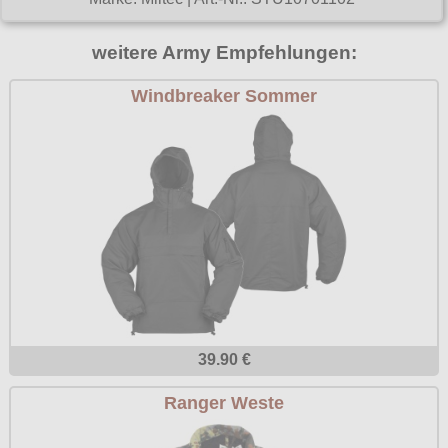
Poizen Industries
Gothic Shop
weitere Army Empfehlungen:
Queen of Darkness
Hot Rod
Relco
Windbreaker Sommer
Punkrock
Restyle
Rockabilly
Rockabella
Mods
Sinister
Spin Doctor
Surplus
Vixxsin
Voodoo Vixen
39.90 €
Warrior Clothing
Ranger Weste