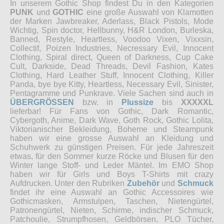
In unserem Gothic Shop findest Du in den Kategorien
PUNK
und
GOTHIC
eine große Auswahl von Klamotten
der Marken Jawbreaker, Aderlass, Black Pistols, Mode
Wichtig, Spin doctor, Hellbunny, H&R London, Burleska,
Banned, Restyle, Heartless, Voodoo Vixen, Vixxsin,
Collectif, Poizen Industries, Necressary Evil, Innocent
Clothing, Spiral direct, Queen of Darkness, Cup Cake
Cult, Darkside, Dead Threads, Devil Fashion, Kates
Clothing, Hard Leather Stuff, Innocent Clothing, Killer
Panda, bye bye Kitty, Heartless, Necessary Evil, Sinister,
Pentagramme und Punkrave. Viele Sachen sind auch in
ÜBERGRÖSSEN
bzw. in
Plussize
bis
XXXXXL
lieferbar! Für Fans von Gothic, Dark Romantic,
Cybergoth, Anime, Dark Wave, Goth Rock, Gothic Lolita,
Viktorianischer Bekleidung, Boheme und Steampunk
haben wir eine grosse Auswahl an Kleidung und
Schuhwerk zu günstigen Preisen. Für jede Jahreszeit
etwas, für den Sommer kurze Röcke und Blusen für den
Winter lange Stoff- und Leder Mäntel. Im EMO Shop
haben wir für Girls und Boys T-Shirts mit crazy
Aufdrucken. Unter den Rubriken
Zubehör
und
Schmuck
findet ihr eine Auswahl an Gothic Accessoires wie
Gothicmasken, Armstulpen, Taschen, Nietengürtel,
Patronengürtel, Nieten, Schirme, indischer Schmuck,
Patchoulie, Strumpfhosen, Geldbörsen, PLO Tücher,