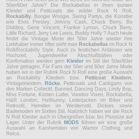
50er/60er Jahre? Die Rockabellas in ihren bunten
Kleider und Petticoats die wilder Rock N Roll,
Rockabilly
, Boogie Woogie, Swing Partys, die Künstler
wie Elvis Presley, Johnny Cash, Chuck Berry, Bo
Diddley, Gene Vincent, Frankie Lymon, Chuck Berry,
Little Richard, Jerry Lee Lewis, Buddy Holly ? Auch heute
findet die Vintage Mode der 50er Jahre wieder ihre
Liebhaber immer öfter sieht man
Rockabellas
im Rock N
Roll/Rockabilly Style. Auch zu festlichen Anlässen wie
Hochzeit, Jugendweihe Abschlußbällen oder
Konfirmation werden gern
Kleider
im Stil der 50er/60er
Jahre getragen. Für Fans der 50er und 60er Jahre Mode
haben wir in der Rubrik Rock N Roll eine große Auswahl
an Rockabilly Kleidern bzw.
Petticoat Kleidern
,
Vintagekleidern,
Röcke
, Petticoats und Cardigans von
den Marken Collectif, Banned, Dancing Days, Lindy Bop,
Miss Fortune, Küsten Luder, Voodoo Vixen, Rockabella,
H&R London, Hellbunny, Lederjacken im Biker und
Retrostil, Hemden im Westernstil, Dickies sowie
Bademoden im Sixties Stil. Natürlich haben wir die Rock
N Roll Kleider auch in Übergrößen bzw. bis Plussize auf
Lager. Unter der Rubrik
MODS
führen wir eine große
Auswahl an Karohemden von Warrior Clothing und
Relco.