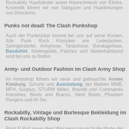
Rockabilly Haarbänder sowie Haarschmuck von Elmira.
Kosmetik führen wir von Stargazer und Haartönungen
von Directions.
Punks not dead! The Clash Punkshop
Auch der Punkrocker kommt bei uns auf seine Kosten.
Alle Punk Rock Klassiker wie Lederjacken,
Springerstiefel, Armyhose, Tartanhose, Bondagehose,
Bandshirt
, Nietengürtel, Patches und Nietenhalsband
sind bei uns zu finden.
Army- und Outdoor Fashion im Clash Army Shop
Im Armyshop führen wir neue und gebrauchte
Armee
Kleidung
, Schuhe und
Ausrüstung
, der Marken MMB,
MFH, Surplus, STURM Miltec, Brandit und Commando
Industries, Boots and Braces, Steel Boots, Phantom
Rangers und Hi-Tec.
Rockabilly, Vintage und Burlesque Bekleidung im
Clash Rockabilly Shop
Rock N Roll never dies! Wer kennt sie nicht die Mode der