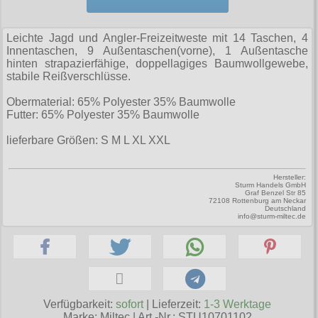
Zubehör
Männerhosen
M
Festivals
Ohrhänger
Warenkorb ( 0 | 0.00 € )
für die Beine
Verschiedenes
Brandit
Männerjacken & Westen
L
Rune Charms
Leichte Jagd und Angler-Freizeitweste mit 14 Taschen, 4
Wave Gotik Treffen
Social Media:
für die Haare
--------------
Burleska
Innentaschen, 9 Außentaschen(vorne), 1 Außentasche
Männermäntel
XL
hinten strapazierfähige, doppellagiges Baumwollgewebe,
M’era Luna Festival
Geldbörsen
gesamt: 0.00 €
Collectif
stabile Reißverschlüsse.
Männershirts kurzam
XXL
Amphi Festival
Gürtel
Cup Cake Cult
Obermaterial: 65% Polyester 35% Baumwolle
Männershirts langarm
XXXL
Kleidung
Futter: 65% Polyester 35% Baumwolle
Halsbänder
Dead Threads
Mittelalter
XXXXL
lieferbare Größen: S M L XL XXL
Bademoden
Handschuhe
Dracula Clothing
XXXXXL
Bauchtaschen
Mützen
Hellbunny
Hersteller:
XXXXXXL
Sturm Handels GmbH
Jogginghosen
Graf Benzel Str 85
Stiefelbänder
72108 Rottenburg am Neckar
Jawbreaker
Deutschland
info@sturm-miltec.de
Outdoorbekleidung
Taschen
Miltec
Petticoats
Tücher
Necessary Evil
Poloshirts
Verschiedenes
Pentagramme
T-Shirts
Verfügbarkeit:
sofort
| Lieferzeit:
1-3 Werktage
Phaze
Begriffe
Marke:
Miltec
|
Art.-Nr.: STU10701102