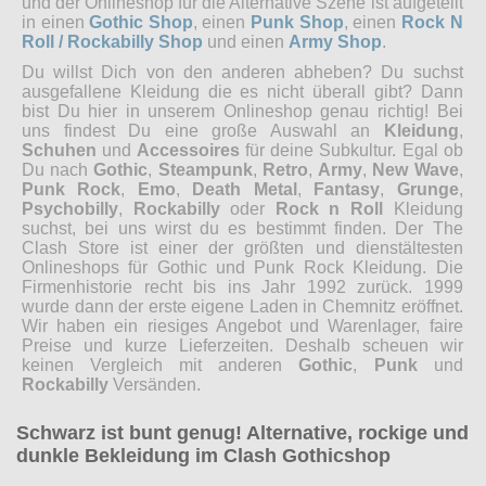
und der Onlineshop für die Alternative Szene ist aufgeteilt
in einen
Gothic Shop
, einen
Punk Shop
, einen
Rock N
Roll / Rockabilly Shop
und einen
Army Shop
.
Du willst Dich von den anderen abheben? Du suchst
ausgefallene Kleidung die es nicht überall gibt? Dann
bist Du hier in unserem Onlineshop genau richtig! Bei
uns findest Du eine große Auswahl an
Kleidung
,
Schuhen
und
Accessoires
für deine Subkultur. Egal ob
Du nach
Gothic
,
Steampunk
,
Retro
,
Army
,
New Wave
,
Punk Rock
,
Emo
,
Death Metal
,
Fantasy
,
Grunge
,
Psychobilly
,
Rockabilly
oder
Rock n Roll
Kleidung
suchst, bei uns wirst du es bestimmt finden. Der The
Clash Store ist einer der größten und dienstältesten
Onlineshops für Gothic und Punk Rock Kleidung. Die
Firmenhistorie recht bis ins Jahr 1992 zurück. 1999
wurde dann der erste eigene Laden in Chemnitz eröffnet.
Wir haben ein riesiges Angebot und Warenlager, faire
Preise und kurze Lieferzeiten. Deshalb scheuen wir
keinen Vergleich mit anderen
Gothic
,
Punk
und
Rockabilly
Versänden.
Schwarz ist bunt genug! Alternative, rockige und
dunkle Bekleidung im Clash Gothicshop