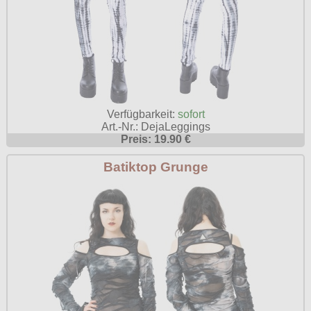
Verfügbarkeit:
sofort
Art.-Nr.: DejaLeggings
Preis: 19.90 €
Batiktop Grunge