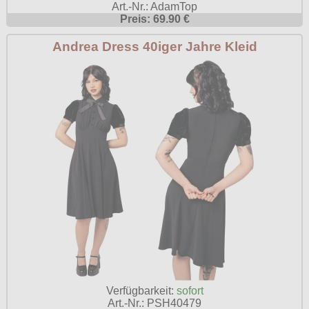
Art.-Nr.: AdamTop
Poizen Industries
Preis: 69.90 €
Gothic Shop
Queen of Darkness
Andrea Dress 40iger Jahre Kleid
Hot Rod
Relco
Punkrock
Restyle
Rockabilly
Rockabella
Mods
Sinister
Spin Doctor
Surplus
Vixxsin
Voodoo Vixen
Warrior Clothing
Verfügbarkeit:
sofort
Art.-Nr.: PSH40479