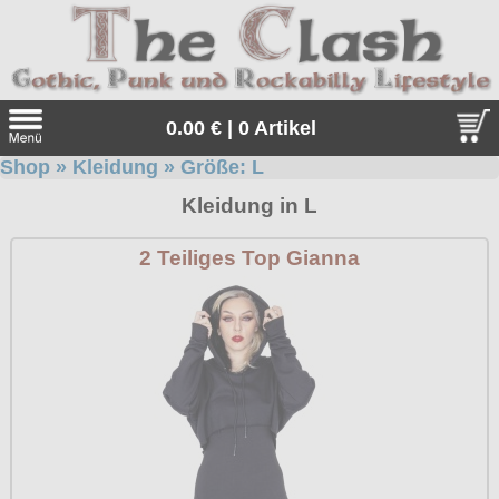
0.00 € | 0 Artikel
Shop
»
Kleidung
» Größe:
L
Suche
Kleidung in L
Sprache:
2 Teiliges Top Gianna
Angebote
Sonderangebote
Kleidung/Gothic
Geschenketipps
alle Artikel
Punkrock
Gratis
Girlblusen
alle Artikel