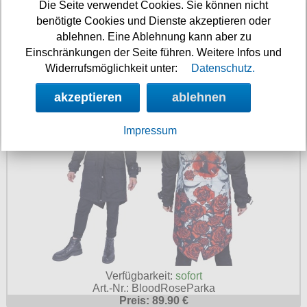
Verfügbarkeit:
sofort
Die Seite verwendet Cookies. Sie können nicht
Art.-Nr.: BloodRoseParka2
benötigte Cookies und Dienste akzeptieren oder
Preis: 89.90 €
ablehnen. Eine Ablehnung kann aber zu
Einschränkungen der Seite führen. Weitere Infos und
Blood Rose Parka Männer
Widerrufsmöglichkeit unter:
Datenschutz.
akzeptieren
ablehnen
Impressum
Verfügbarkeit:
sofort
Art.-Nr.: BloodRoseParka
Preis: 89.90 €