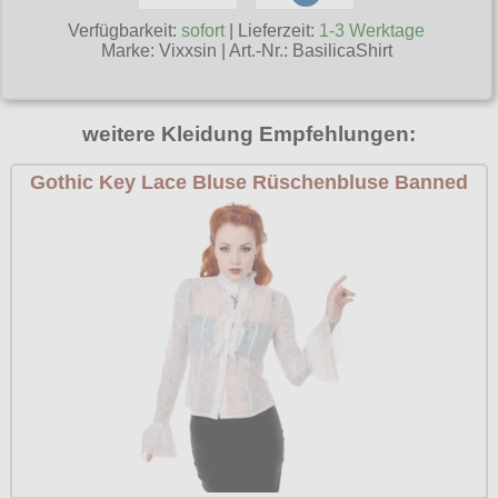
Poizen Industries
Verfügbarkeit:
sofort
| Lieferzeit:
1-3 Werktage
Gothic Shop
Marke:
Vixxsin
|
Art.-Nr.: BasilicaShirt
Queen of Darkness
Hot Rod
Relco
Punkrock
weitere Kleidung Empfehlungen:
Restyle
Rockabilly
Gothic Key Lace Bluse Rüschenbluse Banned
Rockabella
Mods
Sinister
Spin Doctor
Surplus
Vixxsin
Voodoo Vixen
Warrior Clothing