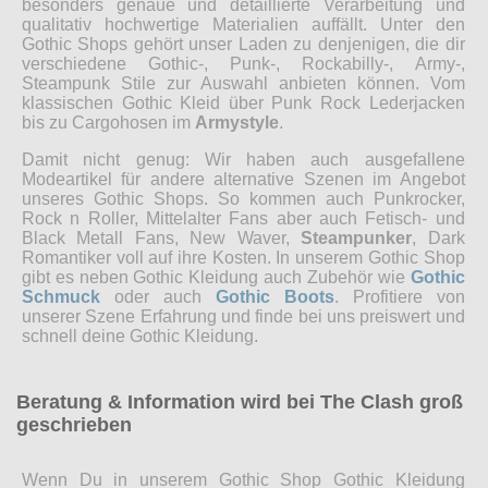
besonders genaue und detaillierte Verarbeitung und
qualitativ hochwertige Materialien auffällt. Unter den
Gothic Shops gehört unser Laden zu denjenigen, die dir
verschiedene Gothic-, Punk-, Rockabilly-, Army-,
Steampunk Stile zur Auswahl anbieten können. Vom
klassischen Gothic Kleid über Punk Rock Lederjacken
bis zu Cargohosen im
Armystyle
.
Damit nicht genug: Wir haben auch ausgefallene
Modeartikel für andere alternative Szenen im Angebot
unseres Gothic Shops. So kommen auch Punkrocker,
Rock n Roller, Mittelalter Fans aber auch Fetisch- und
Black Metall Fans, New Waver,
Steampunker
, Dark
Romantiker voll auf ihre Kosten. In unserem Gothic Shop
gibt es neben Gothic Kleidung auch Zubehör wie
Gothic
Schmuck
oder auch
Gothic Boots
. Profitiere von
unserer Szene Erfahrung und finde bei uns preiswert und
schnell deine Gothic Kleidung.
Beratung & Information wird bei The Clash groß
geschrieben
Wenn Du in unserem Gothic Shop Gothic Kleidung