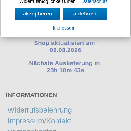
Widerrufsmöglichkeit unter:
Datenschutz.
akzeptieren
ablehnen
Verfügbarkeit:
sofort
Art.-Nr.: LDSTPA2610
Preis: 59.90 €
Impressum
Shop aktualisiert am:
08.08.2026
Nächste Auslieferung in:
28h 10m 42s
INFORMATIONEN
Widerrufsbelehrung
Impressum/Kontakt