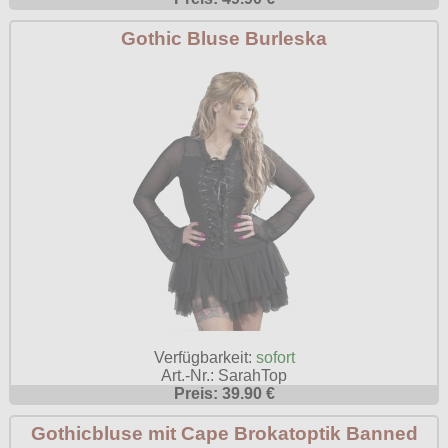
Poizen Industries
Gothic Bluse Burleska
Gothic Shop
Queen of Darkness
Hot Rod
Relco
Punkrock
Restyle
Rockabilly
Rockabella
Mods
Sinister
Spin Doctor
Surplus
Vixxsin
Voodoo Vixen
Verfügbarkeit:
sofort
Art.-Nr.: SarahTop
Warrior Clothing
Preis: 39.90 €
Gothicbluse mit Cape Brokatoptik Banned