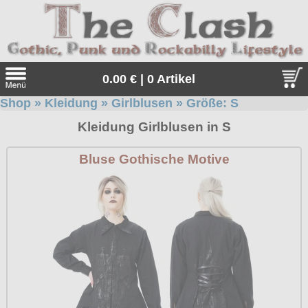
0.00 € | 0 Artikel
Shop
»
Kleidung
»
Girlblusen
» Größe:
S
Suche
Kleidung Girlblusen in S
Sprache:
Bluse Gothische Motive
Angebote
Sonderangebote
Kleidung/Gothic
Geschenketipps
alle Artikel
Punkrock
Gratis
Girlblusen
alle Artikel