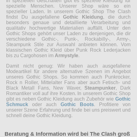
In speziellen Geschäften gibt es spezielle Kleidung für
spezielle Menschen. Unserer Shop wäre so ein
spezieller Laden. In unserem Gothic Shop The Clash
findst Du ausgefallene
Gothic Kleidung
, die durch
besonders genaue und detaillierte Verarbeitung und
qualitativ hochwertige Materialien auffällt. Unter den
Gothic Shops gehört unser Laden zu denjenigen, die dir
verschiedene Gothic-, Punk-, Rockabilly-, Army-,
Steampunk Stile zur Auswahl anbieten können. Vom
klassischen Gothic Kleid über Punk Rock Lederjacken
bis zu Cargohosen im
Armystyle
.
Damit nicht genug: Wir haben auch ausgefallene
Modeartikel für andere alternative Szenen im Angebot
unseres Gothic Shops. So kommen auch Punkrocker,
Rock n Roller, Mittelalter Fans aber auch Fetisch- und
Black Metall Fans, New Waver,
Steampunker
, Dark
Romantiker voll auf ihre Kosten. In unserem Gothic Shop
gibt es neben Gothic Kleidung auch Zubehör wie
Gothic
Schmuck
oder auch
Gothic Boots
. Profitiere von
unserer Szene Erfahrung und finde bei uns preiswert und
schnell deine Gothic Kleidung.
Beratung & Information wird bei The Clash groß