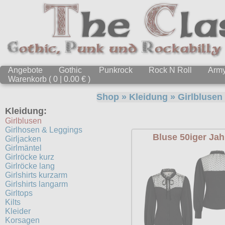
Angebote
Gothic
Punkrock
Rock N Roll
Arm
Warenkorb ( 0 | 0.00 € )
Shop
»
Kleidung
»
Girlblusen
Kleidung:
Girlblusen
Girlhosen & Leggings
Bluse 50iger Jah
Girljacken
Girlmäntel
Girlröcke kurz
Girlröcke lang
Girlshirts kurzarm
Girlshirts langarm
Girltops
Kilts
Kleider
Korsagen