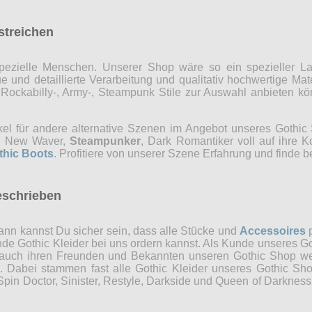
rstreichen
r spezielle Menschen. Unserer Shop wäre so ein spezieller 
 und detaillierte Verarbeitung und qualitativ hochwertige Mate
, Rockabilly-, Army-, Steampunk Stile zur Auswahl anbieten 
kel für andere alternative Szenen im Angebot unseres Gothi
ns, New Waver,
Steampunker
, Dark Romantiker voll auf ihre 
thic Boots
. Profitiere von unserer Szene Erfahrung und finde b
eschrieben
nn kannst Du sicher sein, dass alle Stücke und
Accessoires
p
ende Gothic Kleider bei uns ordern kannst. Als Kunde unseres Go
 auch ihren Freunden und Bekannten unseren Gothic Shop weit
n. Dabei stammen fast alle Gothic Kleider unseres Gothic Sh
in Doctor, Sinister, Restyle, Darkside und Queen of Darkness 