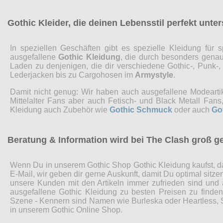
Gothic Kleider, die deinen Lebensstil perfekt unte
In speziellen Geschäften gibt es spezielle Kleidung fü
ausgefallene
Gothic Kleidung
, die durch besonders genaue
Laden zu denjenigen, die dir verschiedene Gothic-, Punk-
Lederjacken bis zu Cargohosen im
Armystyle
.
Damit nicht genug: Wir haben auch ausgefallene Modearti
Mittelalter Fans aber auch Fetisch- und Black Metall Fa
Kleidung auch Zubehör wie
Gothic Schmuck
oder auch
Go
Beratung & Information wird bei The Clash groß g
Wenn Du in unserem Gothic Shop Gothic Kleidung kaufst, da
E-Mail, wir geben dir gerne Auskunft, damit Du optimal sitz
unsere Kunden mit den Artikeln immer zufrieden sind und
ausgefallene Gothic Kleidung zu besten Preisen zu finde
Szene - Kennern sind Namen wie Burleska oder Heartless, Sp
in unserem Gothic Online Shop.