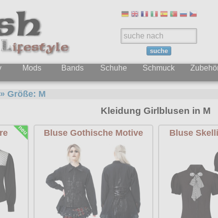
suche
y
Mods
Bands
Schuhe
Schmuck
Zubehö
» Größe:
M
Kleidung Girlblusen in M
re
Bluse Gothische Motive
Bluse Skell