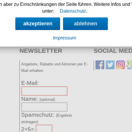
 aber zu Einschränkungen der Seite führen. Weitere Infos und 
08.08.2026
unter:
Datenschutz.
Nächste Auslieferung in:
akzeptieren
ablehnen
0h 11m 10s
Impressum
NEWSLETTER
SOCIAL MED
Angebote, Rabatte und Aktionen per E-
Mail erhalten.
E-Mail:
Name:
(optional)
Spamschutz:
(Ergebnis
eintragen)
2+5=