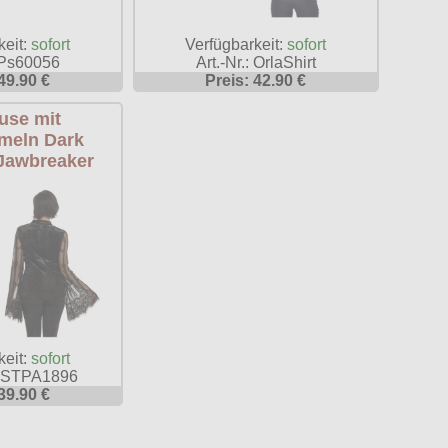
Verfügbarkeit:
sofort
keit:
sofort
Art.-Nr.: OrlaShirt
: Ps60056
Preis: 42.90 €
49.90 €
use mit
meln Dark
Jawbreaker
keit:
sofort
LDSTPA1896
39.90 €