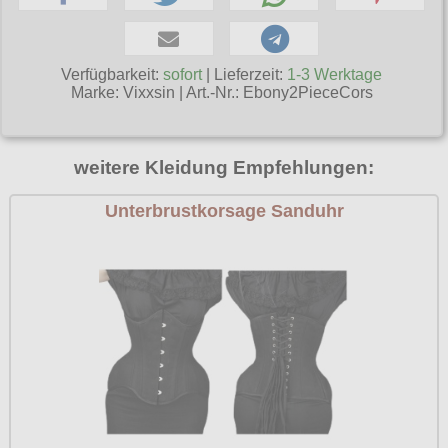
Poizen Industries
Gothic Shop
Queen of Darkness
Verfügbarkeit:
sofort
| Lieferzeit:
1-3 Werktage
Hot Rod
Relco
Marke:
Vixxsin
|
Art.-Nr.: Ebony2PieceCors
Punkrock
Restyle
Rockabilly
Rockabella
weitere Kleidung Empfehlungen:
Mods
Sinister
Unterbrustkorsage Sanduhr
Spin Doctor
Surplus
Vixxsin
Voodoo Vixen
Warrior Clothing