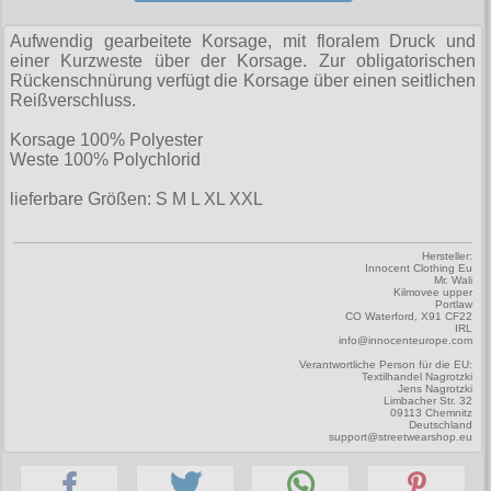
Zubehör
Männerhosen
M
Festivals
Ohrhänger
Warenkorb ( 0 | 0.00 € )
für die Beine
Verschiedenes
Brandit
Aufwendig gearbeitete Korsage, mit floralem Druck und
Männerjacken & Westen
L
Rune Charms
einer Kurzweste über der Korsage. Zur obligatorischen
Wave Gotik Treffen
Social Media:
für die Haare
--------------
Burleska
Rückenschnürung verfügt die Korsage über einen seitlichen
Männermäntel
XL
Reißverschluss.
M’era Luna Festival
Geldbörsen
gesamt: 0.00 €
Collectif
Männershirts kurzam
XXL
Korsage 100% Polyester
Amphi Festival
Gürtel
Cup Cake Cult
Weste 100% Polychlorid
Männershirts langarm
XXXL
Kleidung
Halsbänder
Dead Threads
lieferbare Größen: S M L XL XXL
Mittelalter
XXXXL
Bademoden
Handschuhe
Dracula Clothing
XXXXXL
Hersteller:
Bauchtaschen
Mützen
Innocent Clothing Eu
Hellbunny
Mr. Wali
XXXXXXL
Kilmovee upper
Jogginghosen
Stiefelbänder
Portlaw
Jawbreaker
CO Waterford, X91 CF22
IRL
Outdoorbekleidung
Taschen
info@innocenteurope.com
Miltec
Verantwortliche Person für die EU:
Petticoats
Textilhandel Nagrotzki
Tücher
Jens Nagrotzki
Necessary Evil
Limbacher Str. 32
09113 Chemnitz
Poloshirts
Verschiedenes
Deutschland
Pentagramme
support@streetwearshop.eu
T-Shirts
Phaze
Begriffe