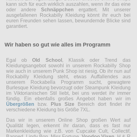
kann sich für euch wirklich auszahlen, wenn ihr das eine
oder andere
Schnäppchen
ergattert. Mit unserer
ausgefallenen Rockabilly Kleidung könnt ihr euch bei
euren Freunden sehen lassen, bewundernde Blicke sind
garantiert.
Wir haben so gut wie alles im Programm
Egal ob
Old School
, Klassik oder Trend das
Kleidungsangebot sowohl in unserem Rockabilly Shop
wie auch in unserem Punk Shop ist riesig. Ob ihr nun auf
Rockabilly Kleidung steht, etwas Auffallendes aus
unserem Rockabella Programm sucht, gewagtere
Burlesque Kleidung bevorzugt oder Steampunk Kleidung
im Viktorianischen Stil liebt, bei uns werdet ihr immer
fündig. Ein ebenfalls großes Angebot haben wir im
Übergrößen
bzw.
Plus Size
Bereich dort findet ihr
verschiedene Kleidung bis Größe 7XL.
Das wir in unserem Online Shop großen Wert auf
Qualität legen, erkennt ihr daran, dass es fast nur
Markenkleidung wie z.B. von Cupcake Cult, Collectif,
Banned, Lindy Bop, Miss Fortune,
Voodoo Vixen
, H & R