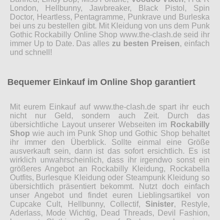
London, Hellbunny, Jawbreaker, Black Pistol, Spin
Doctor, Heartless, Pentagramme, Punkrave und Burleska
bei uns zu bestellen gibt. Mit Kleidung von uns dem Punk
Gothic Rockabilly Online Shop www.the-clash.de seid ihr
immer Up to Date. Das alles
zu besten Preisen
, einfach
und schnell!
Bequemer Einkauf im Online Shop garantiert
Mit eurem Einkauf auf www.the-clash.de spart ihr euch
nicht nur Geld, sondern auch Zeit. Durch das
übersichtliche Layout unserer Webseiten im
Rockabilly
Shop
wie auch im Punk Shop und Gothic Shop behaltet
ihr immer den Überblick. Sollte einmal eine Größe
ausverkauft sein, dann ist das sofort ersichtlich. Es ist
wirklich unwahrscheinlich, dass ihr irgendwo sonst ein
größeres Angebot an Rockabilly Kleidung, Rockabella
Outfits, Burlesque Kleidung oder Steampunk Kleidung so
übersichtlich präsentiert bekommt. Nutzt doch einfach
unser Angebot und findet euren Lieblingsartikel von
Cupcake Cult, Hellbunny, Collectif,
Sinister
, Restyle,
Aderlass, Mode Wichtig, Dead Threads, Devil Fashion,