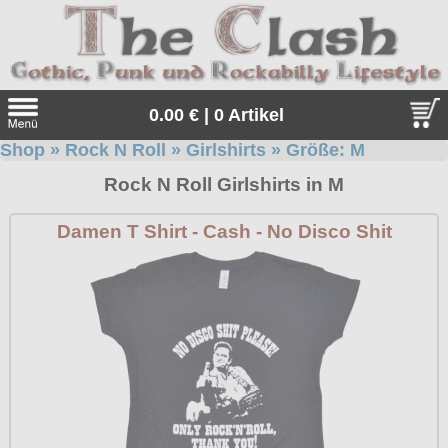
0.00 € | 0 Artikel
Shop
»
Rock N Roll
»
Girlshirts
» Größe:
M
Suche
Rock N Roll Girlshirts in M
Sprache:
Damen T Shirt - Cash - No Disco Shit
Angebote
Sonderangebote
Kleidung/Gothic
Geschenketipps
alle Artikel
Punkrock
Gratis
Girlblusen
alle Artikel