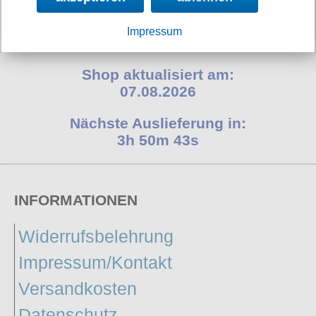
Verfügbarkeit:
sofort
Art.-Nr.: PSH60316
Impressum
Preis: 49.90 €
Shop aktualisiert am:
07.08.2026
Nächste Auslieferung in:
3h 50m 43s
INFORMATIONEN
Widerrufsbelehrung
Impressum/Kontakt
Versandkosten
Datenschutz