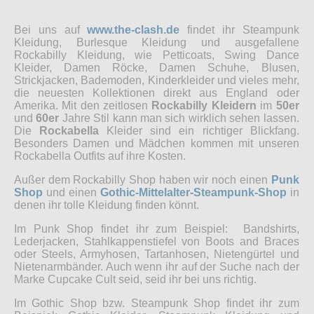
Bei uns auf
www.the-clash.de
findet ihr Steampunk
Kleidung, Burlesque Kleidung und ausgefallene
Rockabilly Kleidung, wie Petticoats, Swing Dance
Kleider, Damen Röcke, Damen Schuhe, Blusen,
Strickjacken, Bademoden, Kinderkleider und vieles mehr,
die neuesten Kollektionen direkt aus England oder
Amerika. Mit den zeitlosen
Rockabilly Kleidern
im
50er
und
60er
Jahre Stil kann man sich wirklich sehen lassen.
Die
Rockabella
Kleider sind ein richtiger Blickfang.
Besonders Damen und Mädchen kommen mit unseren
Rockabella Outfits auf ihre Kosten.
Außer dem Rockabilly Shop haben wir noch einen
Punk
Shop
und einen
Gothic-Mittelalter-Steampunk-Shop
in
denen ihr tolle Kleidung finden könnt.
Im Punk Shop findet ihr zum Beispiel: Bandshirts,
Lederjacken, Stahlkappenstiefel von Boots and Braces
oder Steels, Armyhosen, Tartanhosen, Nietengürtel und
Nietenarmbänder. Auch wenn ihr auf der Suche nach der
Marke Cupcake Cult seid, seid ihr bei uns richtig.
Im Gothic Shop bzw. Steampunk Shop findet ihr zum