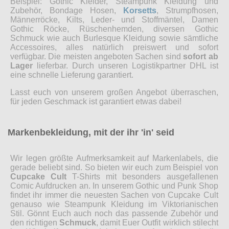
Beispiel: Gothic Kleider, Steampunk Kleidung und
Zubehör, Bondage Hosen,
Korsetts
, Strumpfhosen,
Männerröcke, Kilts, Leder- und Stoffmäntel, Damen
Gothic Röcke, Rüschenhemden, diversen Gothic
Schmuck wie auch Burlesque Kleidung sowie sämtliche
Accessoires, alles natürlich preiswert und sofort
verfügbar. Die meisten angeboten Sachen sind
sofort ab
Lager
lieferbar. Durch unseren Logistikpartner DHL ist
eine schnelle Lieferung garantiert.
Lasst euch von unserem großen Angebot überraschen,
für jeden Geschmack ist garantiert etwas dabei!
Markenbekleidung, mit der ihr 'in' seid
Wir legen größte Aufmerksamkeit auf Markenlabels, die
gerade beliebt sind. So bieten wir euch zum Beispiel von
Cupcake Cult
T-Shirts mit besonders ausgefallenen
Comic Aufdrucken an. In unserem Gothic und Punk Shop
findet ihr immer die neuesten Sachen von Cupcake Cult
genauso wie Steampunk Kleidung im Viktorianischen
Stil. Gönnt Euch auch noch das passende Zubehör und
den richtigen
Schmuck
, damit Euer Outfit wirklich stilecht