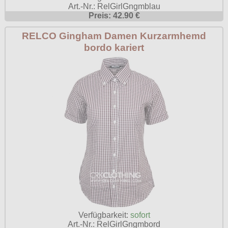
Art.-Nr.: RelGirlGngmblau
Poizen Industries
Preis: 42.90 €
Gothic Shop
Queen of Darkness
RELCO Gingham Damen Kurzarmhemd
Hot Rod
bordo kariert
Relco
Punkrock
Restyle
Rockabilly
Rockabella
Mods
Sinister
Spin Doctor
Surplus
Vixxsin
Voodoo Vixen
Warrior Clothing
Verfügbarkeit:
sofort
Art.-Nr.: RelGirlGngmbord