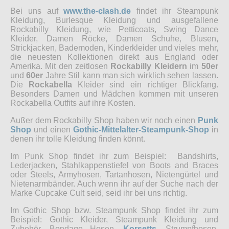
Bei uns auf
www.the-clash.de
findet ihr Steampunk
Kleidung, Burlesque Kleidung und ausgefallene
Rockabilly Kleidung, wie Petticoats, Swing Dance
Kleider, Damen Röcke, Damen Schuhe, Blusen,
Strickjacken, Bademoden, Kinderkleider und vieles mehr,
die neuesten Kollektionen direkt aus England oder
Amerika. Mit den zeitlosen
Rockabilly Kleidern
im
50er
und
60er
Jahre Stil kann man sich wirklich sehen lassen.
Die
Rockabella
Kleider sind ein richtiger Blickfang.
Besonders Damen und Mädchen kommen mit unseren
Rockabella Outfits auf ihre Kosten.
Außer dem Rockabilly Shop haben wir noch einen
Punk
Shop
und einen
Gothic-Mittelalter-Steampunk-Shop
in
denen ihr tolle Kleidung finden könnt.
Im Punk Shop findet ihr zum Beispiel: Bandshirts,
Lederjacken, Stahlkappenstiefel von Boots and Braces
oder Steels, Armyhosen, Tartanhosen, Nietengürtel und
Nietenarmbänder. Auch wenn ihr auf der Suche nach der
Marke Cupcake Cult seid, seid ihr bei uns richtig.
Im Gothic Shop bzw. Steampunk Shop findet ihr zum
Beispiel: Gothic Kleider, Steampunk Kleidung und
Zubehör, Bondage Hosen,
Korsetts
, Strumpfhosen,