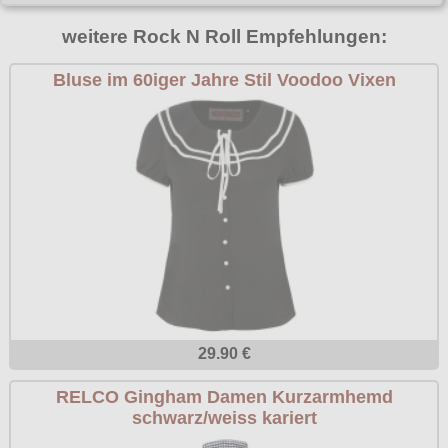
Poizen Industries
weitere Rock N Roll Empfehlungen:
Gothic Shop
Queen of Darkness
Hot Rod
Bluse im 60iger Jahre Stil Voodoo Vixen
Relco
Punkrock
Restyle
Rockabilly
Rockabella
Mods
Sinister
Spin Doctor
Surplus
Vixxsin
Voodoo Vixen
29.90 €
Warrior Clothing
RELCO Gingham Damen Kurzarmhemd
schwarz/weiss kariert