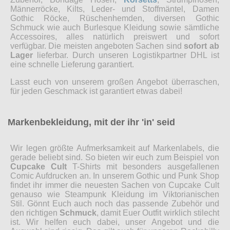
Männerröcke, Kilts, Leder- und Stoffmäntel, Damen
Gothic Röcke, Rüschenhemden, diversen Gothic
Schmuck wie auch Burlesque Kleidung sowie sämtliche
Accessoires, alles natürlich preiswert und sofort
verfügbar. Die meisten angeboten Sachen sind
sofort ab
Lager
lieferbar. Durch unseren Logistikpartner DHL ist
eine schnelle Lieferung garantiert.
Lasst euch von unserem großen Angebot überraschen,
für jeden Geschmack ist garantiert etwas dabei!
Markenbekleidung, mit der ihr 'in' seid
Wir legen größte Aufmerksamkeit auf Markenlabels, die
gerade beliebt sind. So bieten wir euch zum Beispiel von
Cupcake Cult
T-Shirts mit besonders ausgefallenen
Comic Aufdrucken an. In unserem Gothic und Punk Shop
findet ihr immer die neuesten Sachen von Cupcake Cult
genauso wie Steampunk Kleidung im Viktorianischen
Stil. Gönnt Euch auch noch das passende Zubehör und
den richtigen
Schmuck
, damit Euer Outfit wirklich stilecht
ist. Wir helfen euch dabei, unser Angebot und die