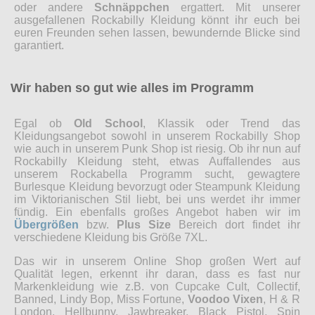
oder andere
Schnäppchen
ergattert. Mit unserer
ausgefallenen Rockabilly Kleidung könnt ihr euch bei
euren Freunden sehen lassen, bewundernde Blicke sind
garantiert.
Wir haben so gut wie alles im Programm
Egal ob
Old School
, Klassik oder Trend das
Kleidungsangebot sowohl in unserem Rockabilly Shop
wie auch in unserem Punk Shop ist riesig. Ob ihr nun auf
Rockabilly Kleidung steht, etwas Auffallendes aus
unserem Rockabella Programm sucht, gewagtere
Burlesque Kleidung bevorzugt oder Steampunk Kleidung
im Viktorianischen Stil liebt, bei uns werdet ihr immer
fündig. Ein ebenfalls großes Angebot haben wir im
Übergrößen
bzw.
Plus Size
Bereich dort findet ihr
verschiedene Kleidung bis Größe 7XL.
Das wir in unserem Online Shop großen Wert auf
Qualität legen, erkennt ihr daran, dass es fast nur
Markenkleidung wie z.B. von Cupcake Cult, Collectif,
Banned, Lindy Bop, Miss Fortune,
Voodoo Vixen
, H & R
London, Hellbunny, Jawbreaker, Black Pistol, Spin