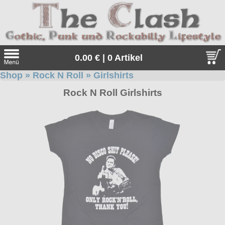
0.00 € | 0 Artikel
Shop
»
Rock N Roll
»
Girlshirts
Suche
Rock N Roll Girlshirts
Sprache:
Angebote
Sonderangebote
Kleidung/Gothic
Geschenketipps
alle Artikel
Punkrock
Gratis
Girlblusen
alle Artikel