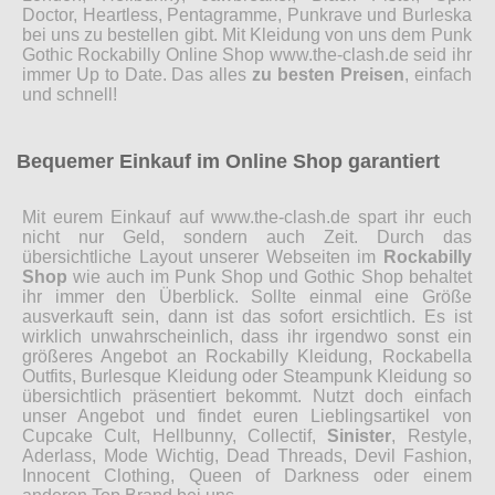
Doctor, Heartless, Pentagramme, Punkrave und Burleska
bei uns zu bestellen gibt. Mit Kleidung von uns dem Punk
Gothic Rockabilly Online Shop www.the-clash.de seid ihr
immer Up to Date. Das alles
zu besten Preisen
, einfach
und schnell!
Bequemer Einkauf im Online Shop garantiert
Mit eurem Einkauf auf www.the-clash.de spart ihr euch
nicht nur Geld, sondern auch Zeit. Durch das
übersichtliche Layout unserer Webseiten im
Rockabilly
Shop
wie auch im Punk Shop und Gothic Shop behaltet
ihr immer den Überblick. Sollte einmal eine Größe
ausverkauft sein, dann ist das sofort ersichtlich. Es ist
wirklich unwahrscheinlich, dass ihr irgendwo sonst ein
größeres Angebot an Rockabilly Kleidung, Rockabella
Outfits, Burlesque Kleidung oder Steampunk Kleidung so
übersichtlich präsentiert bekommt. Nutzt doch einfach
unser Angebot und findet euren Lieblingsartikel von
Cupcake Cult, Hellbunny, Collectif,
Sinister
, Restyle,
Aderlass, Mode Wichtig, Dead Threads, Devil Fashion,
Innocent Clothing, Queen of Darkness oder einem