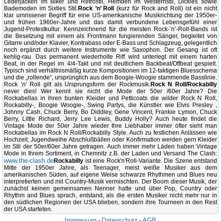
Lederjacken im Biker und Retrostil, Hemden im Westernstil, Dickies sowie
Bademoden im Sixties Stil.
Rock ’n’ Roll
(kurz für Rock and Roll) ist ein nicht
klar umrissener Begriff für eine US-amerikanische Musikrichtung der 1950er-
und frühen 1960er-Jahre und das damit verbundene Lebensgefühl einer
Jugend-Protestkultur. Kennzeichnend für die meisten Rock-’n’-Roll-Bands ist
die Besetzung mit einem als Frontmann fungierenden Sänger, begleitet von
Gitarre und/oder Klavier, Kontrabass oder E-Bass und Schlagzeug, gelegentlich
noch ergänzt durch weitere Instrumente wie Saxophon. Der Gesang ist oft
kehlig-rau. Das permanent wiederholte Riff wird unterlegt mit einem harten
Beat, in der Regel im 4/4-Takt und mit deutlichem Backbeat/Offbeat gespielt.
Typisch sind verhältnismäßig kurze Kompositionen im 12-taktigen Bluesschema
und die „rollende“, ursprünglich aus dem Boogie-Woogie stammende Basslinie.
Rock ’n’ Roll gilt als Ursprungsform der Rockmusik.
Rock N Roll/Rockabilly
never dies! Wer kennt sie nicht die Mode der 50er /60er Jahre? Die
Rockabellas in ihren bunten Kleider und Petticoats die wilder Rock N Roll,
Rockabilly-, Boogie Woogie-, Swing Partys, die Künstler wie Elvis Presley ,
Johnny Cash, Chuck Berry, Bo Diddley, Gene Vincent, Frankie Lymon, Chuck
Berry, Little Richard, Jerry Lee Lewis, Buddy Holly? Auch heute findet die
Vintage Mode der 50er Jahre wieder Ihre Liebhaber immer öfter sieht man
Rockabellas im Rock N Roll/Rockabilly Style. Auch zu festlichen Anlässen wie
Hochzeit, Jugendweihe Abschlußbällen oder Konfirmation werden gern Kleider
im Stil der 50er/60er Jahre getragen. Auch immer mehr Läden haben Vintage
Mode in Ihrem Sortiment, in Chemnitz z.B. der Laden und Versand The Clash:
www.the-clash.de
Rockabilly
ist eine Rock'n'Roll-Variante. Die Szene entstand
Mitte der 1950er Jahre, als Teenager, meist weiße Musiker aus dem
amerikanischen Süden, auf eigene Weise schwarze Rhythmen und Blues neu
interpretierten und mit Country-Musik vermischten. Der Boom dieser Musik, der
zunächst keinen gemeinsamen Nenner hatte und über Pop, Country oder
Rhythm and Blues sprach, entstand, als die ersten Musiker nicht mehr nur in
den südlichen Regionen der USA blieben, sondern ihre Tourneen in den Rest
der USA starteten.
Impressum
Datenschutz
AGB
-
-