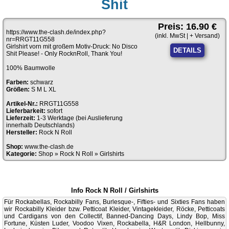
Shit
Preis: 16.90 €
https://www.the-clash.de/index.php?
(inkl. MwSt | + Versand)
nr=RRGT11G558
Girlshirt vorn mit großem Motiv-Druck: No Disco
DETAILS
Shit Please! - Only RocknRoll, Thank You!
100% Baumwolle
Farben:
schwarz
Größen:
S M L XL
Artikel-Nr.:
RRGT11G558
Lieferbarkeit:
sofort
Lieferzeit:
1-3 Werktage (bei Auslieferung
innerhalb Deutschlands)
Hersteller:
Rock N Roll
Shop:
www.the-clash.de
Kategorie:
Shop
»
Rock N Roll
»
Girlshirts
Info Rock N Roll / Girlshirts
Für Rockabellas, Rockabilly Fans, Burlesque-, Fifties- und Sixties Fans haben
wir Rockabilly Kleider bzw. Petticoat Kleider, Vintagekleider, Röcke, Petticoats
und Cardigans von den Collectif, Banned-Dancing Days, Lindy Bop, Miss
Fortune, Küsten Luder, Voodoo Vixen, Rockabella, H&R London, Hellbunny,