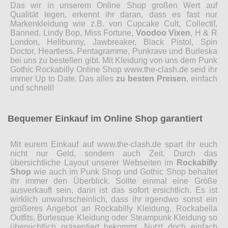
Das wir in unserem Online Shop großen Wert auf
Qualität legen, erkennt ihr daran, dass es fast nur
Markenkleidung wie z.B. von Cupcake Cult, Collectif,
Banned, Lindy Bop, Miss Fortune,
Voodoo Vixen
, H & R
London, Hellbunny, Jawbreaker, Black Pistol, Spin
Doctor, Heartless, Pentagramme, Punkrave und Burleska
bei uns zu bestellen gibt. Mit Kleidung von uns dem Punk
Gothic Rockabilly Online Shop www.the-clash.de seid ihr
immer Up to Date. Das alles
zu besten Preisen
, einfach
und schnell!
Bequemer Einkauf im Online Shop garantiert
Mit eurem Einkauf auf www.the-clash.de spart ihr euch
nicht nur Geld, sondern auch Zeit. Durch das
übersichtliche Layout unserer Webseiten im
Rockabilly
Shop
wie auch im Punk Shop und Gothic Shop behaltet
ihr immer den Überblick. Sollte einmal eine Größe
ausverkauft sein, dann ist das sofort ersichtlich. Es ist
wirklich unwahrscheinlich, dass ihr irgendwo sonst ein
größeres Angebot an Rockabilly Kleidung, Rockabella
Outfits, Burlesque Kleidung oder Steampunk Kleidung so
übersichtlich präsentiert bekommt. Nutzt doch einfach