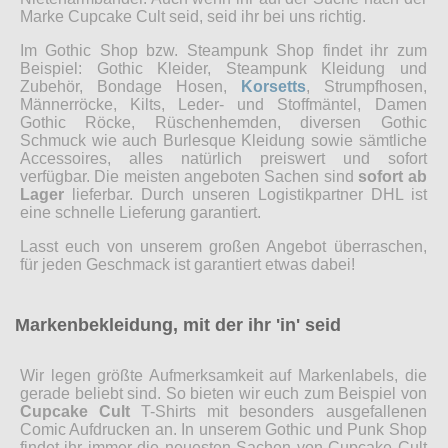
Marke Cupcake Cult seid, seid ihr bei uns richtig.
Im Gothic Shop bzw. Steampunk Shop findet ihr zum
Beispiel: Gothic Kleider, Steampunk Kleidung und
Zubehör, Bondage Hosen,
Korsetts
, Strumpfhosen,
Männerröcke, Kilts, Leder- und Stoffmäntel, Damen
Gothic Röcke, Rüschenhemden, diversen Gothic
Schmuck wie auch Burlesque Kleidung sowie sämtliche
Accessoires, alles natürlich preiswert und sofort
verfügbar. Die meisten angeboten Sachen sind
sofort ab
Lager
lieferbar. Durch unseren Logistikpartner DHL ist
eine schnelle Lieferung garantiert.
Lasst euch von unserem großen Angebot überraschen,
für jeden Geschmack ist garantiert etwas dabei!
Markenbekleidung, mit der ihr 'in' seid
Wir legen größte Aufmerksamkeit auf Markenlabels, die
gerade beliebt sind. So bieten wir euch zum Beispiel von
Cupcake Cult
T-Shirts mit besonders ausgefallenen
Comic Aufdrucken an. In unserem Gothic und Punk Shop
findet ihr immer die neuesten Sachen von Cupcake Cult