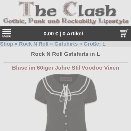
0.00 € | 0 Artikel
Shop
»
Rock N Roll
»
Girlshirts
» Größe:
L
Suche
Rock N Roll Girlshirts in L
Sprache:
Bluse im 60iger Jahre Stil Voodoo Vixen
Angebote
Sonderangebote
Kleidung/Gothic
Geschenketipps
alle Artikel
Punkrock
Gratis
Girlblusen
alle Artikel