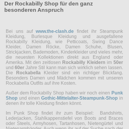
Der Rockabilly Shop für den ganz
besonderen Anspruch
Bei uns auf
www.the-clash.de
findet ihr Steampunk
Kleidung, Burlesque Kleidung und ausgefallene
Rockabilly Kleidung, wie Petticoats, Swing Dance
Kleider, Damen Röcke, Damen Schuhe, Blusen,
Strickjacken, Bademoden, Kinderkleider und vieles mehr,
die neuesten Kollektionen direkt aus England oder
Amerika. Mit den zeitlosen
Rockabilly Kleidern
im
50er
und
60er
Jahre Stil kann man sich wirklich sehen lassen.
Die
Rockabella
Kleider sind ein richtiger Blickfang.
Besonders Damen und Mädchen kommen mit unseren
Rockabella Outfits auf ihre Kosten.
Außer dem Rockabilly Shop haben wir noch einen
Punk
Shop
und einen
Gothic-Mittelalter-Steampunk-Shop
in
denen ihr tolle Kleidung finden könnt.
Im Punk Shop findet ihr zum Beispiel: Bandshirts,
Lederjacken, Stahlkappenstiefel von Boots and Braces
oder Steels, Armyhosen, Tartanhosen, Nietengürtel und
Nietenarmbänder. Auch wenn ihr auf der Suche nach der