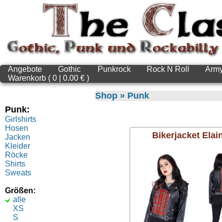
Angebote
Gothic
Punkrock
Rock N Roll
Arm
Warenkorb ( 0 | 0.00 € )
Shop
»
Punk
Punk:
Girlshirts
Hosen
Bikerjacket Elai
Jacken
Kleider
Röcke
Shirts
Sweats
Größen:
alle
XS
S