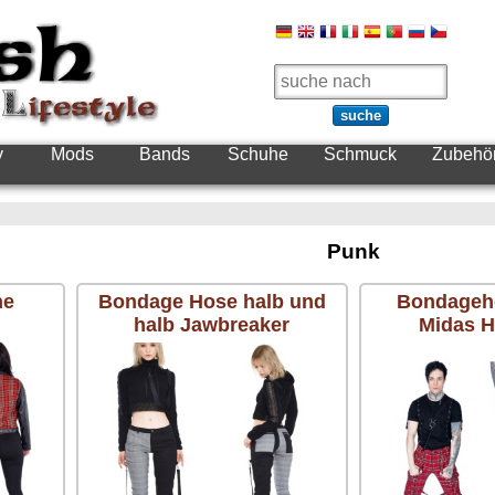
suche
y
Mods
Bands
Schuhe
Schmuck
Zubehö
Punk
ne
Bondage Hose halb und
Bondageho
halb Jawbreaker
Midas H