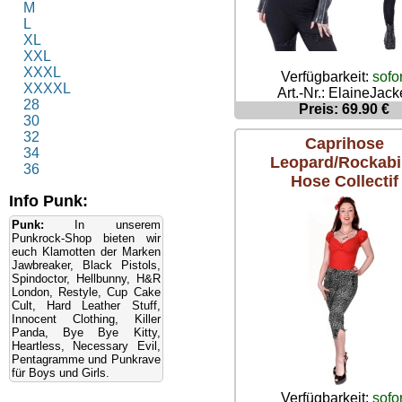
M
L
XL
XXL
XXXL
Verfügbarkeit:
sofor
XXXXL
Art.-Nr.: ElaineJack
28
Preis: 69.90 €
30
32
Caprihose
34
Leopard/Rockabi
36
Hose Collectif
Info Punk:
Punk:
In unserem
Punkrock-Shop bieten wir
euch Klamotten der Marken
Jawbreaker, Black Pistols,
Spindoctor, Hellbunny, H&R
London, Restyle, Cup Cake
Cult, Hard Leather Stuff,
Innocent Clothing, Killer
Panda, Bye Bye Kitty,
Heartless, Necessary Evil,
Pentagramme und Punkrave
für Boys und Girls.
Verfügbarkeit:
sofor