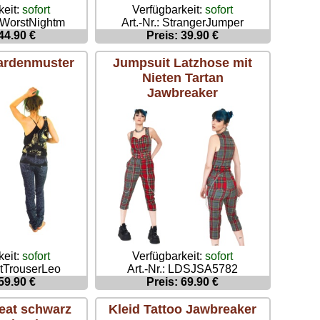
keit:
sofort
Verfügbarkeit:
sofort
urWorstNightm
Art.-Nr.: StrangerJumper
44.90 €
Preis: 39.90 €
ardenmuster
Jumpsuit Latzhose mit
Nieten Tartan
Jawbreaker
Verfügbarkeit:
sofort
keit:
sofort
Art.-Nr.: LDSJSA5782
artTrouserLeo
Preis: 69.90 €
59.90 €
at schwarz
Kleid Tattoo Jawbreaker