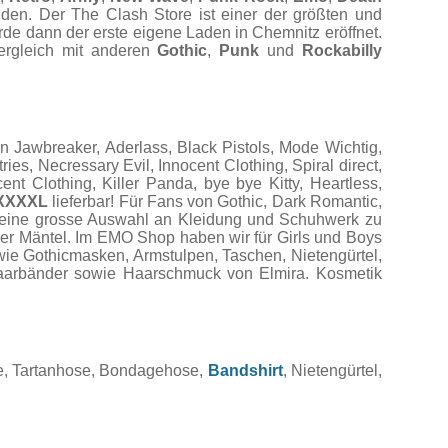
nden. Der The Clash Store ist einer der größten und
rde dann der erste eigene Laden in Chemnitz eröffnet.
Vergleich mit anderen
Gothic
,
Punk
und
Rockabilly
Jawbreaker, Aderlass, Black Pistols, Mode Wichtig,
es, Necressary Evil, Innocent Clothing, Spiral direct,
t Clothing, Killer Panda, bye bye Kitty, Heartless,
XXXXL
lieferbar! Für Fans von Gothic, Dark Romantic,
r eine grosse Auswahl an Kleidung und Schuhwerk zu
der Mäntel. Im EMO Shop haben wir für Girls und Boys
wie Gothicmasken, Armstulpen, Taschen, Nietengürtel,
 Haarbänder sowie Haarschmuck von Elmira. Kosmetik
se, Tartanhose, Bondagehose,
Bandshirt
, Nietengürtel,