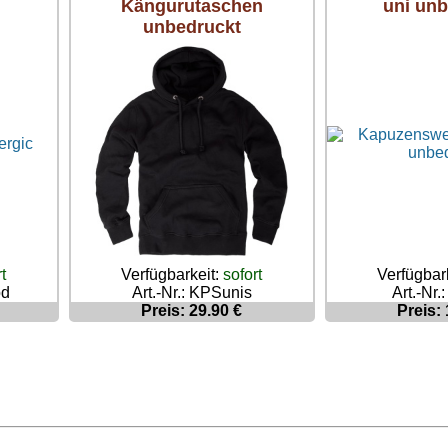
Kängurutaschen
uni unb
unbedruckt
t
Verfügbar
Verfügbarkeit:
sofort
od
Art.-Nr.
Art.-Nr.: KPSunis
Preis: 
Preis: 29.90 €