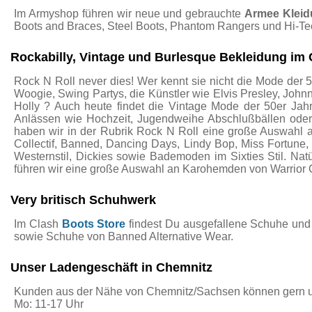
Im Armyshop führen wir neue und gebrauchte
Armee Klei
Boots and Braces, Steel Boots, Phantom Rangers und Hi-Te
Rockabilly, Vintage und Burlesque Bekleidung im 
Rock N Roll never dies! Wer kennt sie nicht die Mode der 5
Woogie, Swing Partys, die Künstler wie Elvis Presley, John
Holly ? Auch heute findet die Vintage Mode der 50er Jah
Anlässen wie Hochzeit, Jugendweihe Abschlußbällen ode
haben wir in der Rubrik Rock N Roll eine große Auswahl 
Collectif, Banned, Dancing Days, Lindy Bop, Miss Fortune
Westernstil, Dickies sowie Bademoden im Sixties Stil. Nat
führen wir eine große Auswahl an Karohemden von Warrior 
Very britisch Schuhwerk
Im Clash
Boots Store
findest Du ausgefallene Schuhe und 
sowie Schuhe von Banned Alternative Wear.
Unser Ladengeschäft in Chemnitz
Kunden aus der Nähe von Chemnitz/Sachsen können gern 
Mo: 11-17 Uhr