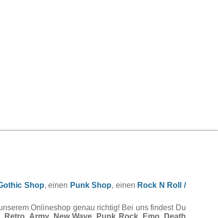
Gothic Shop
, einen
Punk Shop
, einen
Rock N Roll /
 unserem Onlineshop genau richtig! Bei uns findest Du
,
Retro
,
Army
,
New Wave
,
Punk Rock
,
Emo
,
Death