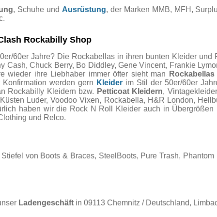
dung
, Schuhe und
Ausrüstung
, der Marken MMB, MFH, Surplu
c.
Clash Rockabilly Shop
0er/60er Jahre? Die Rockabellas in ihren bunten Kleider und P
ny Cash, Chuck Berry, Bo Diddley, Gene Vincent, Frankie Lymon
re wieder ihre Liebhaber immer öfter sieht man
Rockabellas
r Konfirmation werden gern
Kleider
im Stil der 50er/60er Jah
an Rockabilly Kleidern bzw.
Petticoat Kleidern
, Vintagekleide
, Küsten Luder, Voodoo Vixen, Rockabella, H&R London, Hellb
ürlich haben wir die Rock N Roll Kleider auch in Übergrößen 
Clothing und Relco.
Stiefel von Boots & Braces, SteelBoots, Pure Trash, Phantom
unser
Ladengeschäft
in 09113 Chemnitz / Deutschland, Limbac