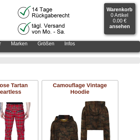
Warenkorb
0 Artikel
0.00 €
ansehen
r
Marken
Größen
Infos
se Tartan
Camouflage Vintage
eartless
Hoodie