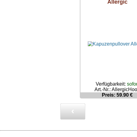
Allergic
Verfügbarkeit:
sofor
Art.-Nr.: AllergicHo
Preis: 59.90 €
‹