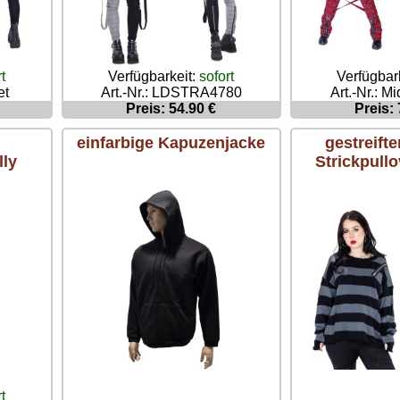
Verfügbar
t
Verfügbarkeit:
sofort
Art.-Nr.: M
et
Art.-Nr.: LDSTRA4780
Preis: 
Preis: 54.90 €
einfarbige Kapuzenjacke
gestreifte
lly
Strickpull
t