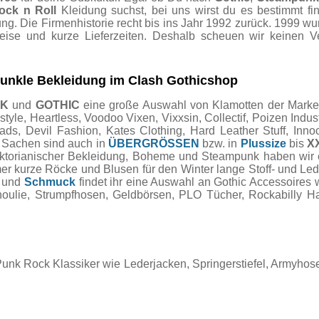
ock n Roll
Kleidung suchst, bei uns wirst du es bestimmt fi
ng. Die Firmenhistorie recht bis ins Jahr 1992 zurück. 1999 wu
reise und kurze Lieferzeiten. Deshalb scheuen wir keinen 
 dunkle Bekleidung im Clash Gothicshop
NK
und
GOTHIC
eine große Auswahl von Klamotten der Marken 
e, Heartless, Voodoo Vixen, Vixxsin, Collectif, Poizen Industri
, Devil Fashion, Kates Clothing, Hard Leather Stuff, Innocen
e Sachen sind auch in
ÜBERGRÖSSEN
bzw. in
Plussize
bis
X
Viktorianischer Bekleidung, Boheme und Steampunk haben wi
mer kurze Röcke und Blusen für den Winter lange Stoff- und Le
und
Schmuck
findet ihr eine Auswahl an Gothic Accessoires 
choulie, Strumpfhosen, Geldbörsen, PLO Tücher, Rockabilly
Punk Rock Klassiker wie Lederjacken, Springerstiefel, Armyho