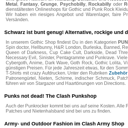
Metal
,
Fantasy
,
Grunge
,
Psychobilly
,
Rockabilly
oder
R
dienstältesten Onlineshops für Gothic und Punk Rock Kleidu
Wir haben ein riesiges Angebot und Warenlager, faire P
Versänden.
Schwarz ist bunt genug! Alternative, rockige und
In unserem Gothic Shop findest Du in den Kategorien
PU
Spin doctor, Hellbunny, H&R London, Burleska, Banned, Restyl
Queen of Darkness, Cup Cake Cult, Darkside, Dead Threads
Necessary Evil, Sinister, Pentagramme und Punkrave. Viel
Cybergoth, Anime, Dark Wave, Goth Rock, Gothic Lolita, 
günstigen Preisen. Für jede Jahreszeit etwas, für den Som
T-Shirts mit crazy Aufdrucken. Unter den Rubriken
Zubehör
Patronengürtel, Nieten, Schirme, indischer Schmuck, Pat
führen wir von Stargazer und Haartönungen von Directions.
Punks not dead! The Clash Punkshop
Auch der Punkrocker kommt bei uns auf seine Kosten. Alle 
Patches und Nietenhalsband sind bei uns zu finden.
Army- und Outdoor Fashion im Clash Army Shop