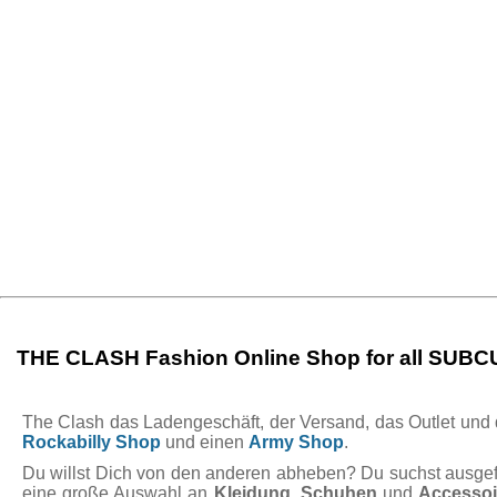
THE CLASH Fashion Online Shop for all SUB
The Clash das Ladengeschäft, der Versand, das Outlet und de
Rockabilly Shop
und einen
Army Shop
.
Du willst Dich von den anderen abheben? Du suchst ausgefal
eine große Auswahl an
Kleidung
,
Schuhen
und
Accessoi