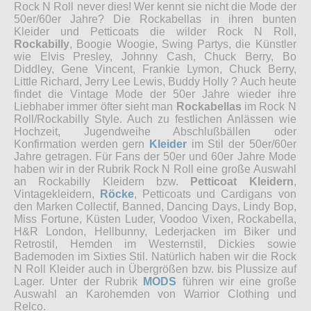
Rock N Roll never dies! Wer kennt sie nicht die Mode der
50er/60er Jahre? Die Rockabellas in ihren bunten
Kleider und Petticoats die wilder Rock N Roll,
Rockabilly
, Boogie Woogie, Swing Partys, die Künstler
wie Elvis Presley, Johnny Cash, Chuck Berry, Bo
Diddley, Gene Vincent, Frankie Lymon, Chuck Berry,
Little Richard, Jerry Lee Lewis, Buddy Holly ? Auch heute
findet die Vintage Mode der 50er Jahre wieder ihre
Liebhaber immer öfter sieht man
Rockabellas
im Rock N
Roll/Rockabilly Style. Auch zu festlichen Anlässen wie
Hochzeit, Jugendweihe Abschlußbällen oder
Konfirmation werden gern
Kleider
im Stil der 50er/60er
Jahre getragen. Für Fans der 50er und 60er Jahre Mode
haben wir in der Rubrik Rock N Roll eine große Auswahl
an Rockabilly Kleidern bzw.
Petticoat Kleidern
,
Vintagekleidern,
Röcke
, Petticoats und Cardigans von
den Marken Collectif, Banned, Dancing Days, Lindy Bop,
Miss Fortune, Küsten Luder, Voodoo Vixen, Rockabella,
H&R London, Hellbunny, Lederjacken im Biker und
Retrostil, Hemden im Westernstil, Dickies sowie
Bademoden im Sixties Stil. Natürlich haben wir die Rock
N Roll Kleider auch in Übergrößen bzw. bis Plussize auf
Lager. Unter der Rubrik
MODS
führen wir eine große
Auswahl an Karohemden von Warrior Clothing und
Relco.