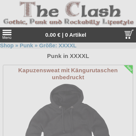
0.00 € | 0 Artikel
Shop
»
Punk
» Größe:
XXXXL
Suche
Punk in XXXXL
Sprache:
Kapuzensweat mit Kängurutaschen
unbedruckt
Angebote
Sonderangebote
Kleidung/Gothic
Geschenketipps
alle Artikel
Punkrock
Gratis
Girlblusen
alle Artikel