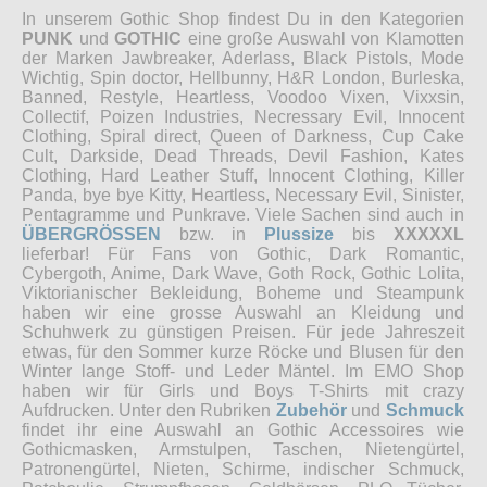
In unserem Gothic Shop findest Du in den Kategorien
PUNK
und
GOTHIC
eine große Auswahl von Klamotten
der Marken Jawbreaker, Aderlass, Black Pistols, Mode
Wichtig, Spin doctor, Hellbunny, H&R London, Burleska,
Banned, Restyle, Heartless, Voodoo Vixen, Vixxsin,
Collectif, Poizen Industries, Necressary Evil, Innocent
Clothing, Spiral direct, Queen of Darkness, Cup Cake
Cult, Darkside, Dead Threads, Devil Fashion, Kates
Clothing, Hard Leather Stuff, Innocent Clothing, Killer
Panda, bye bye Kitty, Heartless, Necessary Evil, Sinister,
Pentagramme und Punkrave. Viele Sachen sind auch in
ÜBERGRÖSSEN
bzw. in
Plussize
bis
XXXXXL
lieferbar! Für Fans von Gothic, Dark Romantic,
Cybergoth, Anime, Dark Wave, Goth Rock, Gothic Lolita,
Viktorianischer Bekleidung, Boheme und Steampunk
haben wir eine grosse Auswahl an Kleidung und
Schuhwerk zu günstigen Preisen. Für jede Jahreszeit
etwas, für den Sommer kurze Röcke und Blusen für den
Winter lange Stoff- und Leder Mäntel. Im EMO Shop
haben wir für Girls und Boys T-Shirts mit crazy
Aufdrucken. Unter den Rubriken
Zubehör
und
Schmuck
findet ihr eine Auswahl an Gothic Accessoires wie
Gothicmasken, Armstulpen, Taschen, Nietengürtel,
Patronengürtel, Nieten, Schirme, indischer Schmuck,