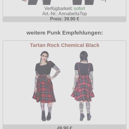
Poizen Industries
Verfügbarkeit:
sofort
Gothic Shop
Art.-Nr.: AnnabellaTop
Queen of Darkness
Preis: 39.90 €
Hot Rod
Relco
weitere Punk Empfehlungen:
Punkrock
Restyle
Rockabilly
Tartan Rock Chemical Black
Rockabella
Mods
Sinister
Spin Doctor
Surplus
Vixxsin
Voodoo Vixen
Warrior Clothing
49.90 €