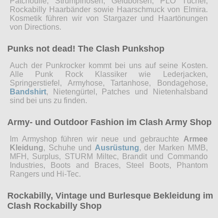
Patchoulie, Strumpfhosen, Geldbörsen, PLO Tücher,
Rockabilly Haarbänder sowie Haarschmuck von Elmira.
Kosmetik führen wir von Stargazer und Haartönungen
von Directions.
Punks not dead! The Clash Punkshop
Auch der Punkrocker kommt bei uns auf seine Kosten.
Alle Punk Rock Klassiker wie Lederjacken,
Springerstiefel, Armyhose, Tartanhose, Bondagehose,
Bandshirt
, Nietengürtel, Patches und Nietenhalsband
sind bei uns zu finden.
Army- und Outdoor Fashion im Clash Army Shop
Im Armyshop führen wir neue und gebrauchte
Armee
Kleidung
, Schuhe und
Ausrüstung
, der Marken MMB,
MFH, Surplus, STURM Miltec, Brandit und Commando
Industries, Boots and Braces, Steel Boots, Phantom
Rangers und Hi-Tec.
Rockabilly, Vintage und Burlesque Bekleidung im
Clash Rockabilly Shop