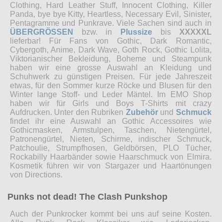
Clothing, Hard Leather Stuff, Innocent Clothing, Killer
Panda, bye bye Kitty, Heartless, Necessary Evil, Sinister,
Pentagramme und Punkrave. Viele Sachen sind auch in
ÜBERGRÖSSEN
bzw. in
Plussize
bis
XXXXXL
lieferbar! Für Fans von Gothic, Dark Romantic,
Cybergoth, Anime, Dark Wave, Goth Rock, Gothic Lolita,
Viktorianischer Bekleidung, Boheme und Steampunk
haben wir eine grosse Auswahl an Kleidung und
Schuhwerk zu günstigen Preisen. Für jede Jahreszeit
etwas, für den Sommer kurze Röcke und Blusen für den
Winter lange Stoff- und Leder Mäntel. Im EMO Shop
haben wir für Girls und Boys T-Shirts mit crazy
Aufdrucken. Unter den Rubriken
Zubehör
und
Schmuck
findet ihr eine Auswahl an Gothic Accessoires wie
Gothicmasken, Armstulpen, Taschen, Nietengürtel,
Patronengürtel, Nieten, Schirme, indischer Schmuck,
Patchoulie, Strumpfhosen, Geldbörsen, PLO Tücher,
Rockabilly Haarbänder sowie Haarschmuck von Elmira.
Kosmetik führen wir von Stargazer und Haartönungen
von Directions.
Punks not dead! The Clash Punkshop
Auch der Punkrocker kommt bei uns auf seine Kosten.