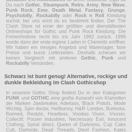
Du nach
Gothic
,
Steampunk
,
Retro
,
Army
,
New Wave
,
Punk Rock
,
Emo
,
Death Metal
,
Fantasy
,
Grunge
,
Psychobilly
,
Rockabilly
oder
Rock n Roll
Kleidung
suchst, bei uns wirst du es bestimmt finden. Der The
Clash Store ist einer der größten und dienstältesten
Onlineshops für Gothic und Punk Rock Kleidung. Die
Firmenhistorie recht bis ins Jahr 1992 zurück. 1999
wurde dann der erste eigene Laden in Chemnitz eröffnet.
Wir haben ein riesiges Angebot und Warenlager, faire
Preise und kurze Lieferzeiten. Deshalb scheuen wir
keinen Vergleich mit anderen
Gothic
,
Punk
und
Rockabilly
Versänden.
Schwarz ist bunt genug! Alternative, rockige und
dunkle Bekleidung im Clash Gothicshop
In unserem Gothic Shop findest Du in den Kategorien
PUNK
und
GOTHIC
eine große Auswahl von Klamotten
der Marken Jawbreaker, Aderlass, Black Pistols, Mode
Wichtig, Spin doctor, Hellbunny, H&R London, Burleska,
Banned, Restyle, Heartless, Voodoo Vixen, Vixxsin,
Collectif, Poizen Industries, Necressary Evil, Innocent
Clothing, Spiral direct, Queen of Darkness, Cup Cake
Cult, Darkside, Dead Threads, Devil Fashion, Kates