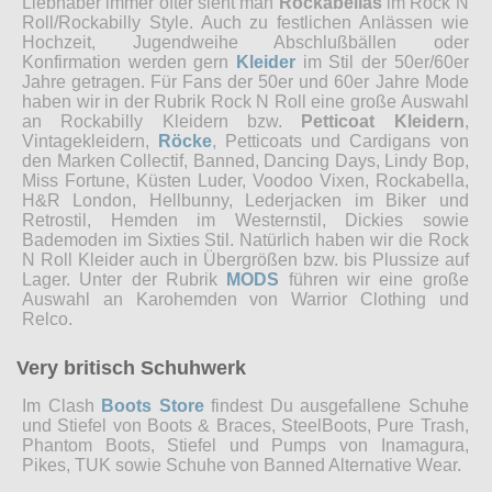
Liebhaber immer öfter sieht man
Rockabellas
im Rock N
Roll/Rockabilly Style. Auch zu festlichen Anlässen wie
Hochzeit, Jugendweihe Abschlußbällen oder
Konfirmation werden gern
Kleider
im Stil der 50er/60er
Jahre getragen. Für Fans der 50er und 60er Jahre Mode
haben wir in der Rubrik Rock N Roll eine große Auswahl
an Rockabilly Kleidern bzw.
Petticoat Kleidern
,
Vintagekleidern,
Röcke
, Petticoats und Cardigans von
den Marken Collectif, Banned, Dancing Days, Lindy Bop,
Miss Fortune, Küsten Luder, Voodoo Vixen, Rockabella,
H&R London, Hellbunny, Lederjacken im Biker und
Retrostil, Hemden im Westernstil, Dickies sowie
Bademoden im Sixties Stil. Natürlich haben wir die Rock
N Roll Kleider auch in Übergrößen bzw. bis Plussize auf
Lager. Unter der Rubrik
MODS
führen wir eine große
Auswahl an Karohemden von Warrior Clothing und
Relco.
Very britisch Schuhwerk
Im Clash
Boots Store
findest Du ausgefallene Schuhe
und Stiefel von Boots & Braces, SteelBoots, Pure Trash,
Phantom Boots, Stiefel und Pumps von Inamagura,
Pikes, TUK sowie Schuhe von Banned Alternative Wear.