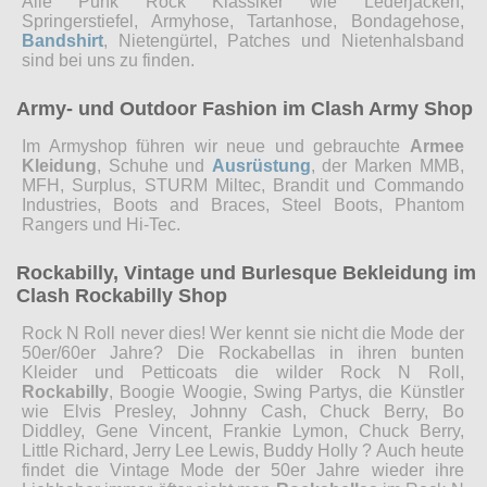
Alle Punk Rock Klassiker wie Lederjacken,
Springerstiefel, Armyhose, Tartanhose, Bondagehose,
Bandshirt
, Nietengürtel, Patches und Nietenhalsband
sind bei uns zu finden.
Army- und Outdoor Fashion im Clash Army Shop
Im Armyshop führen wir neue und gebrauchte
Armee
Kleidung
, Schuhe und
Ausrüstung
, der Marken MMB,
MFH, Surplus, STURM Miltec, Brandit und Commando
Industries, Boots and Braces, Steel Boots, Phantom
Rangers und Hi-Tec.
Rockabilly, Vintage und Burlesque Bekleidung im
Clash Rockabilly Shop
Rock N Roll never dies! Wer kennt sie nicht die Mode der
50er/60er Jahre? Die Rockabellas in ihren bunten
Kleider und Petticoats die wilder Rock N Roll,
Rockabilly
, Boogie Woogie, Swing Partys, die Künstler
wie Elvis Presley, Johnny Cash, Chuck Berry, Bo
Diddley, Gene Vincent, Frankie Lymon, Chuck Berry,
Little Richard, Jerry Lee Lewis, Buddy Holly ? Auch heute
findet die Vintage Mode der 50er Jahre wieder ihre