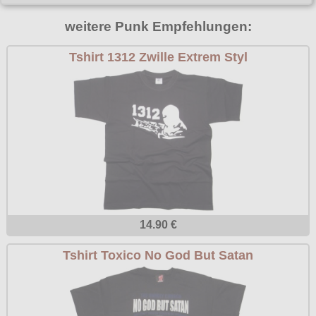
Poizen Industries
weitere Punk Empfehlungen:
Gothic Shop
Queen of Darkness
Hot Rod
Tshirt 1312 Zwille Extrem Styl
Relco
Punkrock
Restyle
Rockabilly
Rockabella
Mods
Sinister
Spin Doctor
Surplus
Vixxsin
14.90 €
Voodoo Vixen
Tshirt Toxico No God But Satan
Warrior Clothing