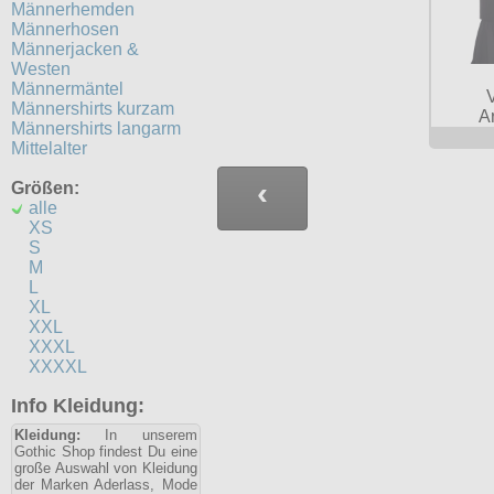
Männerhemden
Männerhosen
Männerjacken &
Westen
Männermäntel
Männershirts kurzam
A
Männershirts langarm
Mittelalter
‹
Größen:
alle
XS
S
M
L
XL
XXL
XXXL
XXXXL
Info Kleidung:
Kleidung:
In unserem
Gothic Shop findest Du eine
große Auswahl von Kleidung
der Marken Aderlass, Mode