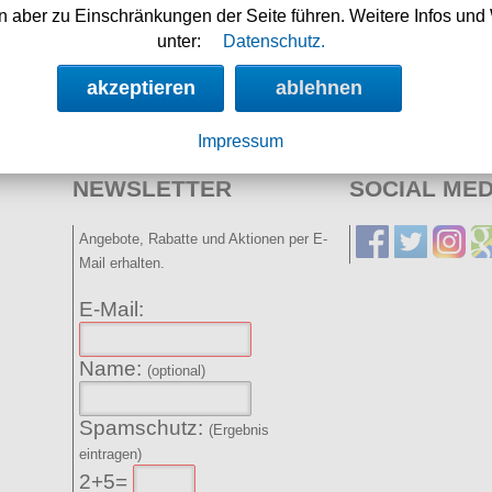
 aber zu Einschränkungen der Seite führen. Weitere Infos und 
08.08.2026
unter:
Datenschutz.
Nächste Auslieferung in:
akzeptieren
ablehnen
23h 58m 21s
Impressum
NEWSLETTER
SOCIAL MED
Angebote, Rabatte und Aktionen per E-
Mail erhalten.
E-Mail:
Name:
(optional)
Spamschutz:
(Ergebnis
eintragen)
2+5=