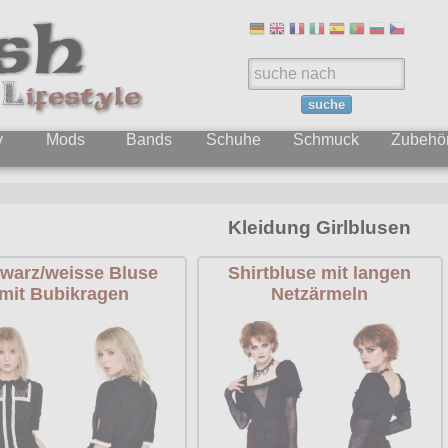
suche
y
Mods
Bands
Schuhe
Schmuck
Zubehö
Kleidung Girlblusen
warz/weisse Bluse
Shirtbluse mit langen
mit Bubikragen
Netzärmeln