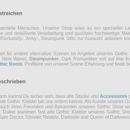
rstreichen
r spezielle Menschen. Unserer Shop wäre so ein spezieller 
 und detaillierte Verarbeitung und qualitativ hochwertige Mate
, Rockabilly-, Army-, Steampunk Stile zur Auswahl anbieten 
kel für andere alternative Szenen im Angebot unseres Gothi
ns, New Waver,
Steampunker
, Dark Romantiker voll auf ihre 
thic Boots
. Profitiere von unserer Szene Erfahrung und finde b
eschrieben
nn kannst Du sicher sein, dass alle Stücke und
Accessoires
p
ende Gothic Kleider bei uns ordern kannst. Als Kunde unseres Go
 auch ihren Freunden und Bekannten unseren Gothic Shop weit
n. Dabei stammen fast alle Gothic Kleider unseres Gothic Sh
in Doctor, Sinister, Restyle, Darkside und Queen of Darkness 