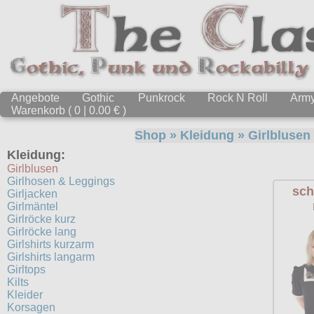
Angebote
Gothic
Punkrock
Rock N Roll
Arm
Warenkorb ( 0 | 0.00 € )
Shop
»
Kleidung
»
Girlblusen
Kleidung:
Girlblusen
Girlhosen & Leggings
sch
Girljacken
Girlmäntel
Girlröcke kurz
Girlröcke lang
Girlshirts kurzarm
Girlshirts langarm
Girltops
Kilts
Kleider
Korsagen