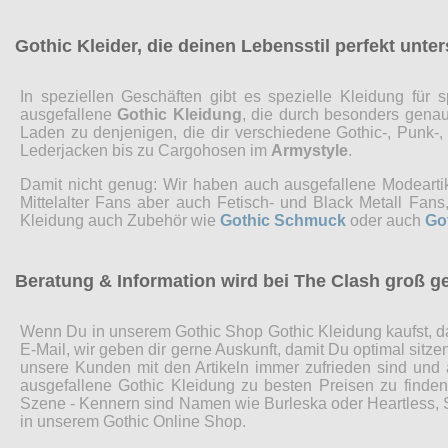
Gothic Kleider, die deinen Lebensstil perfekt unte
In speziellen Geschäften gibt es spezielle Kleidung fü
ausgefallene
Gothic Kleidung
, die durch besonders genaue
Laden zu denjenigen, die dir verschiedene Gothic-, Punk-
Lederjacken bis zu Cargohosen im
Armystyle
.
Damit nicht genug: Wir haben auch ausgefallene Modearti
Mittelalter Fans aber auch Fetisch- und Black Metall Fa
Kleidung auch Zubehör wie
Gothic Schmuck
oder auch
Go
Beratung & Information wird bei The Clash groß g
Wenn Du in unserem Gothic Shop Gothic Kleidung kaufst, da
E-Mail, wir geben dir gerne Auskunft, damit Du optimal sitz
unsere Kunden mit den Artikeln immer zufrieden sind und
ausgefallene Gothic Kleidung zu besten Preisen zu finde
Szene - Kennern sind Namen wie Burleska oder Heartless, Sp
in unserem Gothic Online Shop.