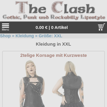
0.00 € | 0 Artikel
Shop
»
Kleidung
» Größe:
XXL
Suche
Kleidung in XXL
Sprache:
2telige Korsage mit Kurzweste
Angebote
Sonderangebote
Kleidung/Gothic
Geschenketipps
alle Artikel
Punkrock
Gratis
Girlblusen
alle Artikel