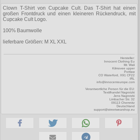
Zubehör
Männerhosen
M
Festivals
Ohrhänger
Warenkorb ( 0 | 0.00 € )
für die Beine
Clown T-Shirt von Cupcake Cult. Das T-Shirt hat einen
Verschiedenes
Brandit
großen Frontdruck und einen kleineren Rückendruck, mit
Männerjacken & Westen
L
Rune Charms
Wave Gotik Treffen
Social Media:
für die Haare
Cupcake Cult Logo.
--------------
Burleska
Männermäntel
XL
M’era Luna Festival
Geldbörsen
100% Baumwolle
gesamt: 0.00 €
Collectif
Männershirts kurzam
XXL
Amphi Festival
Gürtel
lieferbare Größen: M XL XXL
Cup Cake Cult
Männershirts langarm
XXXL
Kleidung
Halsbänder
Dead Threads
Hersteller:
Mittelalter
XXXXL
Innocent Clothing Eu
Bademoden
Handschuhe
Mr. Wali
Dracula Clothing
Kilmovee upper
XXXXXL
Portlaw
Bauchtaschen
Mützen
CO Waterford, X91 CF22
Hellbunny
IRL
XXXXXXL
info@innocenteurope.com
Jogginghosen
Stiefelbänder
Verantwortliche Person für die EU:
Jawbreaker
Textilhandel Nagrotzki
Jens Nagrotzki
Outdoorbekleidung
Taschen
Limbacher Str. 32
Miltec
09113 Chemnitz
Deutschland
Petticoats
Tücher
support@streetwearshop.eu
Necessary Evil
Poloshirts
Verschiedenes
Pentagramme
T-Shirts
Phaze
Begriffe