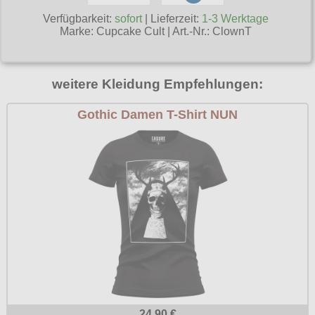
Poizen Industries
Verfügbarkeit:
sofort
| Lieferzeit:
1-3 Werktage
Gothic Shop
Marke:
Cupcake Cult
|
Art.-Nr.: ClownT
Queen of Darkness
Hot Rod
Relco
Punkrock
weitere Kleidung Empfehlungen:
Restyle
Rockabilly
Gothic Damen T-Shirt NUN
Rockabella
Mods
Sinister
Spin Doctor
Surplus
Vixxsin
Voodoo Vixen
Warrior Clothing
24.90 €