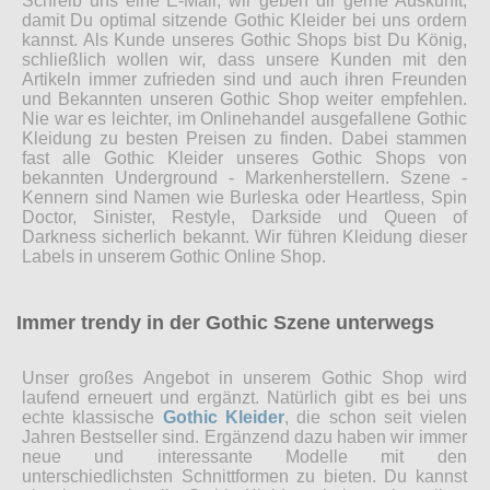
Schreib uns eine E-Mail, wir geben dir gerne Auskunft,
damit Du optimal sitzende Gothic Kleider bei uns ordern
kannst. Als Kunde unseres Gothic Shops bist Du König,
schließlich wollen wir, dass unsere Kunden mit den
Artikeln immer zufrieden sind und auch ihren Freunden
und Bekannten unseren Gothic Shop weiter empfehlen.
Nie war es leichter, im Onlinehandel ausgefallene Gothic
Kleidung zu besten Preisen zu finden. Dabei stammen
fast alle Gothic Kleider unseres Gothic Shops von
bekannten Underground - Markenherstellern. Szene -
Kennern sind Namen wie Burleska oder Heartless, Spin
Doctor, Sinister, Restyle, Darkside und Queen of
Darkness sicherlich bekannt. Wir führen Kleidung dieser
Labels in unserem Gothic Online Shop.
Immer trendy in der Gothic Szene unterwegs
Unser großes Angebot in unserem Gothic Shop wird
laufend erneuert und ergänzt. Natürlich gibt es bei uns
echte klassische
Gothic Kleider
, die schon seit vielen
Jahren Bestseller sind. Ergänzend dazu haben wir immer
neue und interessante Modelle mit den
unterschiedlichsten Schnittformen zu bieten. Du kannst