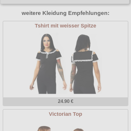
Poizen Industries
Gothic Shop
weitere Kleidung Empfehlungen:
Queen of Darkness
Hot Rod
Tshirt mit weisser Spitze
Relco
Punkrock
Restyle
Rockabilly
Rockabella
Mods
Sinister
Spin Doctor
Surplus
Vixxsin
Voodoo Vixen
24.90 €
Warrior Clothing
Victorian Top