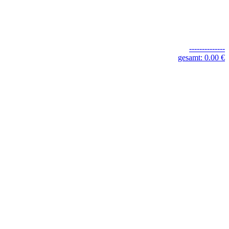
--------------
gesamt: 0.00 €