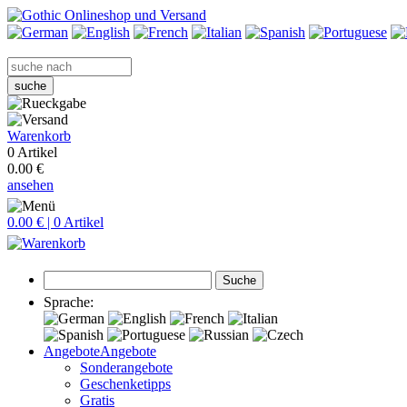
suche
Warenkorb
0 Artikel
0.00 €
ansehen
0.00 € | 0 Artikel
Suche
Sprache:
Angebote
Angebote
Sonderangebote
Geschenketipps
Gratis