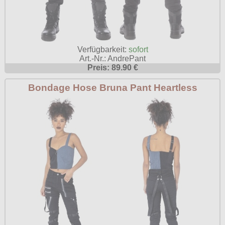
Rock N Roll
Übergrößen
Girlhosen & Leggings
Girlshirts
alle Artikel
Army
News
Girljacken
Hosen
Bademoden
alle Artikel
Girlmäntel
Mods
Verfügbarkeit:
sofort
Jacken
Art.-Nr.: AndrePant
Girljacken
Girls
Girlröcke kurz
Preis: 89.90 €
Bandmerchandise
Kleider
Girlshirts
Hosen
Girlröcke lang
Bondage Hose Bruna Pant Heartless
Röcke
alle Artikel
Schuhe & Boots
Hemden
Jacken
Girlshirts kurzarm
Shirts
Flaggen
Hosen
alle Artikel
Kopfbedeckung
Schmuck
Girlshirts langarm
Sweats
Girlshirts
Kinder
Boots and Braces
Shorts
Girltops
alle Artikel
Zubehör
Hemden
Kleider
Sonstige Boots
T-Shirts & Pullover
Kilts
Anhänger
alle Artikel
Marken
Jacken
Männerjacken
Steel Boots
Taschen Rucksäcke
Kleider
Ketten
Armbänder
Sweats
Mützen
Aderlass
Größen
TUK
Verschiedenes
Korsagen
Kunst
Armstulpen
T-Shirts
Röcke
Banned
Verschiedene
Männerhemden
S
Nieten
Infos
Aufnäher
T-Shirts
Black Pistol