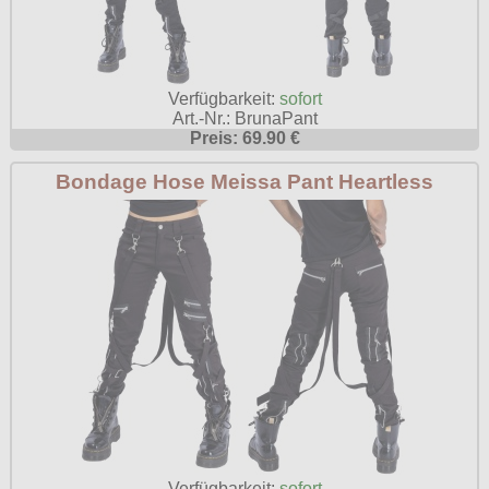
Zubehör
Männerhosen
M
Festivals
Ohrhänger
Warenkorb ( 0 | 0.00 € )
für die Beine
Verschiedenes
Brandit
Männerjacken & Westen
L
Rune Charms
Wave Gotik Treffen
Social Media:
für die Haare
--------------
Burleska
Männermäntel
XL
Verfügbarkeit:
sofort
M’era Luna Festival
Geldbörsen
gesamt: 0.00 €
Collectif
Art.-Nr.: BrunaPant
Männershirts kurzam
XXL
Preis: 69.90 €
Amphi Festival
Gürtel
Cup Cake Cult
Männershirts langarm
XXXL
Kleidung
Bondage Hose Meissa Pant Heartless
Halsbänder
Dead Threads
Mittelalter
XXXXL
Bademoden
Handschuhe
Dracula Clothing
XXXXXL
Bauchtaschen
Mützen
Hellbunny
XXXXXXL
Jogginghosen
Stiefelbänder
Jawbreaker
Outdoorbekleidung
Taschen
Miltec
Petticoats
Tücher
Necessary Evil
Poloshirts
Verschiedenes
Pentagramme
T-Shirts
Phaze
Begriffe
Verfügbarkeit:
sofort