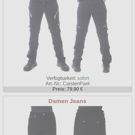
Verfügbarkeit:
sofort
Art.-Nr.: CarstenPant
Preis: 79.90 €
Damen Jeans