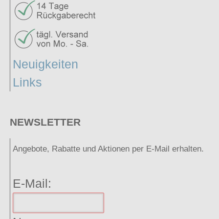
Neuigkeiten
Links
NEWSLETTER
Angebote, Rabatte und Aktionen per E-Mail erhalten.
E-Mail: