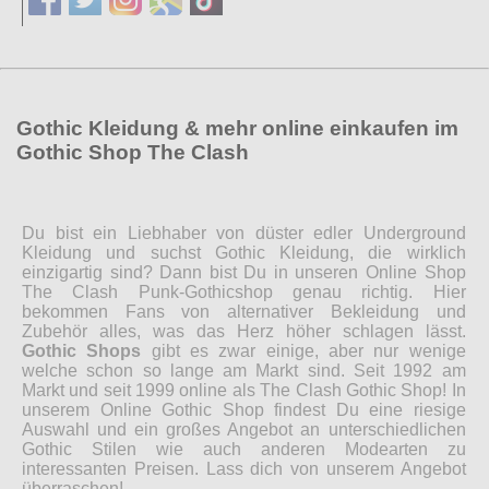
Gothic Kleidung & mehr online einkaufen im
Gothic Shop The Clash
Du bist ein Liebhaber von düster edler Underground
Kleidung und suchst Gothic Kleidung, die wirklich
einzigartig sind? Dann bist Du in unseren Online Shop
The Clash Punk-Gothicshop genau richtig. Hier
bekommen Fans von alternativer Bekleidung und
Zubehör alles, was das Herz höher schlagen lässt.
Gothic Shops
gibt es zwar einige, aber nur wenige
welche schon so lange am Markt sind. Seit 1992 am
Markt und seit 1999 online als The Clash Gothic Shop! In
unserem Online Gothic Shop findest Du eine riesige
Auswahl und ein großes Angebot an unterschiedlichen
Gothic Stilen wie auch anderen Modearten zu
interessanten Preisen. Lass dich von unserem Angebot
überraschen!