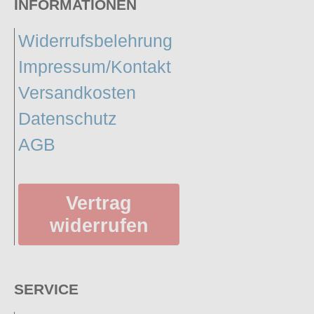
INFORMATIONEN
Widerrufsbelehrung
Impressum/Kontakt
Versandkosten
Datenschutz
AGB
Vertrag
widerrufen
SERVICE