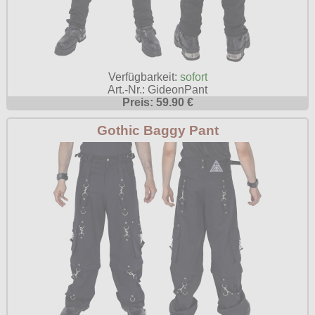
Verfügbarkeit:
sofort
Art.-Nr.: GideonPant
Preis: 59.90 €
Gothic Baggy Pant