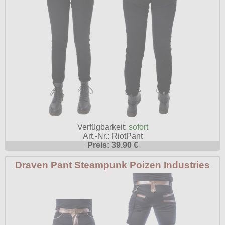
Verfügbarkeit:
sofort
Art.-Nr.: RiotPant
Preis: 39.90 €
Draven Pant Steampunk Poizen Industries