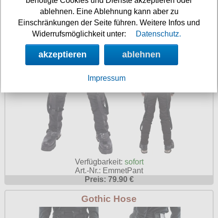
benötigte Cookies und Dienste akzeptieren oder
Gothic Baggy Pant Chemical Black
ablehnen. Eine Ablehnung kann aber zu
Einschränkungen der Seite führen. Weitere Infos und
Widerrufsmöglichkeit unter:
Datenschutz.
akzeptieren
ablehnen
Impressum
Verfügbarkeit:
sofort
Art.-Nr.: EmmetPant
Preis: 79.90 €
Gothic Hose