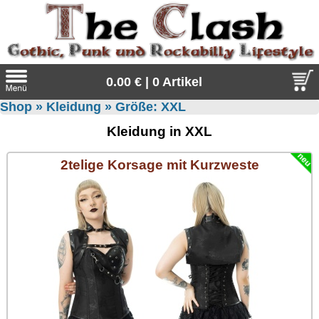
0.00 € | 0 Artikel
Shop
»
Kleidung
» Größe:
XXL
Suche
Kleidung in XXL
Sprache:
2telige Korsage mit Kurzweste
Angebote
Sonderangebote
Kleidung/Gothic
Geschenketipps
alle Artikel
Punkrock
Gratis
Girlblusen
alle Artikel