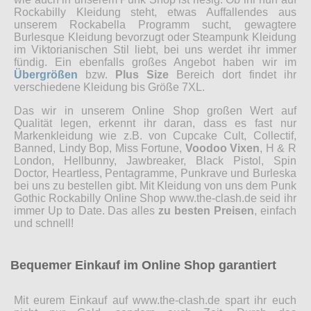
Rockabilly Kleidung steht, etwas Auffallendes aus
unserem Rockabella Programm sucht, gewagtere
Burlesque Kleidung bevorzugt oder Steampunk Kleidung
im Viktorianischen Stil liebt, bei uns werdet ihr immer
fündig. Ein ebenfalls großes Angebot haben wir im
Übergrößen
bzw.
Plus Size
Bereich dort findet ihr
verschiedene Kleidung bis Größe 7XL.
Das wir in unserem Online Shop großen Wert auf
Qualität legen, erkennt ihr daran, dass es fast nur
Markenkleidung wie z.B. von Cupcake Cult, Collectif,
Banned, Lindy Bop, Miss Fortune,
Voodoo Vixen
, H & R
London, Hellbunny, Jawbreaker, Black Pistol, Spin
Doctor, Heartless, Pentagramme, Punkrave und Burleska
bei uns zu bestellen gibt. Mit Kleidung von uns dem Punk
Gothic Rockabilly Online Shop www.the-clash.de seid ihr
immer Up to Date. Das alles
zu besten Preisen
, einfach
und schnell!
Bequemer Einkauf im Online Shop garantiert
Mit eurem Einkauf auf www.the-clash.de spart ihr euch