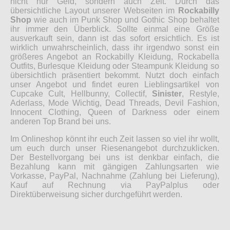
nicht nur Geld, sondern auch Zeit. Durch das
übersichtliche Layout unserer Webseiten im
Rockabilly
Shop
wie auch im Punk Shop und Gothic Shop behaltet
ihr immer den Überblick. Sollte einmal eine Größe
ausverkauft sein, dann ist das sofort ersichtlich. Es ist
wirklich unwahrscheinlich, dass ihr irgendwo sonst ein
größeres Angebot an Rockabilly Kleidung, Rockabella
Outfits, Burlesque Kleidung oder Steampunk Kleidung so
übersichtlich präsentiert bekommt. Nutzt doch einfach
unser Angebot und findet euren Lieblingsartikel von
Cupcake Cult, Hellbunny, Collectif,
Sinister
, Restyle,
Aderlass, Mode Wichtig, Dead Threads, Devil Fashion,
Innocent Clothing, Queen of Darkness oder einem
anderen Top Brand bei uns.
Im Onlineshop könnt ihr euch Zeit lassen so viel ihr wollt,
um euch durch unser Riesenangebot durchzuklicken.
Der Bestellvorgang bei uns ist denkbar einfach, die
Bezahlung kann mit gängigen Zahlungsarten wie
Vorkasse, PayPal, Nachnahme (Zahlung bei Lieferung),
Kauf auf Rechnung via PayPalplus oder
Direktüberweisung sicher durchgeführt werden.