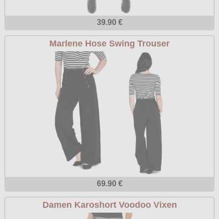
Poizen Industries
Gothic Shop
39.90 €
Queen of Darkness
Hot Rod
Marlene Hose Swing Trouser
Relco
Punkrock
Restyle
Rockabilly
Rockabella
Mods
Sinister
Spin Doctor
Surplus
Vixxsin
Voodoo Vixen
69.90 €
Warrior Clothing
Damen Karoshort Voodoo Vixen