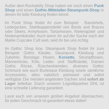
Außer dem Rockabilly Shop haben wir noch einen
Punk
Shop
und einen
Gothic-Mittelalter-Steampunk-Shop
in
denen ihr tolle Kleidung finden könnt.
Im Punk Shop findet ihr zum Beispiel: Bandshirts,
Lederjacken, Stahlkappenstiefel von Boots and Braces
oder Steels, Armyhosen, Tartanhosen, Nietengürtel und
Nietenarmbänder. Auch wenn ihr auf der Suche nach der
Marke Cupcake Cult seid, seid ihr bei uns richtig.
Im Gothic Shop bzw. Steampunk Shop findet ihr zum
Beispiel: Gothic Kleider, Steampunk Kleidung und
Zubehör, Bondage Hosen,
Korsetts
, Strumpfhosen,
Männerröcke, Kilts, Leder- und Stoffmäntel, Damen
Gothic Röcke, Rüschenhemden, diversen Gothic
Schmuck wie auch Burlesque Kleidung sowie sämtliche
Accessoires, alles natürlich preiswert und sofort
verfügbar. Die meisten angeboten Sachen sind
sofort ab
Lager
lieferbar. Durch unseren Logistikpartner DHL ist
eine schnelle Lieferung garantiert.
Lasst euch von unserem großen Angebot überraschen,
für jeden Geschmack ist garantiert etwas dabei!