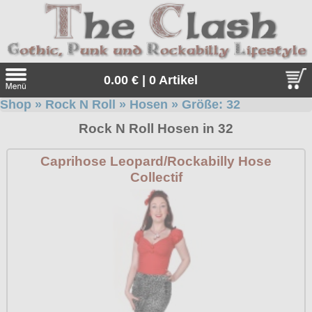
0.00 € | 0 Artikel
Shop
»
Rock N Roll
»
Hosen
» Größe:
32
Suche
Rock N Roll Hosen in 32
Sprache:
Caprihose Leopard/Rockabilly Hose
Collectif
Angebote
Sonderangebote
Kleidung/Gothic
Geschenketipps
alle Artikel
Punkrock
Gratis
Girlblusen
alle Artikel