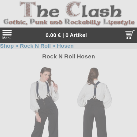
0.00 € | 0 Artikel
Shop
»
Rock N Roll
»
Hosen
Suche
Rock N Roll Hosen
Sprache:
Angebote
Sonderangebote
Kleidung/Gothic
Geschenketipps
alle Artikel
Punkrock
Gratis
Girlblusen
alle Artikel