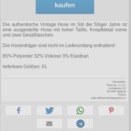
Zubehör
Männerhosen
M
Festivals
Ohrhänger
kaufen
Warenkorb ( 0 | 0.00 € )
für die Beine
Verschiedenes
Brandit
Männerjacken & Westen
L
Rune Charms
Wave Gotik Treffen
Social Media:
für die Haare
--------------
Burleska
Männermäntel
XL
Die authentische Vintage Hose im Stil der 50iger Jahre ist
M’era Luna Festival
Geldbörsen
eine ausgestellte Hose mit hoher Taille, Knopfdetail vorne
gesamt: 0.00 €
Collectif
Männershirts kurzam
XXL
und zwei Gesäßtaschen.
Amphi Festival
Gürtel
Cup Cake Cult
Männershirts langarm
XXXL
Die Hosenträger sind nicht im Lieferumfang enthalten!!
Kleidung
Halsbänder
Dead Threads
Mittelalter
XXXXL
65% Polyester 32% Viskose 3% Elasthan
Bademoden
Handschuhe
Dracula Clothing
XXXXXL
lieferbare Größen: XL
Bauchtaschen
Mützen
Hellbunny
XXXXXXL
Jogginghosen
Stiefelbänder
Hersteller:
Jawbreaker
Syal sp. z o.o.
rocławska 31
Outdoorbekleidung
Taschen
55-095 Byków
Miltec
Polen
sales@bannedapparel.eu
Petticoats
Tücher
Necessary Evil
Poloshirts
Verschiedenes
Pentagramme
T-Shirts
Phaze
Begriffe