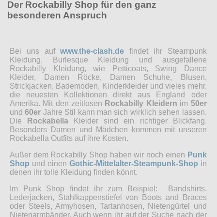
Der Rockabilly Shop für den ganz
besonderen Anspruch
Bei uns auf
www.the-clash.de
findet ihr Steampunk
Kleidung, Burlesque Kleidung und ausgefallene
Rockabilly Kleidung, wie Petticoats, Swing Dance
Kleider, Damen Röcke, Damen Schuhe, Blusen,
Strickjacken, Bademoden, Kinderkleider und vieles mehr,
die neuesten Kollektionen direkt aus England oder
Amerika. Mit den zeitlosen
Rockabilly Kleidern
im
50er
und
60er
Jahre Stil kann man sich wirklich sehen lassen.
Die
Rockabella
Kleider sind ein richtiger Blickfang.
Besonders Damen und Mädchen kommen mit unseren
Rockabella Outfits auf ihre Kosten.
Außer dem Rockabilly Shop haben wir noch einen
Punk
Shop
und einen
Gothic-Mittelalter-Steampunk-Shop
in
denen ihr tolle Kleidung finden könnt.
Im Punk Shop findet ihr zum Beispiel: Bandshirts,
Lederjacken, Stahlkappenstiefel von Boots and Braces
oder Steels, Armyhosen, Tartanhosen, Nietengürtel und
Nietenarmbänder. Auch wenn ihr auf der Suche nach der