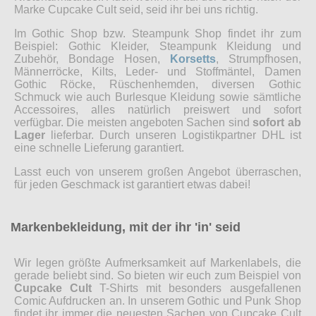
Marke Cupcake Cult seid, seid ihr bei uns richtig.
Im Gothic Shop bzw. Steampunk Shop findet ihr zum
Beispiel: Gothic Kleider, Steampunk Kleidung und
Zubehör, Bondage Hosen,
Korsetts
, Strumpfhosen,
Männerröcke, Kilts, Leder- und Stoffmäntel, Damen
Gothic Röcke, Rüschenhemden, diversen Gothic
Schmuck wie auch Burlesque Kleidung sowie sämtliche
Accessoires, alles natürlich preiswert und sofort
verfügbar. Die meisten angeboten Sachen sind
sofort ab
Lager
lieferbar. Durch unseren Logistikpartner DHL ist
eine schnelle Lieferung garantiert.
Lasst euch von unserem großen Angebot überraschen,
für jeden Geschmack ist garantiert etwas dabei!
Markenbekleidung, mit der ihr 'in' seid
Wir legen größte Aufmerksamkeit auf Markenlabels, die
gerade beliebt sind. So bieten wir euch zum Beispiel von
Cupcake Cult
T-Shirts mit besonders ausgefallenen
Comic Aufdrucken an. In unserem Gothic und Punk Shop
findet ihr immer die neuesten Sachen von Cupcake Cult