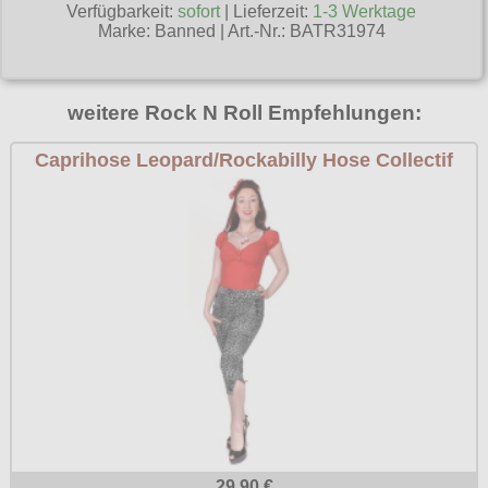
Verfügbarkeit:
sofort
| Lieferzeit:
1-3 Werktage
Poizen Industries
Marke:
Banned
|
Art.-Nr.: BATR31974
Gothic Shop
Queen of Darkness
Hot Rod
Relco
weitere Rock N Roll Empfehlungen:
Punkrock
Restyle
Caprihose Leopard/Rockabilly Hose Collectif
Rockabilly
Rockabella
Mods
Sinister
Spin Doctor
Surplus
Vixxsin
Voodoo Vixen
Warrior Clothing
29.90 €