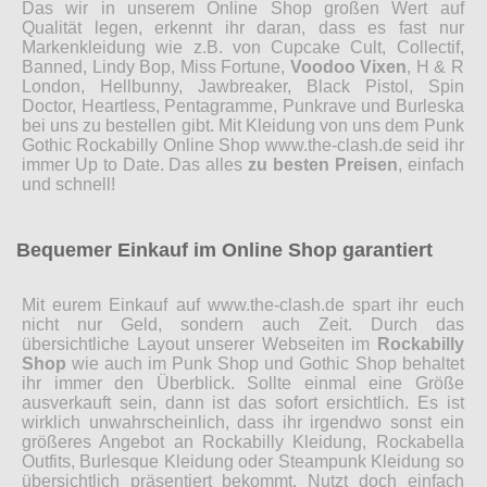
Das wir in unserem Online Shop großen Wert auf
Qualität legen, erkennt ihr daran, dass es fast nur
Markenkleidung wie z.B. von Cupcake Cult, Collectif,
Banned, Lindy Bop, Miss Fortune,
Voodoo Vixen
, H & R
London, Hellbunny, Jawbreaker, Black Pistol, Spin
Doctor, Heartless, Pentagramme, Punkrave und Burleska
bei uns zu bestellen gibt. Mit Kleidung von uns dem Punk
Gothic Rockabilly Online Shop www.the-clash.de seid ihr
immer Up to Date. Das alles
zu besten Preisen
, einfach
und schnell!
Bequemer Einkauf im Online Shop garantiert
Mit eurem Einkauf auf www.the-clash.de spart ihr euch
nicht nur Geld, sondern auch Zeit. Durch das
übersichtliche Layout unserer Webseiten im
Rockabilly
Shop
wie auch im Punk Shop und Gothic Shop behaltet
ihr immer den Überblick. Sollte einmal eine Größe
ausverkauft sein, dann ist das sofort ersichtlich. Es ist
wirklich unwahrscheinlich, dass ihr irgendwo sonst ein
größeres Angebot an Rockabilly Kleidung, Rockabella
Outfits, Burlesque Kleidung oder Steampunk Kleidung so
übersichtlich präsentiert bekommt. Nutzt doch einfach