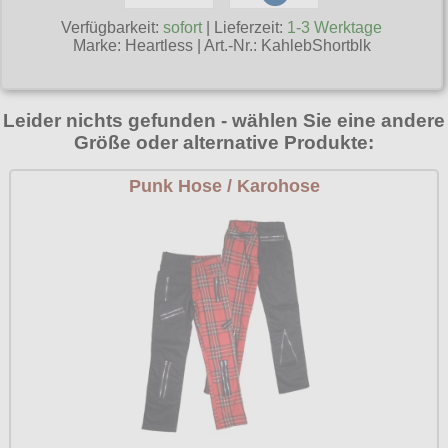
Poizen Industries
Verfügbarkeit:
sofort
| Lieferzeit:
1-3 Werktage
Gothic Shop
Marke:
Heartless
|
Art.-Nr.: KahlebShortblk
Queen of Darkness
Hot Rod
Relco
Punkrock
Leider nichts gefunden - wählen Sie eine andere
Restyle
Größe oder alternative Produkte:
Rockabilly
Rockabella
Punk Hose / Karohose
Mods
Sinister
Spin Doctor
Surplus
Vixxsin
Voodoo Vixen
Warrior Clothing