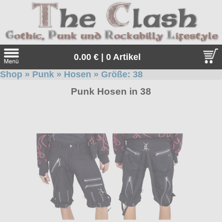
0.00 € | 0 Artikel
Shop
»
Punk
»
Hosen
» Größe:
38
Suche
Punk Hosen in 38
Sprache:
Angebote
Sonderangebote
Kleidung/Gothic
Geschenketipps
alle Artikel
Punkrock
Gratis
Girlblusen
alle Artikel