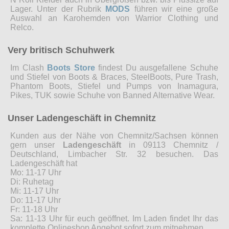
Lager. Unter der Rubrik
MODS
führen wir eine große
Auswahl an Karohemden von Warrior Clothing und
Relco.
Very britisch Schuhwerk
Im Clash
Boots Store
findest Du ausgefallene Schuhe
und Stiefel von Boots & Braces, SteelBoots, Pure Trash,
Phantom Boots, Stiefel und Pumps von Inamagura,
Pikes, TUK sowie Schuhe von Banned Alternative Wear.
Unser Ladengeschäft in Chemnitz
Kunden aus der Nähe von Chemnitz/Sachsen können
gern unser
Ladengeschäft
in 09113 Chemnitz /
Deutschland, Limbacher Str. 32 besuchen. Das
Ladengeschäft hat
Mo: 11-17 Uhr
Di: Ruhetag
Mi: 11-17 Uhr
Do: 11-17 Uhr
Fr: 11-18 Uhr
Sa: 11-13 Uhr für euch geöffnet. Im Laden findet Ihr das
komplette Onlineshop Angebot sofort zum mitnehmen.