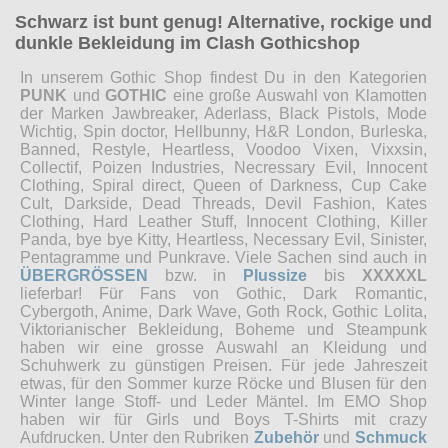
Schwarz ist bunt genug! Alternative, rockige und
dunkle Bekleidung im Clash Gothicshop
In unserem Gothic Shop findest Du in den Kategorien
PUNK
und
GOTHIC
eine große Auswahl von Klamotten
der Marken Jawbreaker, Aderlass, Black Pistols, Mode
Wichtig, Spin doctor, Hellbunny, H&R London, Burleska,
Banned, Restyle, Heartless, Voodoo Vixen, Vixxsin,
Collectif, Poizen Industries, Necressary Evil, Innocent
Clothing, Spiral direct, Queen of Darkness, Cup Cake
Cult, Darkside, Dead Threads, Devil Fashion, Kates
Clothing, Hard Leather Stuff, Innocent Clothing, Killer
Panda, bye bye Kitty, Heartless, Necessary Evil, Sinister,
Pentagramme und Punkrave. Viele Sachen sind auch in
ÜBERGRÖSSEN
bzw. in
Plussize
bis
XXXXXL
lieferbar! Für Fans von Gothic, Dark Romantic,
Cybergoth, Anime, Dark Wave, Goth Rock, Gothic Lolita,
Viktorianischer Bekleidung, Boheme und Steampunk
haben wir eine grosse Auswahl an Kleidung und
Schuhwerk zu günstigen Preisen. Für jede Jahreszeit
etwas, für den Sommer kurze Röcke und Blusen für den
Winter lange Stoff- und Leder Mäntel. Im EMO Shop
haben wir für Girls und Boys T-Shirts mit crazy
Aufdrucken. Unter den Rubriken
Zubehör
und
Schmuck