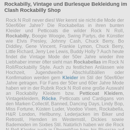
Rockabilly, Vintage und Burlesque Bekleidung im
Clash Rockabilly Shop
Rock N Roll never dies! Wer kennt sie nicht die Mode der
50er/60er Jahre? Die Rockabellas in ihren bunten
Kleider und Petticoats die wilder Rock N Roll,
Rockabilly
, Boogie Woogie, Swing Partys, die Künstler
wie Elvis Presley, Johnny Cash, Chuck Berry, Bo
Diddley, Gene Vincent, Frankie Lymon, Chuck Berry,
Little Richard, Jerry Lee Lewis, Buddy Holly ? Auch heute
findet die Vintage Mode der 50er Jahre wieder ihre
Liebhaber immer öfter sieht man
Rockabellas
im Rock N
Roll/Rockabilly Style. Auch zu festlichen Anlässen wie
Hochzeit, Jugendweihe Abschlußbällen oder
Konfirmation werden gern
Kleider
im Stil der 50er/60er
Jahre getragen. Für Fans der 50er und 60er Jahre Mode
haben wir in der Rubrik Rock N Roll eine große Auswahl
an Rockabilly Kleidern bzw.
Petticoat Kleidern
,
Vintagekleidern,
Röcke
, Petticoats und Cardigans von
den Marken Collectif, Banned, Dancing Days, Lindy Bop,
Miss Fortune, Küsten Luder, Voodoo Vixen, Rockabella,
H&R London, Hellbunny, Lederjacken im Biker und
Retrostil, Hemden im Westernstil, Dickies sowie
Bademoden im Sixties Stil. Natürlich haben wir die Rock
N Roll Kleider auch in Übergrößen bzw. bis Plussize auf