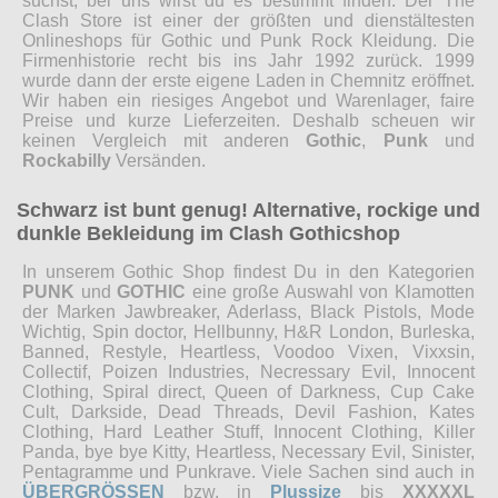
suchst, bei uns wirst du es bestimmt finden. Der The
Clash Store ist einer der größten und dienstältesten
Onlineshops für Gothic und Punk Rock Kleidung. Die
Firmenhistorie recht bis ins Jahr 1992 zurück. 1999
wurde dann der erste eigene Laden in Chemnitz eröffnet.
Wir haben ein riesiges Angebot und Warenlager, faire
Preise und kurze Lieferzeiten. Deshalb scheuen wir
keinen Vergleich mit anderen
Gothic
,
Punk
und
Rockabilly
Versänden.
Schwarz ist bunt genug! Alternative, rockige und
dunkle Bekleidung im Clash Gothicshop
In unserem Gothic Shop findest Du in den Kategorien
PUNK
und
GOTHIC
eine große Auswahl von Klamotten
der Marken Jawbreaker, Aderlass, Black Pistols, Mode
Wichtig, Spin doctor, Hellbunny, H&R London, Burleska,
Banned, Restyle, Heartless, Voodoo Vixen, Vixxsin,
Collectif, Poizen Industries, Necressary Evil, Innocent
Clothing, Spiral direct, Queen of Darkness, Cup Cake
Cult, Darkside, Dead Threads, Devil Fashion, Kates
Clothing, Hard Leather Stuff, Innocent Clothing, Killer
Panda, bye bye Kitty, Heartless, Necessary Evil, Sinister,
Pentagramme und Punkrave. Viele Sachen sind auch in
ÜBERGRÖSSEN
bzw. in
Plussize
bis
XXXXXL