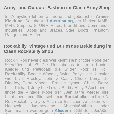
Army- und Outdoor Fashion im Clash Army Shop
Im Armyshop führen wir neue und gebrauchte
Armee
Kleidung
, Schuhe und
Ausrüstung
, der Marken MMB,
MFH, Surplus, STURM Miltec, Brandit und Commando
Industries, Boots and Braces, Steel Boots, Phantom
Rangers und Hi-Tec.
Rockabilly, Vintage und Burlesque Bekleidung im
Clash Rockabilly Shop
Rock N Roll never dies! Wer kennt sie nicht die Mode der
50er/60er Jahre? Die Rockabellas in ihren bunten
Kleider und Petticoats die wilder Rock N Roll,
Rockabilly
, Boogie Woogie, Swing Partys, die Künstler
wie Elvis Presley, Johnny Cash, Chuck Berry, Bo
Diddley, Gene Vincent, Frankie Lymon, Chuck Berry,
Little Richard, Jerry Lee Lewis, Buddy Holly ? Auch heute
findet die Vintage Mode der 50er Jahre wieder ihre
Liebhaber immer öfter sieht man
Rockabellas
im Rock N
Roll/Rockabilly Style. Auch zu festlichen Anlässen wie
Hochzeit, Jugendweihe Abschlußbällen oder
Konfirmation werden gern
Kleider
im Stil der 50er/60er