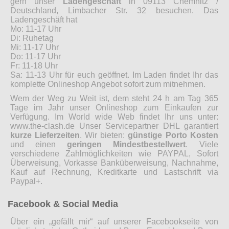
gern unser
Ladengeschäft
in 09113 Chemnitz /
Deutschland, Limbacher Str. 32 besuchen. Das
Ladengeschäft hat
Mo: 11-17 Uhr
Di: Ruhetag
Mi: 11-17 Uhr
Do: 11-17 Uhr
Fr: 11-18 Uhr
Sa: 11-13 Uhr für euch geöffnet. Im Laden findet Ihr das
komplette Onlineshop Angebot sofort zum mitnehmen.
Wem der Weg zu Weit ist, dem steht 24 h am Tag 365
Tage im Jahr unser Onlineshop zum Einkaufen zur
Verfügung. Im World wide Web findet Ihr uns unter:
www.the-clash.de Unser Servicepartner DHL garantiert
kurze Lieferzeiten
. Wir bieten:
günstige Porto Kosten
und einen
geringen Mindestbestellwert
. Viele
verschiedene Zahlmöglichkeiten wie PAYPAL, Sofort
Überweisung, Vorkasse Banküberweisung, Nachnahme,
Kauf auf Rechnung, Kreditkarte und Lastschrift via
Paypal+.
Facebook & Social Media
Über ein „gefällt mir“ auf unserer Facebookseite von