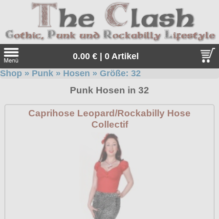
0.00 € | 0 Artikel
Shop
»
Punk
»
Hosen
» Größe:
32
Suche
Punk Hosen in 32
Sprache:
Caprihose Leopard/Rockabilly Hose
Collectif
Angebote
Sonderangebote
Kleidung/Gothic
Geschenketipps
alle Artikel
Punkrock
Gratis
Girlblusen
alle Artikel