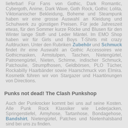
lieferbar! Für Fans von Gothic, Dark Romantic,
Cybergoth, Anime, Dark Wave, Goth Rock, Gothic Lolita,
Viktorianischer Bekleidung, Boheme und Steampunk
haben wir eine grosse Auswahl an Kleidung und
Schuhwerk zu günstigen Preisen. Für jede Jahreszeit
etwas, für den Sommer kurze Röcke und Blusen für den
Winter lange Stoff- und Leder Mäntel. Im EMO Shop
haben wir für Girls und Boys T-Shirts mit crazy
Aufdrucken. Unter den Rubriken
Zubehör
und
Schmuck
findet ihr eine Auswahl an Gothic Accessoires wie
Gothicmasken, Armstulpen, Taschen, Nietengürtel,
Patronengürtel, Nieten, Schirme, indischer Schmuck,
Patchoulie, Strumpfhosen, Geldbörsen, PLO Tücher,
Rockabilly Haarbänder sowie Haarschmuck von Elmira.
Kosmetik führen wir von Stargazer und Haartönungen
von Directions.
Punks not dead! The Clash Punkshop
Auch der Punkrocker kommt bei uns auf seine Kosten.
Alle Punk Rock Klassiker wie Lederjacken,
Springerstiefel, Armyhose, Tartanhose, Bondagehose,
Bandshirt
, Nietengürtel, Patches und Nietenhalsband
sind bei uns zu finden.