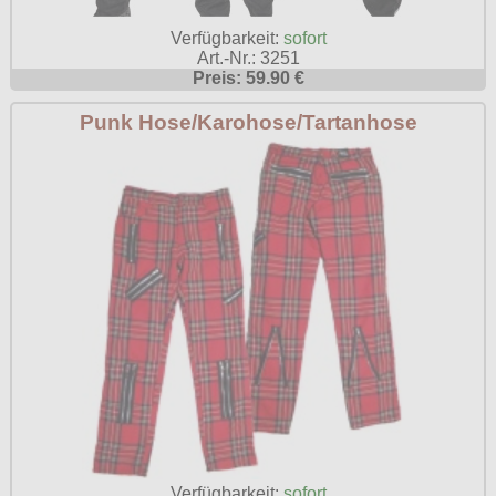
Poizen Industries
Verfügbarkeit:
sofort
Gothic Shop
Art.-Nr.: 3251
Queen of Darkness
Preis: 59.90 €
Hot Rod
Relco
Punk Hose/Karohose/Tartanhose
Punkrock
Restyle
Rockabilly
Rockabella
Mods
Sinister
Spin Doctor
Surplus
Vixxsin
Voodoo Vixen
Warrior Clothing
Verfügbarkeit:
sofort