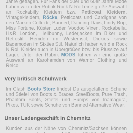
Jahre getragen. Für Fans der 50er und 60er Jahre Mode
haben wir in der Rubrik Rock N Roll eine große Auswahl
an Rockabilly Kleidern bzw.
Petticoat Kleidern
,
Vintagekleidern,
Röcke
, Petticoats und Cardigans von
den Marken Collectif, Banned, Dancing Days, Lindy Bop,
Miss Fortune, Küsten Luder, Voodoo Vixen, Rockabella,
H&R London, Hellbunny, Lederjacken im Biker und
Retrostil, Hemden im Westernstil, Dickies sowie
Bademoden im Sixties Stil. Natürlich haben wir die Rock
N Roll Kleider auch in Übergrößen bzw. bis Plussize auf
Lager. Unter der Rubrik
MODS
führen wir eine große
Auswahl an Karohemden von Warrior Clothing und
Relco.
Very britisch Schuhwerk
Im Clash
Boots Store
findest Du ausgefallene Schuhe
und Stiefel von Boots & Braces, SteelBoots, Pure Trash,
Phantom Boots, Stiefel und Pumps von Inamagura,
Pikes, TUK sowie Schuhe von Banned Alternative Wear.
Unser Ladengeschäft in Chemnitz
Kunden aus der Nähe von Chemnitz/Sachsen können